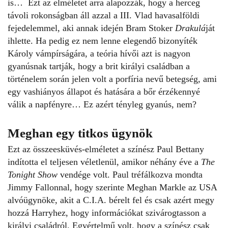
is… Ezt az elméletet arra alapozzák, hogy a herceg
távoli rokonságban áll azzal a III. Vlad havasalföldi
fejedelemmel, aki annak idején Bram Stoker
Drakulá
ját
ihlette. Ha pedig ez nem lenne elegendő bizonyíték
Károly vámpírságára, a teória hívői azt is nagyon
gyanúsnak tartják, hogy a brit királyi családban a
történelem során jelen volt a porfíria nevű betegség, ami
egy vashiányos állapot és hatására a bőr érzékennyé
válik a napfényre… Ez azért tényleg gyanús, nem?
Meghan egy titkos ügynök
Ezt az összeesküvés-elméletet a színész Paul Bettany
indította el teljesen véletlenül, amikor néhány éve a
The
Tonight Show
vendége volt. Paul tréfálkozva mondta
Jimmy Fallonnal, hogy szerinte Meghan Markle az USA
alvóügynöke, akit a C.I.A. bérelt fel és csak azért megy
hozzá Harryhez, hogy információkat szivárogtasson a
királyi családról. Egyértelmű volt, hogy a színész csak