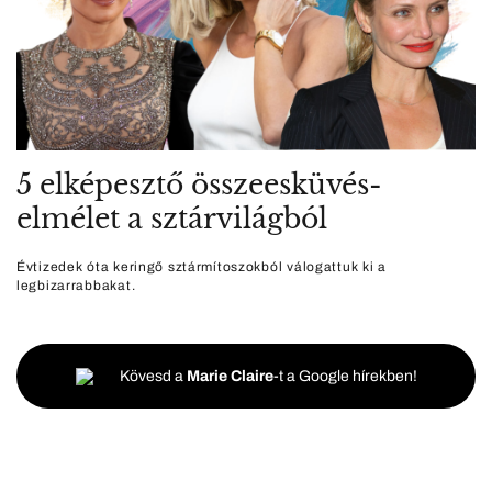
5 elképesztő összeesküvés-
elmélet a sztárvilágból
Évtizedek óta keringő sztármítoszokból válogattuk ki a
legbizarrabbakat.
Kövesd a
Marie Claire
-t a Google hírekben!