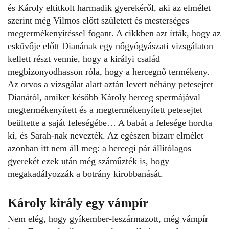
és Károly eltitkolt harmadik gyerekéről, aki az elmélet
szerint még Vilmos előtt született és mesterséges
megtermékenyítéssel fogant. A cikkben azt írták, hogy az
esküvője előtt Dianának egy nőgyógyászati vizsgálaton
kellett részt vennie, hogy a királyi család
megbizonyodhasson róla, hogy a hercegnő termékeny.
Az orvos a vizsgálat alatt aztán levett néhány petesejtet
Dianától, amiket később Károly herceg spermájával
megtermékenyített és a megtermékenyített petesejtet
beültette a saját feleségébe… A babát a felesége hordta
ki, és Sarah-nak nevezték. Az egészen bizarr elmélet
azonban itt nem áll meg: a hercegi pár állítólagos
gyerekét ezek után még száműzték is, hogy
megakadályozzák a botrány kirobbanását.
Károly király egy vámpír
Nem elég, hogy gyíkember-leszármazott, még vámpír