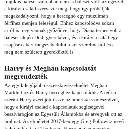
tragikus baleset valójában nem is baleset volt: az egészet
a királyi család szervezte meg, hogy így próbálják
megakadályozni, hogy a hercegnő egy muzulmán
férfihez menjen feleségül. Ehhez kapcsolódva sokan
arról is meg vannak győződve, hogy Diana terhes volt a
baleset idején Dodi gyerekével, és a királyi család egy
csapásra akart megszabadulni a két szerelmestől és a
meg nem született gyereküktől is.
Harry és Meghan
kapcsolatát
megrendezték
Az egyik legújabb összeesküvés-elmélet Meghan
Markle-höz és Harry herceghez kapcsolódik. A teória
szerint Harry azért jött össze az amerikai színésznővel,
hogy a királyi család a kapcsolatuk segítségével
beszivárogjon az Egyesült Államokba és átvegyék ott az
uralmat. Az elméletet 2017-ben egy Greg Pollowitz nevű
fickó indította el Twitteren:„Harry herceg gyerekei