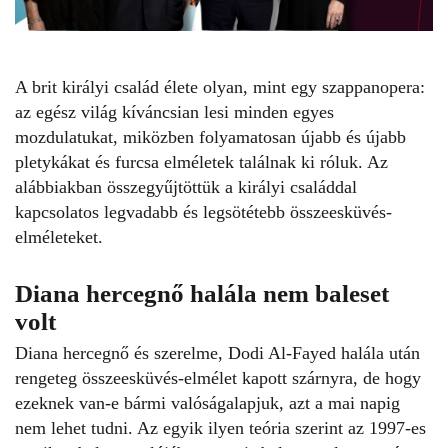
A
brit királyi család
élete olyan, mint egy szappanopera:
az egész világ kíváncsian lesi minden egyes
mozdulatukat, miközben folyamatosan újabb és újabb
pletykákat és furcsa elméletek találnak ki róluk. Az
alábbiakban összegyűjtöttük a királyi családdal
kapcsolatos legvadabb és legsötétebb
összeesküvés-
elméleteket
.
Diana hercegnő halála nem baleset
volt
Diana hercegnő
és szerelme,
Dodi Al-Fayed
halála után
rengeteg összeesküvés-elmélet kapott szárnyra, de hogy
ezeknek van-e bármi valóságalapjuk, azt a mai napig
nem lehet tudni. Az egyik ilyen teória szerint az 1997-es