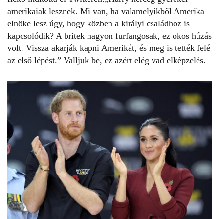
amerikaiak lesznek. Mi van, ha valamelyikből Amerika
elnöke lesz úgy, hogy közben a királyi családhoz is
kapcsolódik? A britek nagyon furfangosak, ez okos húzás
volt. Vissza akarják kapni Amerikát, és meg is tették felé
az első lépést.” Valljuk be, ez azért elég vad elképzelés.