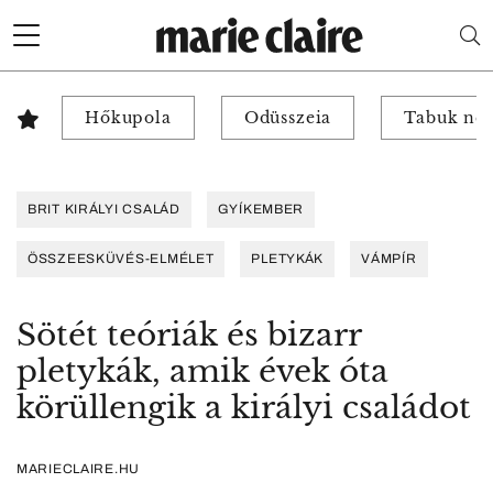
Hőkupola
Odüsszeia
Tabuk nél
BRIT KIRÁLYI CSALÁD
GYÍKEMBER
ÖSSZEESKÜVÉS-ELMÉLET
PLETYKÁK
VÁMPÍR
Sötét teóriák és bizarr
pletykák, amik évek óta
körüllengik a királyi családot
MARIECLAIRE.HU