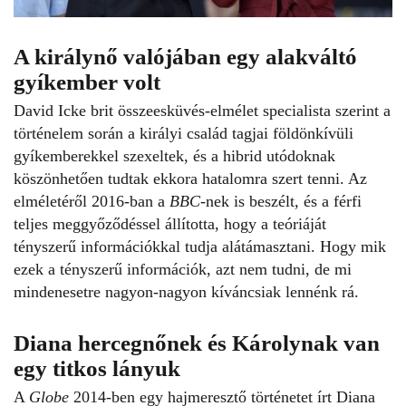
A királynő valójában egy alakváltó
gyíkember volt
David Icke brit összeesküvés-elmélet specialista szerint a
történelem során a királyi család tagjai földönkívüli
gyíkemberekkel szexeltek, és a hibrid utódoknak
köszönhetően tudtak ekkora hatalomra szert tenni. Az
elméletéről 2016-ban a
BBC
-nek is beszélt, és a férfi
teljes meggyőződéssel állította, hogy a teóriáját
tényszerű információkkal tudja alátámasztani. Hogy mik
ezek a tényszerű információk, azt nem tudni, de mi
mindenesetre nagyon-nagyon kíváncsiak lennénk rá.
Diana hercegnőnek és Károlynak van
egy titkos lányuk
A
Globe
2014-ben egy hajmeresztő történetet írt Diana