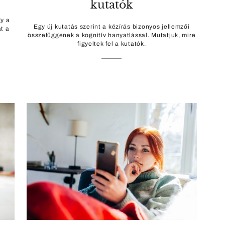
kutatók
y a
Egy új kutatás szerint a kézírás bizonyos jellemzői
t a
összefüggenek a kognitív hanyatlással. Mutatjuk, mire
figyeltek fel a kutatók.