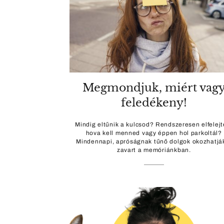
Megmondjuk, miért vag
feledékeny!
Mindig eltűnik a kulcsod? Rendszeresen elfelejt
hova kell menned vagy éppen hol parkoltál?
Mindennapi, apróságnak tűnő dolgok okozhatjá
zavart a memóriánkban.