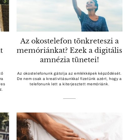
Az okostelefon tönkreteszi a
t
memóriánkat? Ezek a digitális
amnézia tünetei!
ző
Az okostelefonunk gátolja az emlékképek képződését.
ra
De nem csak a kreativitásunkkal fizetünk azért, hogy a
res
telefonunk lett a kiterjesztett memóriánk.
z.