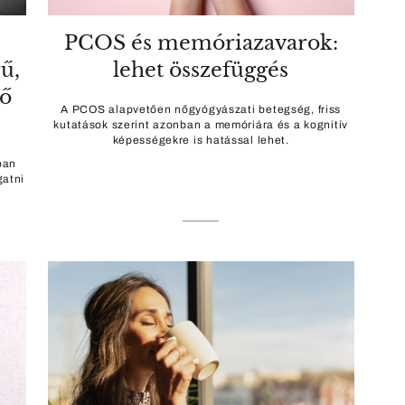
PCOS és memóriazavarok:
ű,
lehet összefüggés
tő
A PCOS alapvetően nőgyógyászati betegség, friss
kutatások szerint azonban a memóriára és a kognitív
képességekre is hatással lehet.
ban
gatni