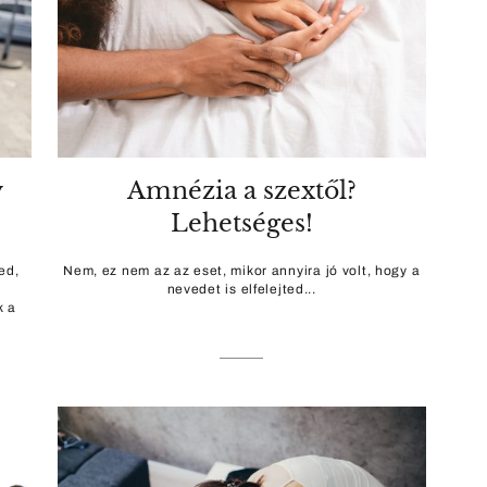
y
Amnézia a szextől?
Lehetséges!
ed,
Nem, ez nem az az eset, mikor annyira jó volt, hogy a
nevedet is elfelejted...
k a