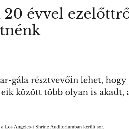
 20 évvel ezelőttr
etnénk
car-gála résztvevőin lehet, hogy
tjeik között több olyan is akadt
a Los Angeles-i Shrine Auditoriumban került sor.