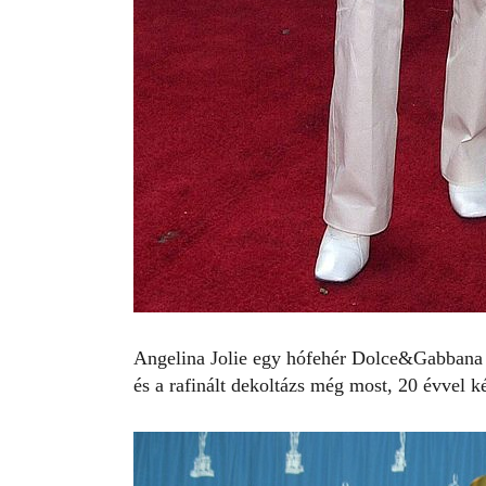
Angelina Jolie
egy hófehér Dolce&Gabbana n
és a rafinált dekoltázs még most, 2
0 évvel k