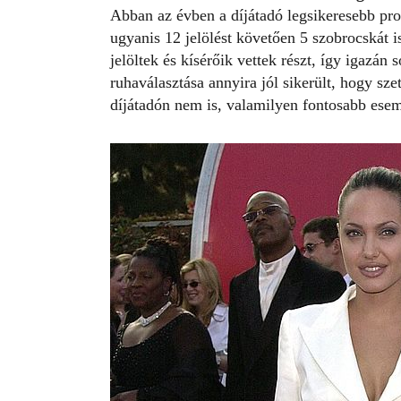
Abban az évben a díjátadó legsikeresebb pr
ugyanis 12 jelölést követően 5 szobrocskát 
jelöltek és kísérőik vettek részt, így igazá
ruhaválasztása annyira jól sikerült, hogy sz
díjátadón nem is, valamilyen fontosabb es