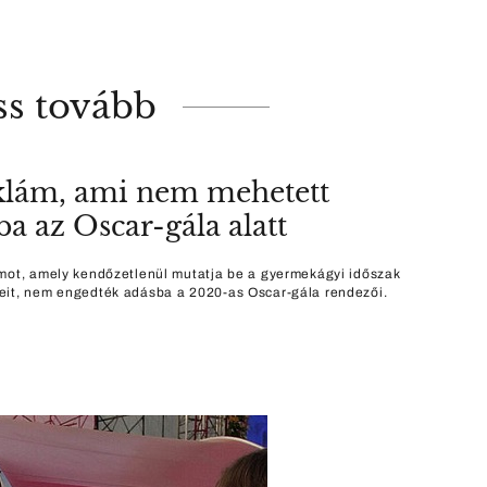
ss tovább
klám, ami nem mehetett
ba az Oscar-gála alatt
mot, amely kendőzetlenül mutatja be a gyermekágyi időszak
it, nem engedték adásba a 2020-as Oscar-gála rendezői.