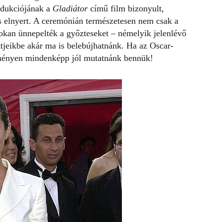
odukciójának a
Gladiátor
című film
bizonyult,
is elnyert. A ceremónián természetesen nem csak a
n sokan ünnepelték a győzteseket – némelyik jelenlévő
ettjeikbe akár ma is belebújhatnánk. Ha az Oscar-
eményen mindenképp jól mutatnánk bennük!