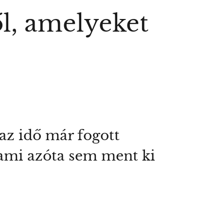
ől, amelyeket
 az idő már fogott
, ami azóta sem ment ki