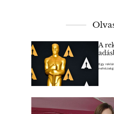
Olva
A re
adás
Egy reklá
nehézsége