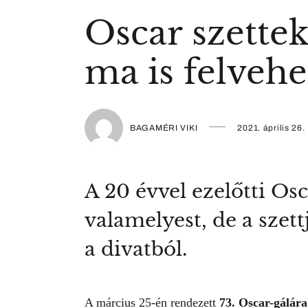
Oscar szettek
ma is felveh
BAGAMÉRI VIKI
2021. április 26.
A 20 évvel ezelőtti Os
valamelyest, de a szet
a divatból.
A március 25-én rendezett
73. Oscar-gálára