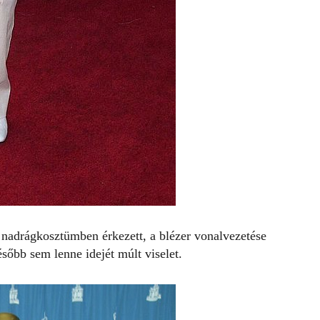
adrágkosztümben érkezett, a blézer vonalvezetése
ésőbb sem lenne idejét múlt viselet.