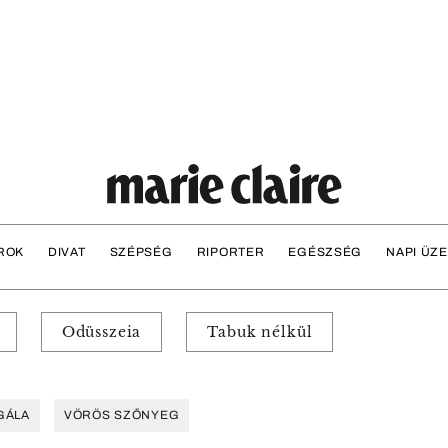
ROK
DIVAT
SZÉPSÉG
RIPORTER
EGÉSZSÉG
NAPI ÜZ
Odüsszeia
Tabuk nélkül
GÁLA
VÖRÖS SZŐNYEG