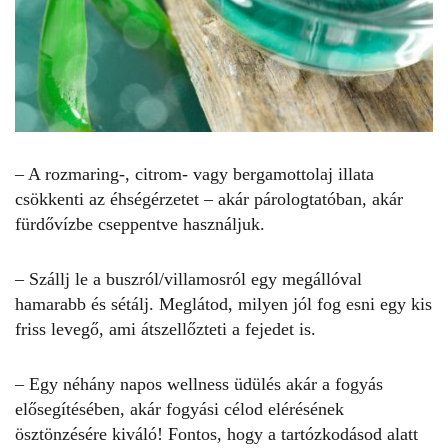
– A rozmaring-, citrom- vagy bergamottolaj illata
csökkenti az éhségérzetet – akár párologtatóban, akár
fürdővízbe cseppentve használjuk.
– Szállj le a buszról/villamosról egy megállóval
hamarabb és sétálj. Meglátod, milyen jól fog esni egy kis
friss levegő, ami átszellőzteti a fejedet is.
– Egy néhány napos wellness üdülés akár a fogyás
elősegítésében, akár fogyási célod elérésének
ösztönzésére kiváló! Fontos, hogy a tartózkodásod alatt