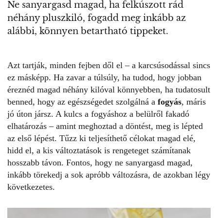
Ne sanyargasd magad, ha felkúszott rád
néhány pluszkiló, fogadd meg inkább az
alábbi, könnyen betartható tippeket.
Azt tartják, minden fejben dől el – a karcsúsodással sincs
ez másképp. Ha zavar a túlsúly, ha tudod, hogy jobban
éreznéd magad néhány kilóval könnyebben, ha tudatosult
benned, hogy az egészségedet szolgálná a
fogyás
, máris
jó úton jársz. A kulcs a fogyáshoz a belülről fakadó
elhatározás – amint meghoztad a döntést, meg is lépted
az első lépést. Tűzz ki teljesíthető célokat magad elé,
hidd el, a kis változtatások is rengeteget számítanak
hosszabb távon. Fontos, hogy ne sanyargasd magad,
inkább törekedj a sok apróbb változásra, de azokban légy
következetes.