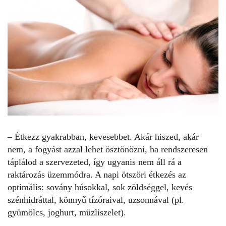
– Étkezz gyakrabban, kevesebbet. Akár hiszed, akár
nem, a fogyást azzal lehet ösztönözni, ha rendszeresen
táplálod a szervezeted, így ugyanis nem áll rá a
raktározás üzemmódra. A napi ötszöri étkezés az
optimális: sovány húsokkal, sok zöldséggel, kevés
szénhidráttal, könnyű tízóraival, uzsonnával (pl.
gyümölcs, joghurt, müzliszelet).