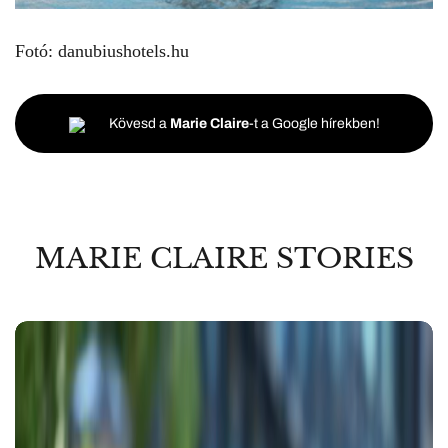
Fotó: danubiushotels.hu
Kövesd a
Marie Claire
-t a Google hírekben!
MARIE CLAIRE STORIES