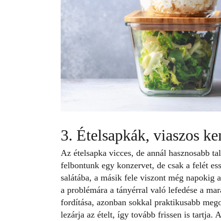
3. Ételsapkák, viaszos k
Az ételsapka vicces, de annál hasznosabb t
felbontunk egy konzervet, de csak a felét es
salátába, a másik fele viszont még napokig 
a problémára a tányérral való lefedése a m
fordítása, azonban sokkal praktikusabb meg
lezárja az ételt, így tovább frissen is tartj