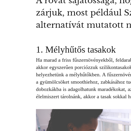
A rovat sajátossága, h
zárjuk, most például 
alternatívát mutatott 
1. Mélyhűtős tasakok
Ha marad a friss fűszernövényekből, feldar
akkor egyszerűen porciózzuk szilikontasakok
helyezhetünk a mélyhűtőkben. A fűszernövén
a gyümölcsöket smoothiehoz, zabkásához tu
dobozkákba is adagolhatunk maradékokat, az
élelmiszert tárolnánk, akkor a tasak sokkal