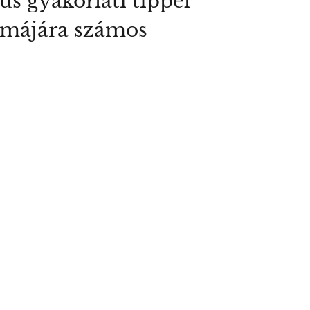
us gyakorlati tippel
lémájára számos