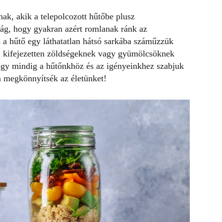
nak, akik a telepolcozott hűtőbe plusz
ság, hogy gyakran azért romlanak ránk az
 a hűtő egy láthatatlan hátsó sarkába száműzzük
, kifejezetten zöldségeknek vagy gyümölcsöknek
hogy mindig a hűtőnkhöz és az igényeinkhez szabjuk
an megkönnyítsék az életünket!