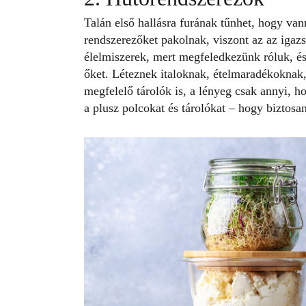
Talán első hallásra furának tűnhet, hogy van
rendszerezőket pakolnak, viszont az az igaz
élelmiszerek, mert megfeledkezünk róluk, és
őket. Léteznek italoknak, ételmaradékoknak
megfelelő tárolók is, a lényeg csak annyi, 
a plusz polcokat és tárolókat – hogy biztos