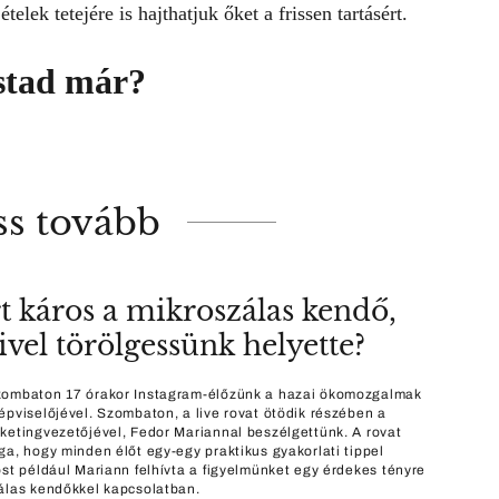
lek tetejére is hajthatjuk őket a frissen tartásért.
stad már?
ss tovább
t káros a mikroszálas kendő,
ivel törölgessünk helyette?
ombaton 17 órakor Instagram-élőzünk a hazai ökomozgalmak
épviselőjével. Szombaton, a live rovat ötödik részében a
ketingvezetőjével, Fedor Mariannal beszélgettünk. A rovat
ga, hogy minden élőt egy-egy praktikus gyakorlati tippel
ost például Mariann felhívta a figyelmünket egy érdekes tényre
álas kendőkkel kapcsolatban.