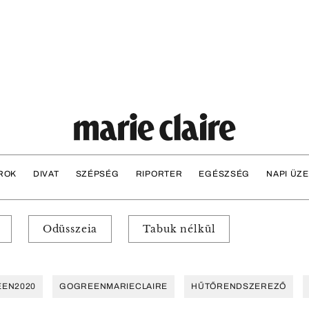
ROK
DIVAT
SZÉPSÉG
RIPORTER
EGÉSZSÉG
NAPI ÜZ
Odüsszeia
Tabuk nélkül
EN2020
GOGREENMARIECLAIRE
HŰTŐRENDSZEREZŐ