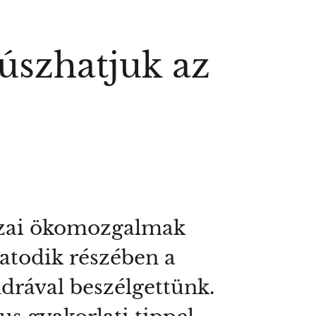
úszhatjuk az
azai ökomozgalmak
hatodik részében a
drával beszélgettünk.