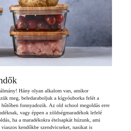
endők
alálmány! Hány olyan alkalom van, amikor
szük meg, beledaraboljuk a kígyóuborka felét a
a hűtőben fonnyadozik. Az old school megoldás erre
aradéknak, vagy éppen a zöldségmaradékok lefelé
oldás, ha a maradékokra ételsapkát húzunk, ami
a. A viaszos kendőkbe szendvicseket,
nasikat
is