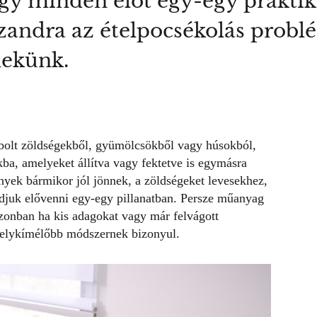
ogy minden élőt egy-egy praktik
Szandra az ételpocsékolás prob
nekünk.
abolt zöldségekből, gyümölcsökből vagy húsokból,
ba, amelyeket állítva vagy fektetve is egymásra
yek bármikor jól jönnek, a zöldségeket
levesekhez
,
djuk elővenni egy-egy pillanatban. Persze műanyag
onban ha kis adagokat vagy már felvágott
 helykímélőbb módszernek bizonyul.