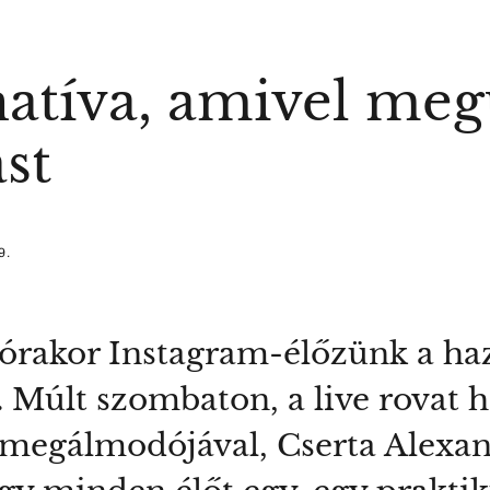
natíva, amivel meg
st
9.
órakor Instagram-élőzünk a h
. Múlt szombaton, a live rovat 
 megálmodójával, Cserta Alexan