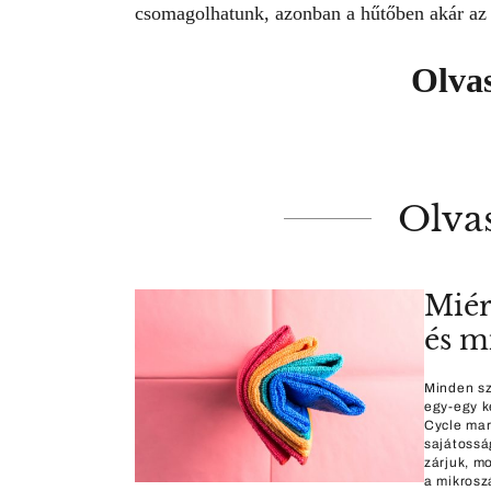
csomagolhatunk, azonban a hűtőben akár az éte
Olva
Olva
Miér
és m
Minden sz
egy-egy k
Cycle mar
sajátossá
zárjuk, m
a mikrosz