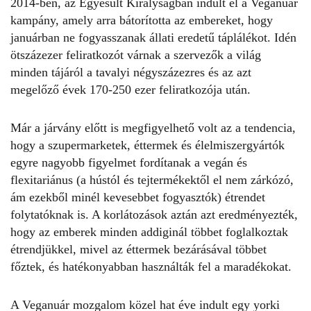
2014-ben, az Egyesült Királyságban indult el a Veganuár
kampány, amely arra bátorította az embereket, hogy
januárban ne fogyasszanak állati eredetű táplálékot. Idén
ötszázezer feliratkozót várnak a szervezők a világ
minden tájáról a tavalyi négyszázezres és az azt
megelőző évek 170-250 ezer feliratkozója után.
Már a járvány előtt is megfigyelhető volt az a tendencia,
hogy a szupermarketek, éttermek és élelmiszergyártók
egyre nagyobb figyelmet fordítanak a vegán és
flexitariánus (a hústól és tejtermékektől el nem zárkózó,
ám ezekből minél kevesebbet fogyasztók) étrendet
folytatóknak is. A korlátozások aztán azt eredményezték,
hogy az emberek minden addiginál többet foglalkoztak
étrendjükkel, mivel az éttermek bezárásával többet
főztek, és hatékonyabban használták fel a maradékokat.
A Veganuár mozgalom
közel hat éve indult egy yorki