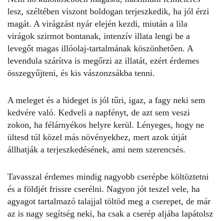
lesz, széltében viszont boldogan terjeszkedik, ha jól érzi
magát. A virágzást nyár elején kezdi, miután a lila
virágok szirmot bontanak, intenzív illata lengi be a
levegőt magas illóolaj-tartalmának köszönhetően. A
levendula szárítva
is megőrzi az illatát, ezért érdemes
összegyűjteni, és kis vászonzsákba tenni.
A meleget és a hideget is jól tűri, igaz, a fagy neki sem
kedvére való. Kedveli a napfényt, de azt sem veszi
zokon, ha félárnyékos helyre kerül. Lényeges, hogy ne
ültesd túl közel más növényekhez, mert azok útját
állhatják a terjeszkedésének, ami nem szerencsés.
Tavasszal érdemes mindig nagyobb cserépbe költöztetni
és a földjét frissre cserélni. Nagyon jót teszel vele, ha
agyagot tartalmazó talajjal töltöd meg a cserepet, de már
az is nagy segítség neki, ha csak a cserép aljába lapátolsz