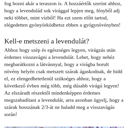
fog hozni akár a teraszon is
. A hozzáértők szerint ahhoz,
hogy a levendulád sok virággal lepjen meg, fényből adj
neki többet, mint vízből! Ha ezt szem előtt tartod,
elégedetten gyönyörködhetsz ebben a gyógynövényben!
Kell-e metszeni a levendulát?
Ahhoz hogy szép és egészséges legyen, virágzás után
érdemes visszavágni a levendulát. Lehet, hogy nehéz
megbarátkozni a látvánnyal, hogy a virágba borult
növény helyén csak metszett szárak ágaskodnak, de hidd
el, ez elengedhetetlenül szükséges ahhoz, hogy a
következő évben még több, még dúsabb virágú legyen!
Az elszáradt részektől mindenképpen érdemes
megszabadítani a levendulát, arra azonban ügyelj, hogy a
szárak hosszának 2/3-át ne haladd meg a visszavágás
során!