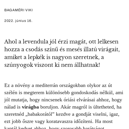
BAGAMÉRI VIKI
2022. június 16.
Ahol a levendula jól érzi magát, ott lelkesen
hozza a csodás színű és mesés illatú virágait,
amiket a lepkék is nagyon szeretnek, a
szúnyogok viszont ki nem állhatnak!
Ez a növény a mediterrán országokban olykor az út
szélén is megterem különösebb gondoskodás nélkül, ami
jól mutatja, hogy nincsenek óriási elvárásai ahhoz, hogy
nálad is
virágba
boruljon. Akár magról is ültetheted, ha
szeretnéd „babakorától” kezdve a gondját viselni, igaz,
ezt jobb őszre vagy koratavaszra időzíteni. Ha most
kaptál kedvet ahhoz, hogy szorosabb barátságot