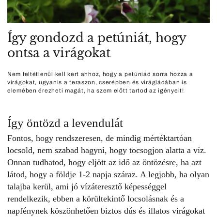
Így gondozd a petúniát, hogy
ontsa a virágokat
Nem feltétlenül kell kert ahhoz, hogy a petúniád sorra hozza a
virágokat, ugyanis a teraszon, cserépben és virágládában is
elemében érezheti magát, ha szem előtt tartod az igényeit!
Így öntözd a levendulát
Fontos, hogy rendszeresen, de mindig mértéktartóan
locsold, nem szabad hagyni, hogy tocsogjon alatta a víz.
Onnan tudhatod, hogy eljött az idő az öntözésre, ha azt
látod, hogy a földje 1-2 napja száraz. A legjobb, ha olyan
talajba kerül, ami jó vízáteresztő képességgel
rendelkezik, ebben a körültekintő locsolásnak és a
napfénynek köszönhetően biztos dús és
illatos virágokat