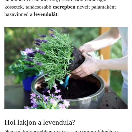
kössetek, tanácsosabb
cserépben
nevelt palántaként
hazavinned a
levendulát
.
Hol lakjon a levendula?
Nem nő különösebben magasra, maximum félméteres