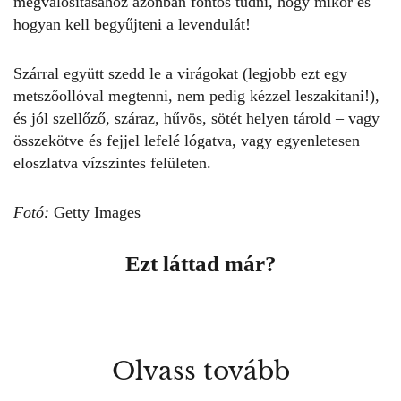
megvalósításához azonban fontos tudni, hogy mikor és
hogyan kell begyűjteni a levendulát!
Szárral együtt szedd le a virágokat (legjobb ezt egy
metszőollóval megtenni, nem pedig kézzel leszakítani!),
és jól szellőző, száraz, hűvös, sötét helyen tárold – vagy
összekötve és fejjel lefelé lógatva, vagy egyenletesen
eloszlatva vízszintes felületen.
Fotó:
Getty Images
Ezt láttad már?
Olvass tovább