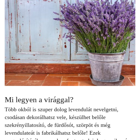
Mi legyen a virággal?
Több okból is szuper dolog levendulát nevelgetni
,
csodásan dekorálhatsz vele, készülhet belőle
szekrényillatosító, de fürdősót, szörpöt és még
levendulateát
is fabrikálhatsz belőle! Ezek