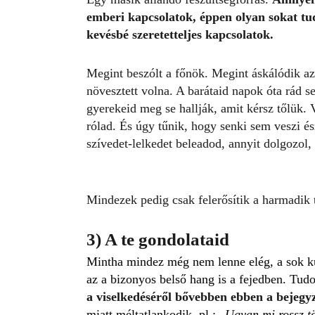
emberi kapcsolatok, éppen olyan sokat t
kevésbé szeretetteljes kapcsolatok.
Megint beszólt a főnök. Megint áskálódik az
növesztett volna. A barátaid napok óta rád s
gyerekeid meg se hallják, amit kérsz tőlük. 
rólad. És úgy tűnik, hogy senki sem veszi ész
szívedet-lelkedet beleadod, annyit dolgozol, 
Mindezek pedig csak felerősítik a harmadik 
3) A te gondolataid
Mintha mindez még nem lenne elég, a sok k
az a bizonyos belső hang is a fejedben. Tudo
a viselkedéséről bővebben ebben a bejegy
miatt méltatlankodik, pl.: „
Ugyan mi rossz t