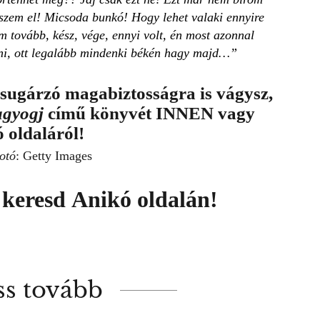
szem el! Micsoda bunkó! Hogy lehet valaki ennyire
 tovább, kész, vége, ennyi volt, én most azonnal
élni, ott legalább mindenki békén hagy majd…”
 sugárzó magabiztosságra is vágysz,
gyogj
című könyvét
INNEN
vagy
 oldaláról
!
otó
: Getty Images
t keresd
Anikó oldalán
!
ss tovább