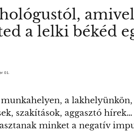
chológustól, amive
ted a lelki békéd 
r 01.
 munkahelyen, a lakhelyünkön,
sek, szakítások, aggasztó hírek
rasztanak minket a negatív imp