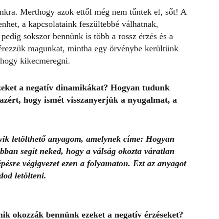
nkra. Merthogy azok ettől még nem tűntek el, sőt! A
nhet, a kapcsolataink feszültebbé válhatnak,
pedig sokszor bennünk is több a rossz érzés és a
 érezzük magunkat, mintha egy örvénybe kerültünk
ahogy kikecmeregni.
zeket a negatív dinamikákat? Hogyan tudunk
azért, hogy ismét visszanyerjük a nyugalmat, a
gyik letölthető anyagom, amelynek címe: Hogyan
bban segít neked, hogy a válság okozta váratlan
épésre végigvezet ezen a folyamaton. Ezt az anyagot
udod letölteni.
ik okozzák bennünk ezeket a negatív érzéseket?