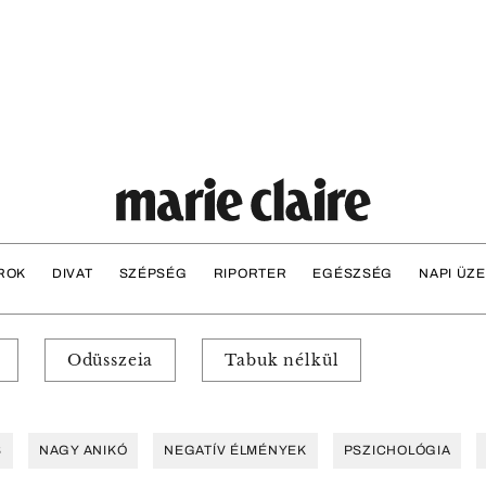
ROK
DIVAT
SZÉPSÉG
RIPORTER
EGÉSZSÉG
NAPI ÜZ
Odüsszeia
Tabuk nélkül
S
NAGY ANIKÓ
NEGATÍV ÉLMÉNYEK
PSZICHOLÓGIA