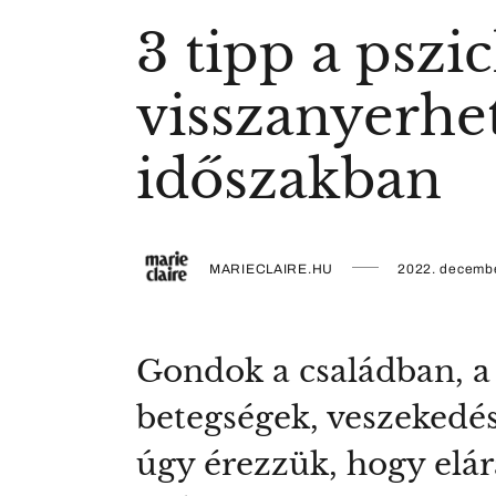
3 tipp a pszi
visszanyerhe
időszakban
MARIECLAIRE.HU
2022. decembe
Gondok a családban, a
betegségek, veszekedé
úgy érezzük, hogy elá