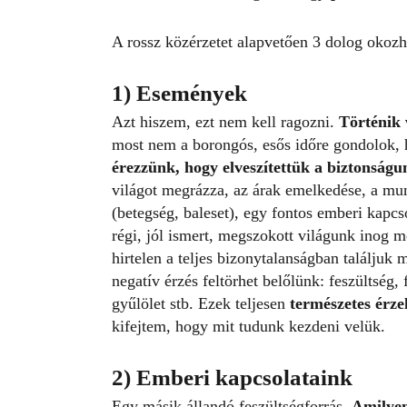
A rossz közérzetet alapvetően 3 dolog okozh
1) Események
Azt hiszem, ezt nem kell ragozni.
Történik 
most nem a borongós, esős időre gondolok, 
érezzünk, hogy elveszítettük a biztonság
világot megrázza, az árak emelkedése, a mu
(betegség, baleset), egy fontos emberi kapcso
régi, jól ismert, megszokott világunk inog m
hirtelen a teljes bizonytalanságban találjuk
negatív érzés feltörhet belőlünk: feszültség,
gyűlölet stb. Ezek teljesen
természetes érze
kifejtem, hogy mit tudunk kezdeni velük.
2) Emberi kapcsolataink
Egy másik állandó feszültségforrás.
Amilyen