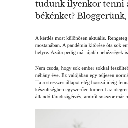
tudunk ilyenkor tenni 
békénket? Bloggerünk,
A kérdés most különösen aktuális. Rengeteg
mostanában. A pandémia kitörése óta sok embe
helyre. Azóta pedig már újabb nehézségek i
Nem csoda, hogy sok ember sokkal feszülte
néhány éve. Ez valójában egy teljesen normá
Ha a stresszes állapot elég hosszú ideig fen
készültségben egyszerűen kimerül az idegren
állandó fáradtságérzés, amiről sokszor már 