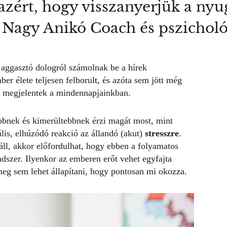
azért, hogy visszanyerjük a nyu
 Nagy Anikó Coach és pszicholó
 aggasztó dologról számolnak be a hírek
r élete teljesen felborult, és azóta sem jött még
s megjelentek a mindennapjainkban.
bbnek és kimerültebbnek érzi magát most, mint
lis, elhúzódó reakció az állandó (akut)
stresszre
.
náll, akkor előfordulhat, hogy ebben a folyamatos
dszer. Ilyenkor az emberen erőt vehet egyfajta
meg sem lehet állapítani, hogy pontosan mi okozza.