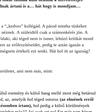
udnak ártani is a… hát hogy is mondjam…
 a “„kedves” kollégád. A párod mintha tüskéket
e néznek. A szüleidtől csak a számonkérés jön. A
Valaki, aki téged nem is ismer, lehúzó kritikát mond
re az erőfeszítéseidet, pedig te aztán igazán a
mégsem értékeli ezt senki. Hát hol itt az igazság?
területet, ami nem más, mint:
ülső esemény és külső hang mellé most még betársul
d, az, amelyik hol téged ostoroz
(az elmének erről
zésemben írtam),
hol pedig a külső körülmények
örténhet még?? Jaj csak ezt ne! Ezt már nem bírom