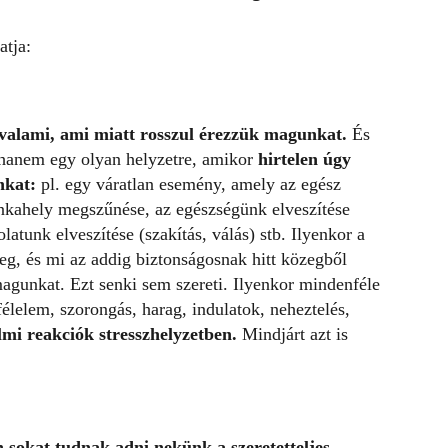
atja:
valami, ami miatt rosszul érezzük magunkat.
És
hanem egy olyan helyzetre, amikor
hirtelen úgy
unkat:
pl. egy váratlan esemény, amely az egész
nkahely megszűnése, az egészségünk elveszítése
latunk elveszítése (szakítás, válás) stb. Ilyenkor a
eg, és mi az addig biztonságosnak hitt közegből
 magunkat. Ezt senki sem szereti. Ilyenkor mindenféle
 félelem, szorongás, harag, indulatok, neheztelés,
lmi reakciók stresszhelyzetben.
Mindjárt azt is
 sokat tudnak adni nekünk a szeretetteljes