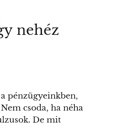
l
egy nehéz
 a pénzügyeinkben,
… Nem csoda, ha néha
ulzusok. De mit