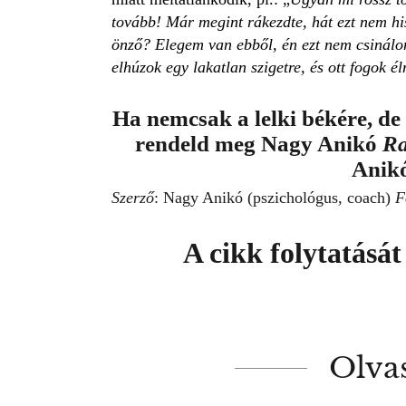
tovább! Már megint rákezdte, hát ezt nem hi
önző? Elegem van ebből, én ezt nem csinálom
elhúzok egy lakatlan szigetre, és ott fogok 
Ha nemcsak a lelki békére, de
rendeld meg Nagy Anikó
Ra
Anikó
Szerző
: Nagy Anikó (pszichológus, coach)
F
A cikk folytatásá
Olva