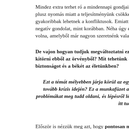
Mindez extra terhet ró a mindennapi gondjai
plusz nyomás miatt a teljesítményünk csökke
gyakoribbak lehetnek a konfliktusok. Emiatt 
negatív gondolat, mint korábban. Néha úgy
volna, amelyből már nagyon szeretnénk val
De vajon hogyan tudjuk megváltoztatni e
kitörni ebből az örvényből? Mit tehetünk 
biztonságot és a békét az életünkben?
Ezt a témát mélyebben járja körül az e
tovább krízis idején? Ez a munkafüzet a
problémákat meg tudd oldani, és lépésről l
itt t
Először is nézzük meg azt, hogy
pontosan m