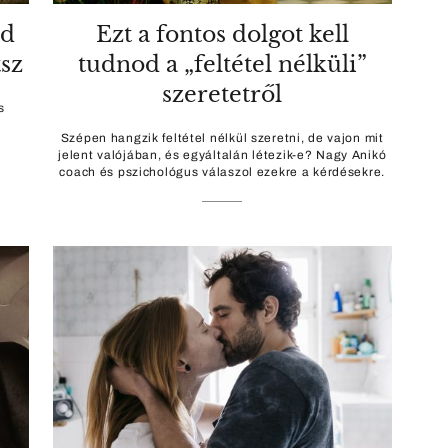
od
Ezt a fontos dolgot kell
tsz
tudnod a „feltétel nélküli”
szeretetről
s
Szépen hangzik feltétel nélkül szeretni, de vajon mit
jelent valójában, és egyáltalán létezik-e? Nagy Anikó
coach és pszichológus válaszol ezekre a kérdésekre.