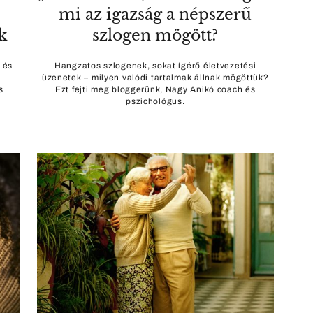
mi az igazság a népszerű
k
szlogen mögött?
 és
Hangzatos szlogenek, sokat ígérő életvezetési
üzenetek – milyen valódi tartalmak állnak mögöttük?
s
Ezt fejti meg bloggerünk, Nagy Anikó coach és
pszichológus.