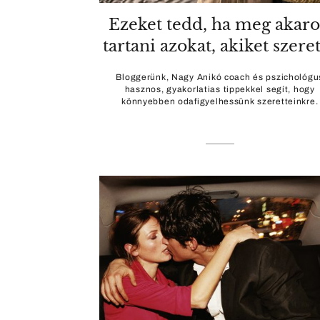
Ezeket tedd, ha meg akar
tartani azokat, akiket szere
Bloggerünk, Nagy Anikó coach és pszichológu
hasznos, gyakorlatias tippekkel segít, hogy
könnyebben odafigyelhessünk szeretteinkre.