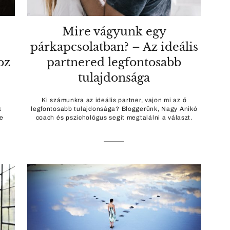
Mire vágyunk egy
párkapcsolatban? – Az ideális
oz
partnered legfontosabb
tulajdonsága
Ki számunkra az ideális partner, vajon mi az ő
k
legfontosabb tulajdonsága? Bloggerünk, Nagy Anikó
e
coach és pszichológus segít megtalálni a választ.