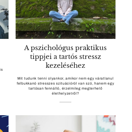
A pszichológus praktikus
tippjei a tartós stressz
kezeléséhez
is
Mit tudunk tenni olyankor, amikor nem egy váratlanul
felbukkanó stresszes szituációról van szó, hanem egy
tartósan fennálló, érzelmileg megterhelő
élethelyzetről?