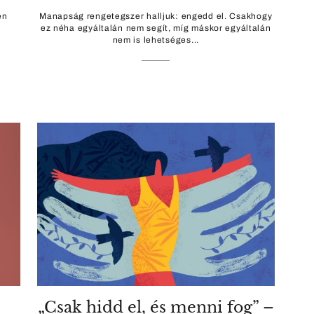
en
Manapság rengetegszer halljuk: engedd el. Csakhogy
ez néha egyáltalán nem segít, míg máskor egyáltalán
nem is lehetséges...
„Csak hidd el, és menni fog” –