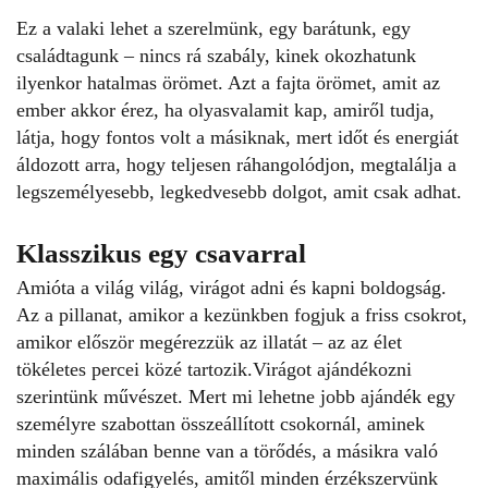
Ez a
valaki lehet a szerelmünk, egy barátunk, egy
családtagunk – nincs rá szabály, kinek
okozhatunk
ilyenkor hatalmas örömet. Azt a fajta örömet, amit az
ember akkor érez,
ha olyasvalamit kap, amiről tudja,
látja, hogy fontos volt a másiknak, mert időt és
energiát
áldozott arra, hogy teljesen ráhangolódjon, megtalálja a
legszemélyesebb,
legkedvesebb dolgot, amit csak adhat.
Klasszikus egy csavarral
Amióta a világ világ, virágot adni és kapni boldogság.
Az a pillanat, amikor a
kezünkben fogjuk a friss csokrot,
amikor először megérezzük az illatát – az az élet
tökéletes percei közé tartozik.Virágot ajándékozni
szerintünk művészet.
Mert mi lehetne jobb ajándék egy
személyre szabottan összeállított csokornál,
aminek
minden szálában benne van a törődés, a másikra való
maximális
odafigyelés, amitől minden érzékszervünk