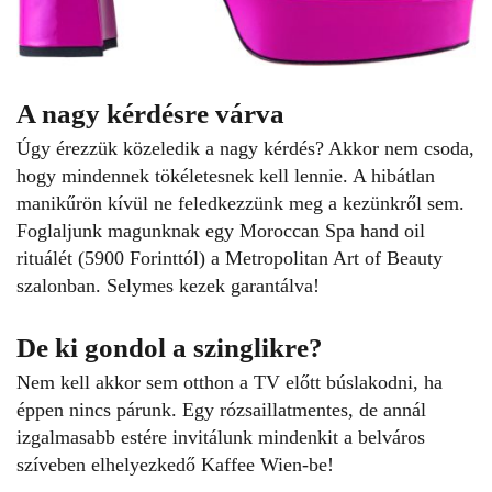
A nagy kérdésre várva
Úgy érezzük közeledik a nagy kérdés? Akkor nem csoda,
hogy mindennek tökéletesnek kell lennie. A hibátlan
manikűrön kívül ne feledkezzünk meg a kezünkről sem.
Foglaljunk magunknak egy Moroccan Spa hand oil
rituálét (5900 Forinttól) a Metropolitan Art of Beauty
szalonban. Selymes kezek garantálva!
De ki gondol a szinglikre?
Nem kell akkor sem otthon a TV előtt búslakodni, ha
éppen nincs párunk. Egy rózsaillatmentes, de annál
izgalmasabb estére invitálunk mindenkit a belváros
szíveben elhelyezkedő Kaffee Wien-be!