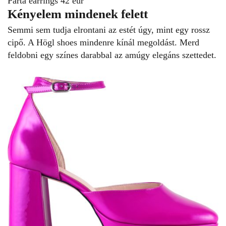
Párta earrings 42 eur
Kényelem mindenek felett
Semmi sem tudja elrontani az estét úgy, mint egy rossz
cipő. A Högl shoes mindenre kínál megoldást. Merd
feldobni egy színes darabbal az amúgy
elegáns szettedet
.