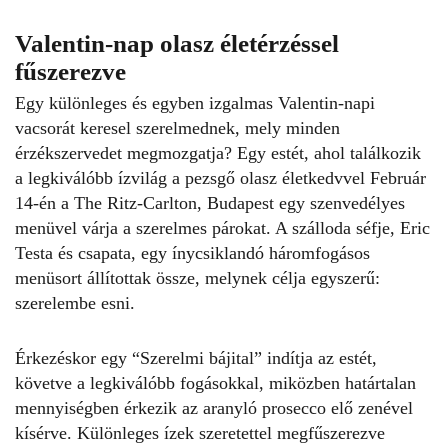
Valentin-nap olasz életérzéssel
fűszerezve
Egy különleges és egyben izgalmas Valentin-napi
vacsorát keresel szerelmednek, mely minden
érzékszervedet megmozgatja? Egy estét, ahol találkozik
a legkiválóbb ízvilág a
pezsgő olasz életkedvvel
Február
14-én a The Ritz-Carlton, Budapest egy szenvedélyes
menüvel várja a szerelmes párokat. A szálloda séfje, Eric
Testa és csapata, egy ínycsiklandó háromfogásos
menüsort állítottak össze, melynek célja egyszerű:
szerelembe esni.
Érkezéskor egy “Szerelmi bájital” indítja az estét,
követve a legkiválóbb fogásokkal, miközben határtalan
mennyiségben érkezik az aranyló prosecco elő zenével
kísérve.
Különleges ízek szeretettel megfűszerezve