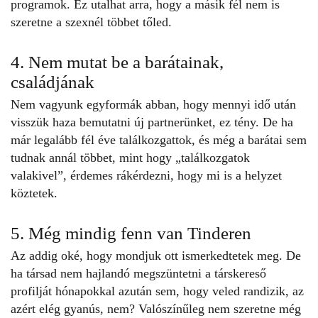
programok. Ez utalhat arra, hogy a másik fél nem is
szeretne a szexnél többet tőled.
4. Nem mutat be a barátainak,
családjának
Nem vagyunk egyformák abban, hogy mennyi idő után
visszük haza bemutatni új partnerünket, ez tény. De ha
már legalább fél éve találkozgattok, és még a barátai sem
tudnak annál többet, mint hogy „találkozgatok
valakivel”, érdemes rákérdezni, hogy mi is a helyzet
köztetek.
5. Még mindig fenn van Tinderen
Az addig oké, hogy mondjuk ott ismerkedtetek meg. De
ha társad nem hajlandó megszüntetni a társkereső
profilját hónapokkal azután sem, hogy veled randizik, az
azért elég gyanús, nem? Valószínűleg nem szeretne még