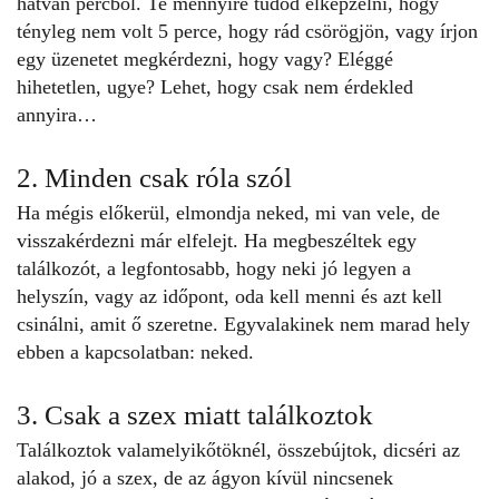
hatvan percből. Te mennyire tudod elképzelni, hogy
tényleg nem volt 5 perce, hogy rád csörögjön, vagy írjon
egy üzenetet megkérdezni, hogy vagy? Eléggé
hihetetlen, ugye? Lehet, hogy csak nem érdekled
annyira…
2. Minden csak róla szól
Ha mégis előkerül, elmondja neked, mi van vele, de
visszakérdezni már elfelejt. Ha megbeszéltek egy
találkozót, a legfontosabb, hogy neki jó legyen a
helyszín, vagy az időpont, oda kell menni és azt kell
csinálni, amit ő szeretne. Egyvalakinek nem marad hely
ebben a kapcsolatban: neked.
3. Csak a szex miatt találkoztok
Találkoztok valamelyikőtöknél, összebújtok, dicséri az
alakod, j
ó a szex
, de az ágyon kívül nincsenek