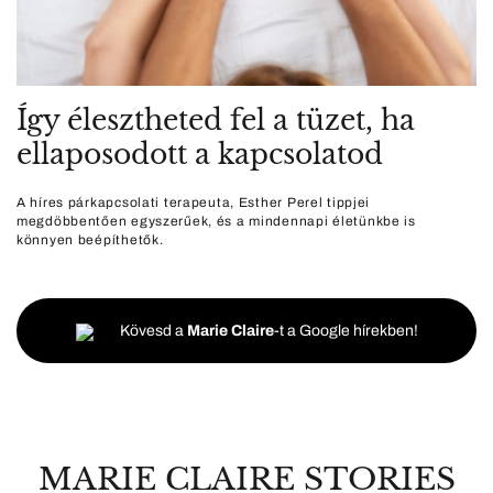
Így élesztheted fel a tüzet, ha
ellaposodott a kapcsolatod
A híres párkapcsolati terapeuta, Esther Perel tippjei
megdöbbentően egyszerűek, és a mindennapi életünkbe is
könnyen beépíthetők.
Kövesd a
Marie Claire
-t a Google hírekben!
MARIE CLAIRE STORIES