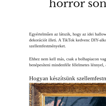
horror so
Egyértelműen az látszik, hogy az idei
hallo
dekorációt illeti. A TikTok kedvenc DIY-alk
szellemfestményeket.
Ehhez nem kell más, csak a bolhapiacon vagy
benépesíteni mindenféle félelmetes lénnyel
Hogyan készítsünk szellemfest