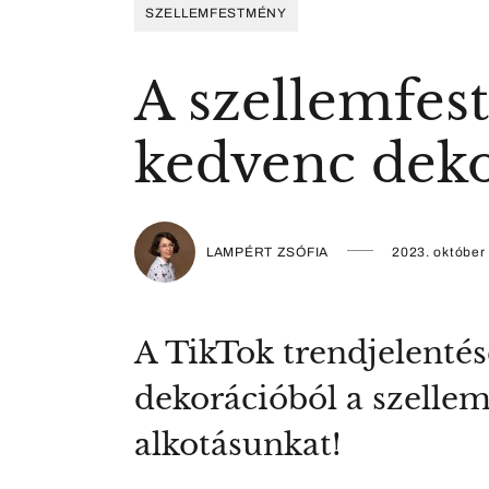
SZELLEMFESTMÉNY
A szellemfes
kedvenc deko
LAMPÉRT ZSÓFIA
2023. október 
A TikTok trendjelenté
dekorációból a szellem
alkotásunkat!