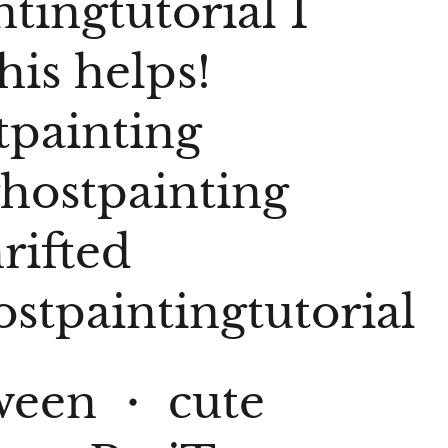
tingtutorial
I
his helps!
tpainting
ghostpainting
rifted
ostpaintingtutorial
ween ・ cute