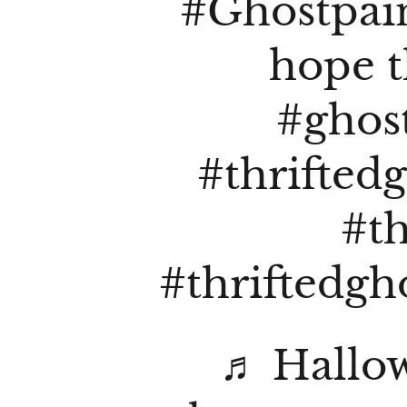
#Ghostpain
hope t
#ghos
#thrifted
#th
#thriftedgh
♬ Hallo