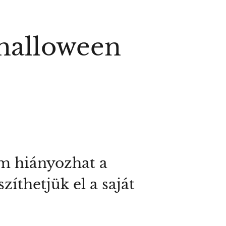
 halloween
em hiányozhat a
íthetjük el a saját