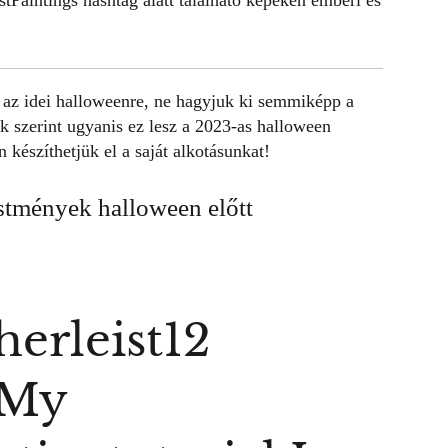
tPaintings
hashtag alatt található képeken emberi és
 az idei
halloweenre
, ne hagyjuk ki semmiképp a
k szerint ugyanis ez lesz a 2023-as
halloween
 készíthetjük el a saját alkotásunkat!
estmények halloween előtt
erleist12
My