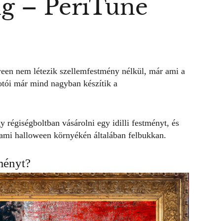
ng – PeriTune
ween
nem létezik szellemfestmény nélkül, már ami a
otói már mind nagyban készítik a
 régiségboltban vásárolni egy idilli festményt, és
, ami halloween környékén általában felbukkan.
ményt?