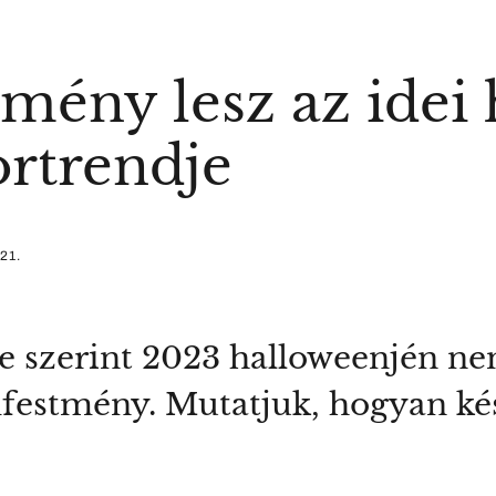
tmény lesz az idei
rtrendje
21.
se szerint 2023 halloweenjén n
festmény. Mutatjuk, hogyan kész