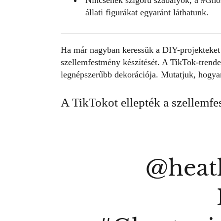
Nincsenek szigorú szabályok, a #
Ghos
állati figurákat egyaránt láthatunk.
Ha már nagyban keressük a DIY-projekteket
szellemfestmény készítését. A TikTok-trende
legnépszerűbb dekorációja
. Mutatjuk, hogyan
A TikTokot ellepték a szellemf
@heath