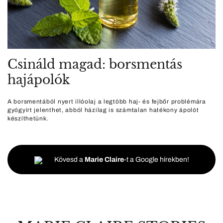
Csináld magad: borsmentás
hajápolók
A borsmentából nyert illóolaj a legtöbb haj- és fejbőr problémára
gyógyírt jelenthet, abból házilag is számtalan hatékony ápolót
készíthetünk.
Kövesd a
Marie Claire
-t a Google hírekben!