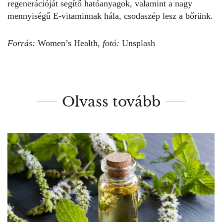
regenerációját segítő hatóanyagok, valamint a nagy
mennyiségű E-vitaminnak hála, csodaszép lesz a bőrünk.
Forrás:
Women’s Health
,
fotó:
Unsplash
Olvass tovább