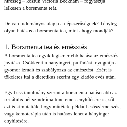
híresség – köztük Victoria Beckham – fogyasztja
lelkesen a borsmenta teát.
De van tudományos alapja a népszerűségnek? Tényleg
olyan hatásos a
borsmenta
tea, mint ahogy mondják?
1. Borsmenta tea és emésztés
A borsmenta tea egyik legismertebb hatása az emésztés
javítása. Csökkenti a hányingert, puffadást, nyugtatja a
gyomor izmait és szabályozza az emésztést. Ezért is
tökéletes ital a dietetikus szerint egy kiadós evés után.
Egy friss
tanulmány
szerint a borsmenta hatásosabb az
irritábilis bél szindróma tüneteinek enyhítésére is, sőt,
azt is kimutatták, hogy műtétek, például császármetszés,
vagy kemoterápia után is hatásos lehet a hányinger
enyhítésére.