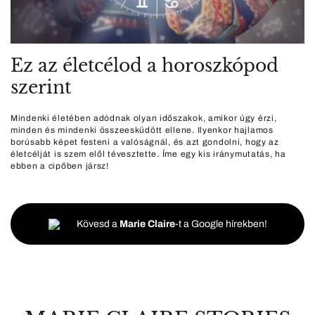
Ez az életcélod a horoszkópod
szerint
Mindenki életében adódnak olyan időszakok, amikor úgy érzi,
minden és mindenki összeesküdött ellene. Ilyenkor hajlamos
borúsabb képet festeni a valóságnál, és azt gondolni, hogy az
életcélját is szem elől tévesztette. Íme egy kis iránymutatás, ha
ebben a cipőben jársz!
Kövesd a
Marie Claire
-t a Google hírekben!