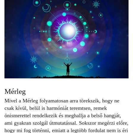
Mérleg
Mivel a Mérleg folyamatosan arra törekszik, hogy ne
csak kívül, belül is harmóniát teremtsen, remek
önismerettel rendelkezik és meghallja a belső hangját,
ami gyakran szolgál útmutatással. Sokszor megérzi előre,
hogy mi fog történni, emiatt
a legtöbb fordulat nem is éri