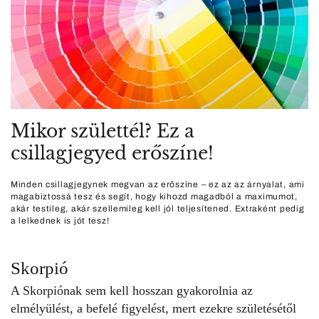
Mikor születtél? Ez a
csillagjegyed erőszíne!
Minden csillagjegynek megvan az erőszíne – ez az az árnyalat, ami
magabiztossá tesz és segít, hogy kihozd magadból a maximumot,
akár testileg, akár szellemileg kell jól teljesítened. Extraként pedig
a lelkednek is jót tesz!
Skorpió
A Skorpiónak sem kell hosszan gyakorolnia az
elmélyülést, a befelé figyelést, mert ezekre születésétől