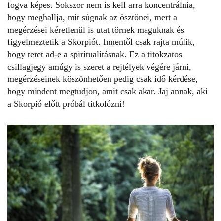
fogva képes. Sokszor nem is kell arra koncentrálnia,
hogy meghallja, mit súgnak az ösztönei, mert a
megérzései kéretlenül is utat törnek
maguknak és
figyelmeztetik a Skorpiót. Innentől csak rajta múlik,
hogy teret ad-e a spiritualitásnak. Ez a titokzatos
csillagjegy amúgy is
szeret a rejtélyek végére járni
,
megérzéseinek köszönhetően pedig csak idő kérdése,
hogy mindent megtudjon, amit csak akar. Jaj annak, aki
a Skorpió előtt próbál titkolózni!