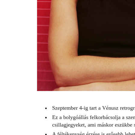
Szeptember 4-ig tart a Vénusz retrogr
Ez a bolygóállás felkorbácsolja a sze
csillagjegyeket, ami máskor eszükbe 
A féltékenység érzése is erősebb leh