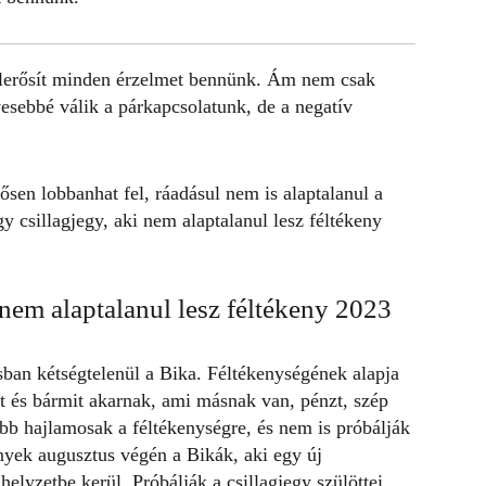
lerősít minden érzelmet bennünk. Ám nem csak
sebbé válik a párkapcsolatunk, de a negatív
sen lobbanhat fel, ráadásul nem is alaptalanul a
y csillagjegy, aki nem alaptalanul lesz féltékeny
 nem alaptalanul lesz féltékeny 2023
ban kétségtelenül a Bika. Féltékenységének alapja
nt és bármit akarnak, ami másnak van, pénzt, szép
kább hajlamosak a féltékenységre, és nem is próbálják
enyek augusztus végén a Bikák, aki egy új
elyzetbe kerül. Próbálják a csillagjegy szülöttei