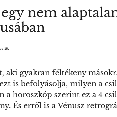
gjegy nem alaptala
tusában
us 15.
, aki gyakran féltékeny másokra
ezt is befolyásolja, milyen a cs
 a horoszkóp szerint ez a 4 csi
eny. És erről is a Vénusz retrográ