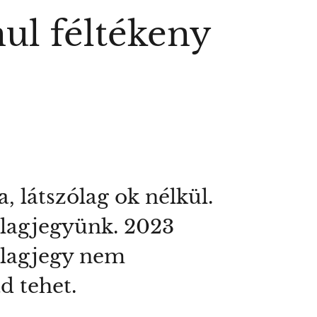
nul féltékeny
, látszólag ok nélkül.
illagjegyünk. 2023
llagjegy nem
d tehet.