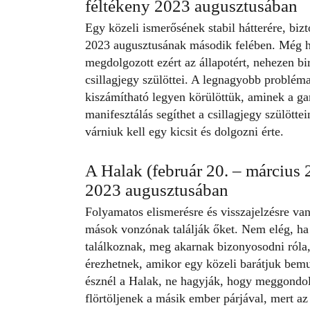
féltékeny 2023 augusztusában
Egy közeli ismerősének stabil hátterére, bizt
2023 augusztusának második felében. Még h
megdolgozott ezért az állapotért, nehezen 
csillagjegy szülöttei. A legnagyobb problém
kiszámítható legyen körülöttük, aminek a gar
manifesztálás segíthet a
csillagjegy
szülöttei
várniuk kell egy kicsit és dolgozni érte.
A Halak (február 20. – március 2
2023 augusztusában
Folyamatos elismerésre és visszajelzésre va
mások vonzónak találják őket. Nem elég, ha 
találkoznak, meg akarnak bizonyosodni róla,
érezhetnek, amikor egy közeli barátjuk bemu
észnél a Halak, ne hagyják, hogy meggondolat
flörtöljenek a másik ember párjával, mert az 