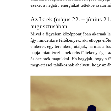
ezeket a negatív energiákat tettekbe csatornáz
Az Ikrek (május 22. – június 21
augusztusában
Mivel a figyelem középpontjában akarnak le
így mindenkire féltékenyek, aki ellopja elől
emberek egy teremben, utálják, ha más a fősz
napja miatt érezhetnek erős féltékenységet 
és őszinték magukkal. Ha hagyják, hogy a fél
megvetéssel találkoznak ahelyett, hogy az áh