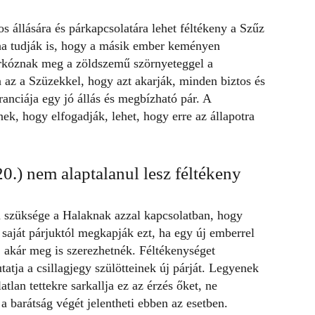
os állására és párkapcsolatára lehet féltékeny a Szűz
a tudják is, hogy a másik ember keményen
birkóznak meg a zöldszemű szörnyeteggel a
a az a Szüzekkel, hogy azt akarják, minden biztos és
anciája egy jó állás és megbízható pár. A
nek, hogy elfogadják, lehet, hogy erre az állapotra
0.) nem alaptalanul lesz féltékeny
n szüksége a Halaknak azzal kapcsolatban, hogy
saját párjuktól megkapják ezt, ha egy új emberrel
 akár meg is szerezhetnék. Féltékenységet
tatja a
csillagjegy
szülötteinek új párját. Legyenek
lan tettekre sarkallja ez az érzés őket, ne
a barátság végét jelentheti ebben az esetben.