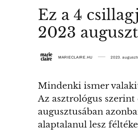
Ez a 4 csilla
2023 augusz
MARIECLAIRE.HU
2023. auguszt
Mindenki ismer valakit
Az asztrológus szerint 
augusztusában azonban
alaptalanul lesz félték