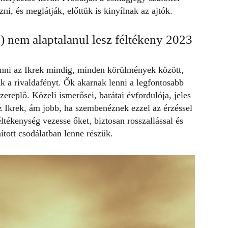
ni, és meglátják, előttük is kinyílnak az ajtók.
.) nem alaptalanul lesz féltékeny 2023
nni az Ikrek mindig, minden körülmények között,
ük a rivaldafényt. Ők akarnak lenni a legfontosabb
ereplő. Közeli ismerősei, barátai évfordulója, jeles
az Ikrek, ám jobb, ha szembenéznek ezzel az érzéssel
tékenység vezesse őket, biztosan rosszallással és
ított csodálatban lenne részük.