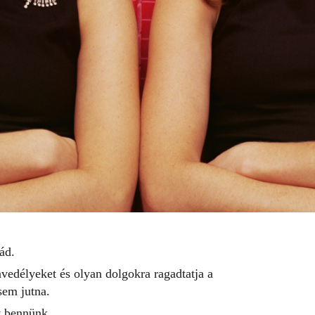
ád.
nvedélyeket és olyan dolgokra ragadtatja a
sem jutna.
et bennünk.