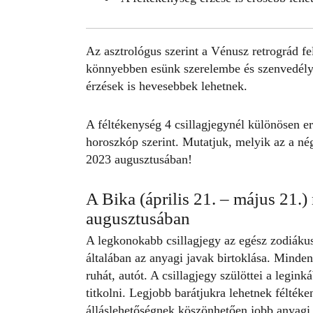
Az asztrológus szerint a
Vénusz retrográd
fe
könnyebben esünk szerelembe és szenvedélye
érzések is hevesebbek lehetnek.
A
féltékenység 4 csillagjegynél
különösen erő
horoszkóp szerint. Mutatjuk, melyik az a nég
2023 augusztusában!
A Bika (április 21. – május 21.)
augusztusában
A legkonokabb
csillagjegy
az egész zodiákus
általában az anyagi javak birtoklása. Minde
ruhát, autót. A csillagjegy szülöttei a legin
titkolni. Legjobb barátjukra lehetnek félték
álláslehetőségnek köszönhetően jobb anyagi h