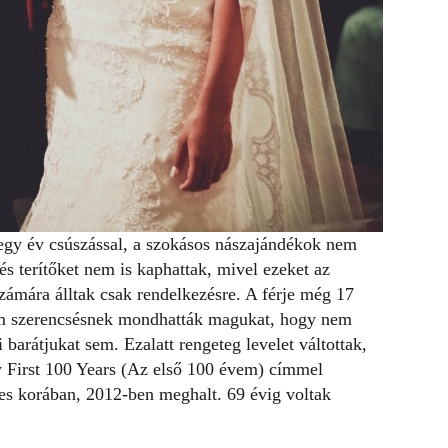
egy év csúszással, a szokásos nászajándékok nem
és terítőket nem is kaphattak, mivel ezeket az
ámára álltak csak rendelkezésre. A férje még 17
 Ám szerencsésnek mondhatták magukat, hogy nem
 barátjukat sem. Ezalatt rengeteg levelet váltottak,
 First 100 Years
(
Az első 100 évem
) címmel
ves korában, 2012-ben meghalt. 69 évig voltak