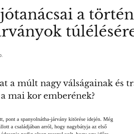
jótanácsai a törté
árványok túlélésér
0.
t a múlt nagy válságainak és tr
n a mai kor emberének?
tt, pont a spanyolnátha-
járvány kitörése idején
. Még
llott a családjában arról, hogy nagybátyja az első