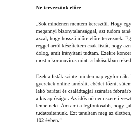
Ne tervezzünk előre
„Sok mindenen mentem keresztül. Hogy együtt
megannyi bizonytalansággal, azt tudom tan
azzal, hogy hosszú időre előre terveznek. 
reggel arról készítettem csak listát, hogy a
dolog, amit irányítani tudtam. Ezekre koncen
most a koronavírus miatt a lakásukban reked
Ezek a listák szinte minden nap egyformák. F
gyerekek online tanóráit, ebédet főzni, süte
lakó barátai és családtagjai számára februá
a kis apróságot. Az idős nő nem szereti veszt
lenne neki. Ám ami a legfontosabb, hogy „
tudatosítanunk. Ezt tanultam meg az életben
102 évben.”