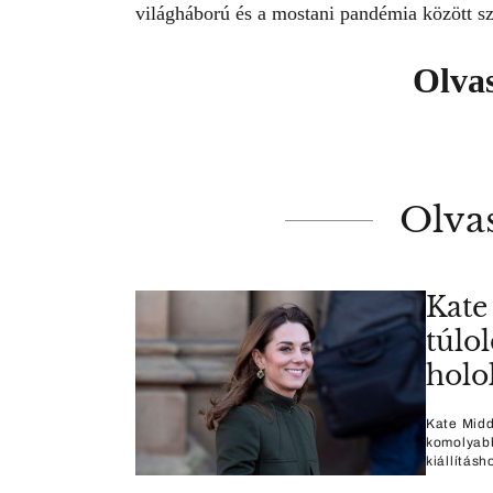
világháború és a mostani pandémia között s
Olva
Olva
Kate
túlol
holo
Kate Midd
komolyabb
kiállításh