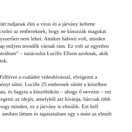
 tudjanak élni a vírus és a járvány keltette
ácsolni az embereknek, hogy ne kínozzák magukat
Egyszerűen nem lehet. Amikor háború volt, minden
znap milyen teendők várnak rám. Ez volt az egyetlen
tráltam” – tanácsolta Lucille Ellson azoknak, akik
tek.
elhívni a családot videohívással, elvégezni a
ményt sütni. Lucille 25 embernek sütött a közelben
rban, és hagyta a küszöbükön – ahogy ő nevezte – ezt
egetni az idejét, amelyből azt kívánja, bárcsak több
ahogy minden,
ez a járvány is elmúlik
. Ezt kell
, amiben láttam és tapasztaltam egy s mást az elmúlt