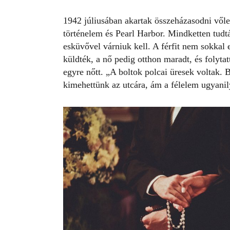
1942 júliusában akartak összeházasodni vőle
történelem és Pearl Harbor. Mindketten tudták
esküvővel várniuk kell. A férfit nem sokkal 
küldték, a nő pedig otthon maradt, és folytat
egyre nőtt. „A boltok polcai üresek voltak. 
kimehettünk az utcára, ám a félelem ugyanil