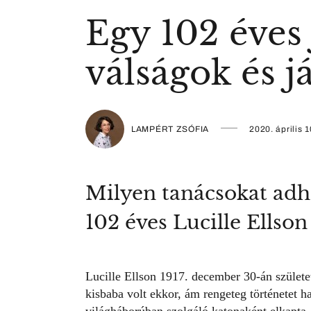
Egy 102 éves 
válságok és j
LAMPÉRT ZSÓFIA
2020. április 1
Milyen tanácsokat adha
102 éves Lucille Ellso
Lucille Ellson 1917. december 30-án születe
kisbaba volt ekkor, ám rengeteg történetet ha