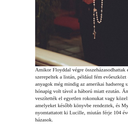
Amikor Floyddal végre összeházasodhattak 
szerepeltek a listán, például fém evőeszközt 
anyagok még mindig az amerikai hadsereg sz
hónapig volt távol a háború miatt ezután.
veszítették el egyetlen rokonukat vagy közeli
amelyeket később könyvbe rendeztek, és
My
nyomtattatott ki Lucille, miután férje 104 é
házasok.