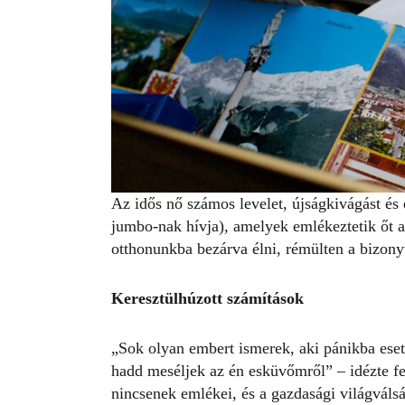
Az idős nő számos levelet, újságkivágást és 
jumbo
-nak hívja), amelyek emlékeztetik őt a
otthonunkba bezárva élni, rémülten a bizony
Keresztülhúzott számítások
„Sok olyan embert ismerek, aki pánikba esett
hadd meséljek az én esküvőmről” – idézte fe
nincsenek emlékei, és a gazdasági világválsá