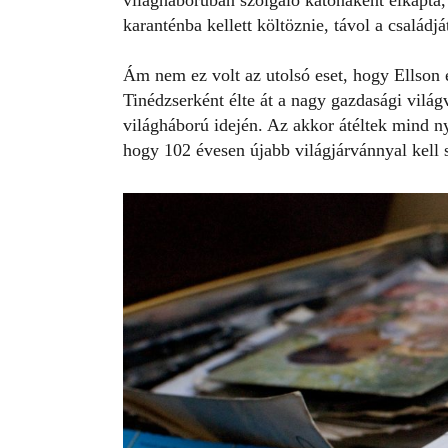
világháborúban szolgáló katonaként elkapta,
karanténba kellett költöznie, távol a család
Ám nem ez volt az utolsó eset, hogy Ellson e
Tinédzserként élte át a nagy gazdasági világv
világháború idején. Az akkor átéltek mind 
hogy 102 évesen újabb világjárvánnyal kell 