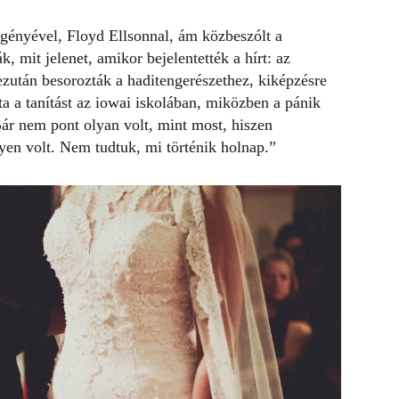
gényével, Floyd Ellsonnal, ám közbeszólt a
, mit jelenet, amikor bejelentették a hírt: az
ezután besorozták a haditengerészethez, kiképzésre
ta a tanítást az iowai iskolában, miközben a pánik
Bár nem pont olyan volt, mint most, hiszen
yen volt. Nem tudtuk, mi történik holnap.”