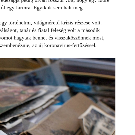
 édesapja pedig olyan rosszul volt, hogy egy időre
jától egy farmra. Egyikük sem halt meg.
gy történelmi, világméretű krízis részese volt.
álságot, tanár és fiatal feleség volt a második
nyomot hagytak benne, és visszaköszönnek most,
szembenéznie, az új koronavírus-fertőzéssel.