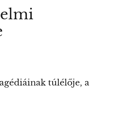
nelmi
e
agédiáinak túlélője, a