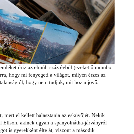
emléket őriz az elmúlt száz évből (ezeket ő
mumbo
rra, hogy mi fenyegeti a világot, milyen érzés az
talanságtól, hogy nem tudjuk, mit hoz a jövő.
, mert el kellett halasztania az esküvőjét. Nekik
l Ellson, akinek ugyan a spanyolnátha-járványról
got is gyerekként élte át, viszont a második