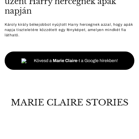
üzent Harry hercegnek apák
napján
Károly király békejobbot nyújtott Harry hercegnek azzal, hogy apák
napja tiszteletére közzétett egy fényképet, amelyen mindkét fia
látható.
Kövesd a
Marie Claire
-t a Google hírekben!
MARIE CLAIRE STORIES