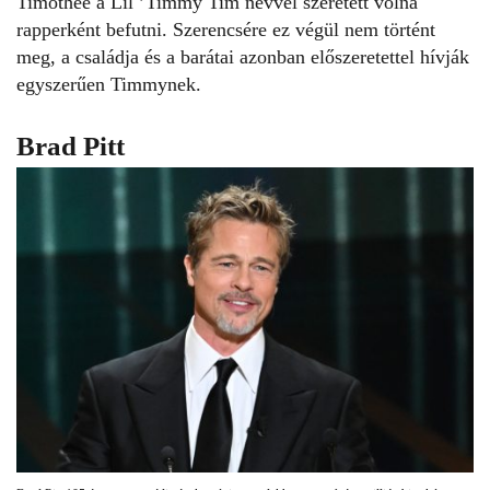
Timothée a Lil ’Timmy Tim névvel szeretett volna
rapperként befutni. Szerencsére ez végül nem történt
meg, a családja és a barátai azonban előszeretettel hívják
egyszerűen Timmynek.
Brad Pitt