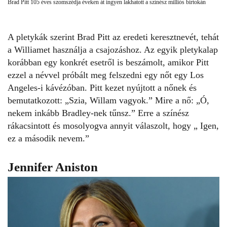
Brad Pitt 105 éves szomszédja éveken át ingyen lakhatott a színész milliós birtokán
A pletykák szerint
Brad Pitt
az eredeti keresztnevét, tehát
a Williamet használja a csajozáshoz. Az egyik pletykalap
korábban egy konkrét esetről is beszámolt, amikor Pitt
ezzel a névvel próbált meg felszedni egy nőt egy Los
Angeles-i kávézóban. Pitt kezet nyújtott a nőnek és
bemutatkozott: „Szia, Willam vagyok.” Mire a nő: „Ó,
nekem inkább Bradley-nek tűnsz.” Erre a színész
rákacsintott és mosolyogva annyit válaszolt, hogy „ Igen,
ez a második nevem.”
Jennifer Aniston