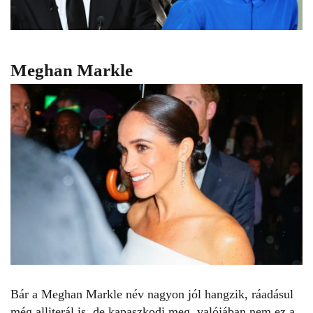
Meghan Markle
Bár a
Meghan Markle
név nagyon jól hangzik, ráadásul
még alliterál is, de kapaszkodj meg, valójában nem ez a