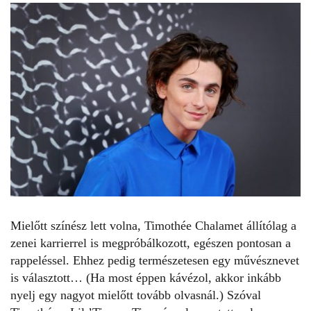
Mielőtt színész lett volna,
Timothée Chalamet
állítólag a
zenei karrierrel is megpróbálkozott, egészen pontosan a
rappeléssel. Ehhez pedig természetesen egy művésznevet
is választott… (Ha most éppen kávézol, akkor inkább
nyelj egy nagyot mielőtt tovább olvasnál.) Szóval