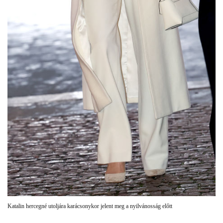
Katalin hercegné utoljára karácsonykor jelent meg a nyilvánosság előtt