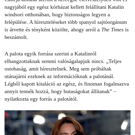
nagyjából egy egész kórházat kellett felállítani
Katalin
windsori otthonában, hogy biztonságos legyen a
felépülése. A híreszteléseket több spanyol sajtóorgánum
is átvette és tényként közölte, ahogy arról a
The Times
is
beszámolt.
A palota egyik forrása szerint a
Katalinról
elhangzottaknak semmi valóságalapjuk nincs. „Teljes
ostobaság, amit híresztelnek. Meg sem próbáltak
utánajárni ezeknek az információknak a palotánál.
Légből kapott kitaláció az egész, és finoman fogalmazva
annyit tennék hozzá, hogy butaságokat állítanak” –
nyilatkozta egy forrás a palotától.