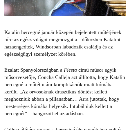
Katalin hercegné január közepén bejelentett műtétjének
híre az egész világot megmozgatta. Időközben
Katalint
hazaengedték, Windsorban lábadozik családja és az
egészségügyi személyzet körében.
Ezalatt Spanyolországban a
Fiesta
című műsor egyik
műsorvezetője, Concha Calleja azt állította, hogy
Katalin
hercegné
a műtét utáni komplikációk miatt kómába
került. „Az orvosoknak drasztikus döntést kellett
meghozniuk abban a pillanatban… Arra jutottak, hogy
mesterséges kómába helyezik. Intubálniuk kellett a
hercegnét
” – hangozott el az adásban.
Calleja állítása szerint a hercegné életveszélyben volt és