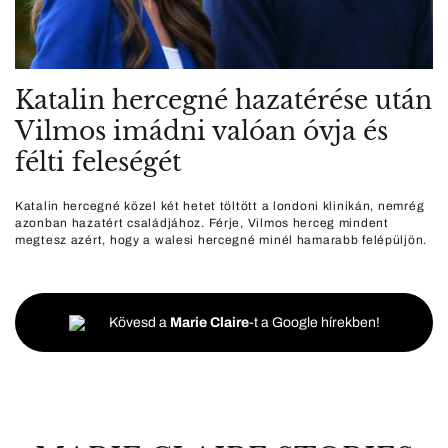
Katalin hercegné hazatérése után
Vilmos imádni valóan óvja és
félti feleségét
Katalin hercegné közel két hetet töltött a londoni klinikán, nemrég
azonban hazatért családjához. Férje, Vilmos herceg mindent
megtesz azért, hogy a walesi hercegné minél hamarabb felépüljön.
Kövesd a
Marie Claire
-t a Google hírekben!