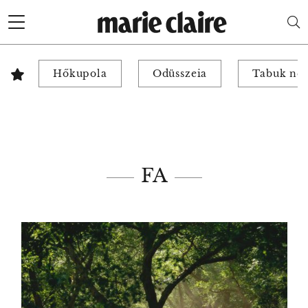
Hőkupola
Odüsszeia
Tabuk nél
FA