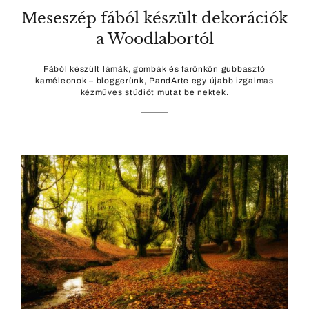
Meseszép fából készült dekorációk
a Woodlabortól
Fából készült lámák, gombák és farönkön gubbasztó
kaméleonok – bloggerünk, PandArte egy újabb izgalmas
kézműves stúdiót mutat be nektek.