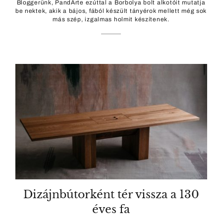
Bloggerünk, PandArte ezúttal a Borbolya bolt alkotóit mutatja
be nektek, akik a bájos, fából készült tányérok mellett még sok
más szép, izgalmas holmit készítenek.
Dizájnbútorként tér vissza a 130
éves fa