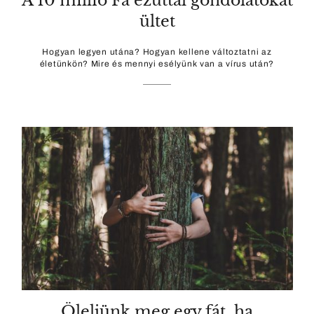
A 10 millió Fa ezúttal gondolatokat
ültet
Hogyan legyen utána? Hogyan kellene változtatni az
életünkön? Mire és mennyi esélyünk van a vírus után?
Öleljünk meg egy fát, ha