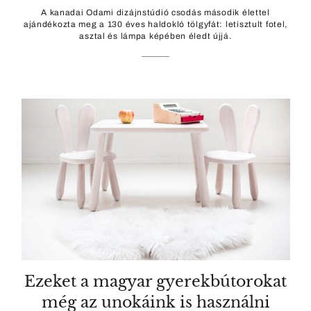
A kanadai Odami dizájnstúdió csodás második élettel
ajándékozta meg a 130 éves haldokló tölgyfát: letisztult fotel,
asztal és lámpa képében éledt újjá.
Ezeket a magyar gyerekbútorokat
még az unokáink is használni