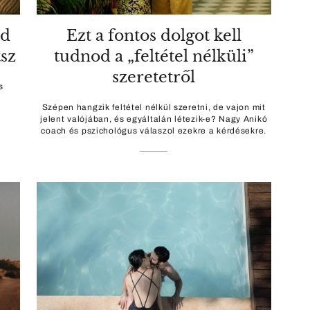
od
Ezt a fontos dolgot kell
tsz
tudnod a „feltétel nélküli”
szeretetről
s
Szépen hangzik feltétel nélkül szeretni, de vajon mit
jelent valójában, és egyáltalán létezik-e? Nagy Anikó
coach és pszichológus válaszol ezekre a kérdésekre.