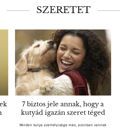
SZERETET
yek
7 biztos jele annak, hogy a
m
kutyád igazán szeret téged
Minden kutya személyisége más, azonban vannak