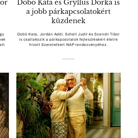
or
Dobó Kata és Gryllus Dorka is
a jobb párkapcsolatokért
küzdenek
agy
Dobó Kata, Jordán Adél, Schell Judit és Szervét Tibor
nek
is csatlakozik a párkapcsolatok fejlesztéséért életre
att
hívott Szeretetkert NAP rendezvényéhez.