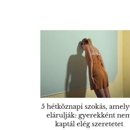
5 hétköznapi szokás, amel
elárulják: gyerekként ne
kaptál elég szeretetet