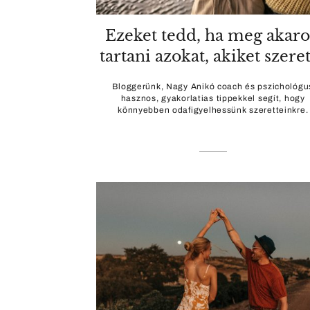
Ezeket tedd, ha meg akar
tartani azokat, akiket szere
Bloggerünk, Nagy Anikó coach és pszichológu
hasznos, gyakorlatias tippekkel segít, hogy
könnyebben odafigyelhessünk szeretteinkre.