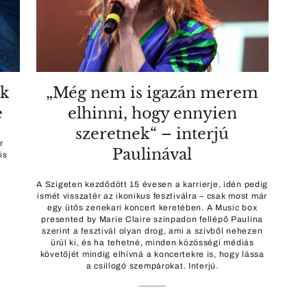
ek
„Még nem is igazán merem
e
elhinni, hogy ennyien
szeretnek“ – interjú
r
Paulinával
is
A Szigeten kezdődött 15 évesen a karrierje, idén pedig
ismét visszatér az ikonikus fesztiválra – csak most már
egy ütős zenekari koncert keretében. A Music box
presented by Marie Claire színpadon fellépő Paulina
szerint a fesztivál olyan drog, ami a szívből nehezen
ürül ki, és ha tehetné, minden közösségi médiás
követőjét mindig elhívná a koncertekre is, hogy lássa
a csillogó szempárokat. Interjú.