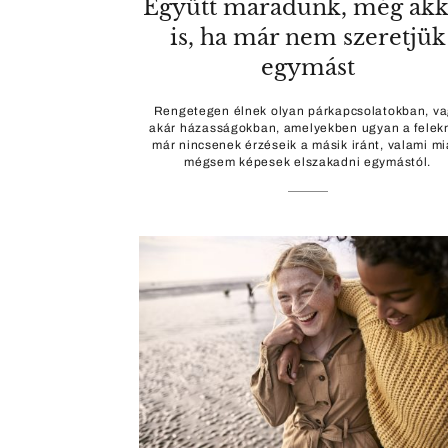
Együtt maradunk, még akk
is, ha már nem szeretjük
egymást
Rengetegen élnek olyan párkapcsolatokban, v
akár házasságokban, amelyekben ugyan a felek
már nincsenek érzéseik a másik iránt, valami mi
mégsem képesek elszakadni egymástól.