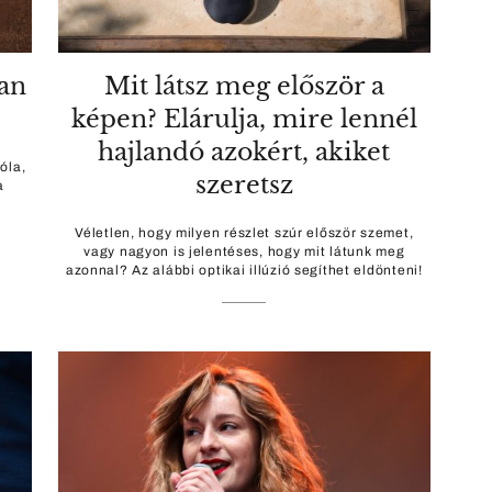
an
Mit látsz meg először a
képen? Elárulja, mire lennél
hajlandó azokért, akiket
óla,
szeretsz
a
Véletlen, hogy milyen részlet szúr először szemet,
vagy nagyon is jelentéses, hogy mit látunk meg
azonnal? Az alábbi optikai illúzió segíthet eldönteni!