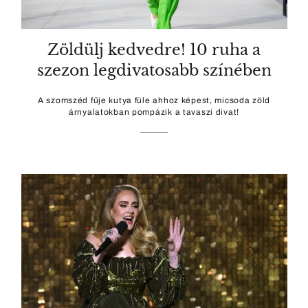
Zöldülj kedvedre! 10 ruha a
szezon legdivatosabb színében
A szomszéd fűje kutya füle ahhoz képest, micsoda zöld
árnyalatokban pompázik a tavaszi divat!