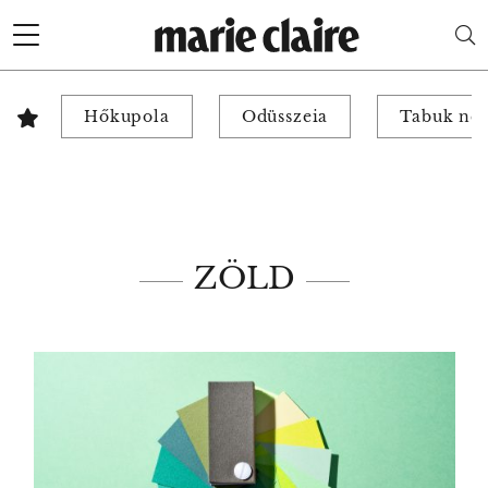
Hőkupola
Odüsszeia
Tabuk nél
ZÖLD