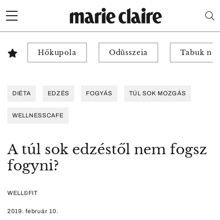
Hőkupola
Odüsszeia
Tabuk nél
DIÉTA
EDZÉS
FOGYÁS
TÚL SOK MOZGÁS
WELLNESSCAFE
A túl sok edzéstől nem fogsz
fogyni?
WELL&FIT
2019. február 10.