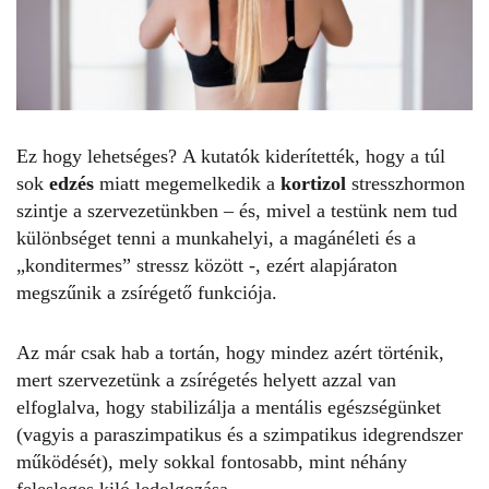
Ez hogy lehetséges?
A kutatók kiderítették, hogy a túl
sok
edzés
miatt megemelkedik a
kortizol
stresszhormon
szintje a szervezetünkben – és, mivel a testünk nem tud
különbséget tenni a munkahelyi, a magánéleti és a
„konditermes” stressz között -, ezért alapjáraton
megszűnik a zsírégető funkciója.
Az már csak hab a tortán, hogy mindez azért történik,
mert szervezetünk a zsírégetés helyett azzal van
elfoglalva, hogy stabilizálja a mentális egészségünket
(vagyis a paraszimpatikus és a szimpatikus idegrendszer
működését), mely sokkal fontosabb, mint néhány
felesleges kiló ledolgozása.