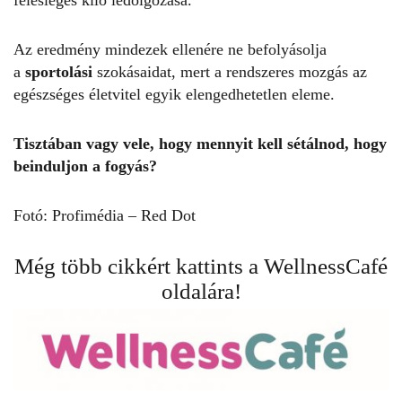
Az eredmény mindezek ellenére ne befolyásolja
a
sportolás
i
szokásaidat, mert a rendszeres mozgás az
egészséges életvitel egyik elengedhetetlen eleme.
Tisztában vagy vele, hogy mennyit kell
sétálnod
, hogy
beinduljon a fogyás?
Fotó: Profimédia – Red Dot
Még több cikkért kattints a
WellnessCafé
oldalára!