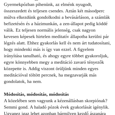
Gyermekpózban pihenünk, az elménk nyugodt,
összeszedett és teljesen csendes. Aztán két másodperc
múlva elkezdünk gondolkodni a bevásárláson, a számlák
befizetésén és a házimunkán, a zen-állapot pedig köddé
válik. Ez teljesen normális jelenség, csak nagyon
kevesen képesek hirtelen meditatív állapotba kerülni pár
légzés alatt. Ehhez gyakorlás kell és nem árt tudatosítani,
hogy mindenki más is így van ezzel. A figyelem
irányítása tanulható, és ahogy egyre többet gyakoroljuk,
egyre könnyebben megy a meditáció zavaró tényezők
közepette is. Addig viszont örüljünk minden egyes
meditációval töltött percnek, ha megzavarják más
gondolatok, ha nem.
Módosítás, módosítás, módosítás
A közelében sem vagyunk a kézenállásban skorpiónak?
Semmi gond. A haladó pózok évek gyakorlását igénylik.
Ugyanez igaz lehet azonban bármilyen kezdő ászanára