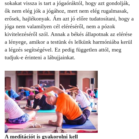
sokakat vissza is tart a jógaóráktól, hogy azt gondolják,
ők nem elég jók a jógához, mert nem elég rugalmasak,
erősek, hajlékonyak. Ám azt jó előre tudatosítani, hogy a
jóga nem valamilyen cél eléréséről, nem a pózok
kivitelezéséről szól. Annak a békés állapotnak az elérése
a lényege, amikor a testünk és lelkünk harmóniába kerül
a légzés segítségével. Ez pedig független attól, meg
tudjuk-e érinteni a lábujjainkat.
A meditációt is gyakorolni kell