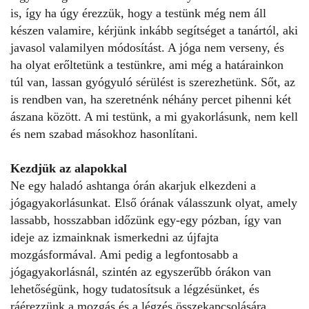
is, így ha úgy érezzük, hogy a testünk még nem áll
készen valamire, kérjünk inkább segítséget a tanártól, aki
javasol valamilyen módosítást. A jóga nem verseny, és
ha olyat erőltetünk a testünkre, ami még a határainkon
túl van, lassan gyógyuló sérülést is szerezhetünk. Sőt, az
is rendben van, ha szeretnénk néhány percet pihenni két
ászana között. A mi testünk, a mi gyakorlásunk, nem kell
és nem szabad másokhoz hasonlítani.
Kezdjük az alapokkal
Ne egy haladó ashtanga órán akarjuk elkezdeni a
jógagyakorlásunkat. Első órának válasszunk olyat, amely
lassabb, hosszabban időzünk egy-egy pózban, így van
ideje az izmainknak ismerkedni az újfajta
mozgásformával. Ami pedig a legfontosabb a
jógagyakorlásnál, szintén az egyszerűbb órákon van
lehetőségünk, hogy tudatosítsuk a légzésünket, és
ráérezzünk a mozgás és a légzés összekapcsolására.