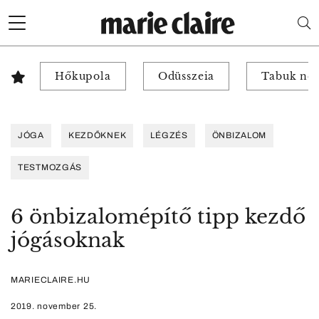
Hőkupola
Odüsszeia
Tabuk nél
JÓGA
KEZDŐKNEK
LÉGZÉS
ÖNBIZALOM
TESTMOZGÁS
6 önbizalomépítő tipp kezdő
jógásoknak
MARIECLAIRE.HU
2019. november 25.