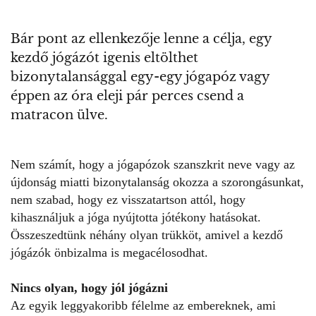
Bár pont az ellenkezője lenne a célja, egy
kezdő jógázót igenis eltölthet
bizonytalansággal egy-egy jógapóz vagy
éppen az óra eleji pár perces csend a
matracon ülve.
Nem számít, hogy a jógapózok szanszkrit neve vagy az
újdonság miatti bizonytalanság okozza a szorongásunkat,
nem szabad, hogy ez visszatartson attól, hogy
kihasználjuk
a jóga nyújtotta
jótékony hatásokat.
Összeszedtünk néhány olyan trükköt, amivel a kezdő
jógázók önbizalma is megacélosodhat.
Nincs olyan, hogy jól jógázni
Az egyik leggyakoribb félelme az embereknek, ami