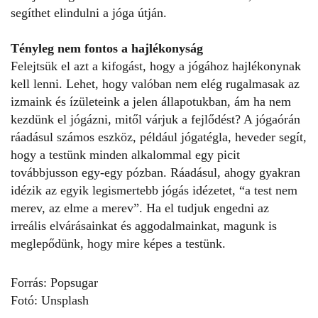
segíthet elindulni a jóga útján.
Tényleg nem fontos a hajlékonyság
Felejtsük el azt a kifogást, hogy a jógához hajlékonynak
kell lenni. Lehet, hogy valóban nem elég rugalmasak az
izmaink és ízületeink a jelen állapotukban, ám ha nem
kezdünk el jógázni, mitől várjuk a fejlődést?
A jógaórán
ráadásul
számos eszköz, például jógatégla, heveder segít,
hogy a testünk minden alkalommal egy picit
továbbjusson egy-egy pózban. Ráadásul, ahogy gyakran
idézik az egyik legismertebb jógás idézetet, “
a test nem
merev, az elme a merev”
. Ha el tudjuk engedni az
irreális elvárásainkat és aggodalmainkat, magunk is
meglepődünk, hogy mire képes a testünk.
Forrás:
Popsugar
Fotó:
Unsplash