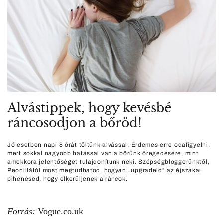
Alvástippek, hogy kevésbé
ráncosodjon a bőröd!
Jó esetben napi 8 órát töltünk alvással. Érdemes erre odafigyelni,
mert sokkal nagyobb hatással van a bőrünk öregedésére, mint
amekkora jelentőséget tulajdonítunk neki. Szépségbloggerünktől,
Peonillától most megtudhatod, hogyan „upgradeld” az éjszakai
pihenésed, hogy elkerüljenek a ráncok.
Forrás:
Vogue.co.uk