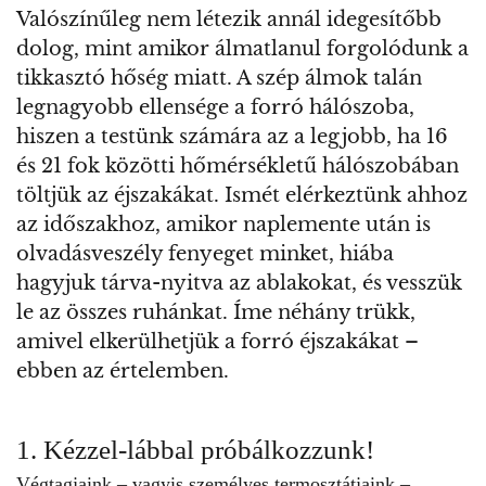
Valószínűleg nem létezik annál idegesítőbb
dolog, mint amikor álmatlanul forgolódunk a
tikkasztó hőség miatt. A szép álmok talán
legnagyobb ellensége a forró hálószoba,
hiszen a testünk számára az a legjobb, ha 16
és 21 fok közötti hőmérsékletű hálószobában
töltjük az éjszakákat. Ismét elérkeztünk ahhoz
az időszakhoz, amikor naplemente után is
olvadásveszély fenyeget minket, hiába
hagyjuk tárva-nyitva az ablakokat, és vesszük
le az összes ruhánkat. Íme néhány trükk,
amivel elkerülhetjük a forró éjszakákat –
ebben az értelemben.
1. Kézzel-lábbal próbálkozzunk!
Végtagjaink – vagyis személyes termosztátjaink –