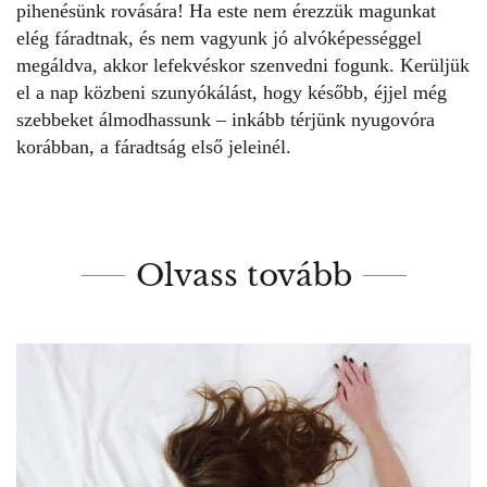
pihenésünk rovására! Ha este nem érezzük magunkat
elég fáradtnak, és nem vagyunk jó alvóképességgel
megáldva, akkor lefekvéskor szenvedni fogunk. Kerüljük
el a nap közbeni szunyókálást, hogy később, éjjel még
szebbeket álmodhassunk – inkább térjünk nyugovóra
korábban, a fáradtság első jeleinél.
Olvass tovább