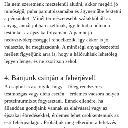
Ha nem szeretnénk meztelenül aludni, akkor megéri jó
minőségű, puha pamutpizsamába és ágyneműbe fektetni
a pénzünket! Minél természetesebb szálakból áll az
anyag, annál jobban szellőzik, így le tudja hűteni a
testünket az éjszaka folyamán. A pamut jó
nedvszívóképességgel rendelkezik, így akkor is jó
választás, ha megizzadunk. A minőségi anyagösszetétel
mellett figyeljünk arra is, hogy a hálóruhánk lehetőleg
legyen lenge, és ne szorítson sehol.
4. Bánjunk csínján a fehérjével!
A csapból is az folyik, hogy – főleg rendszeres
testmozgás vagy diéta esetén – érdemes vacsora helyett
proteinturmixot fogyasztani. Ennek ellenére, ha
állandóan gondjaink vannak az elalvással vagy az
éjszakai ébredésekkel, érdemes lehet csökkentenünk az
esti
fehérjeadagot
. Próbáljuk meg elkerülni a lefekvés