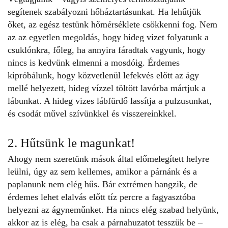
segítenek szabályozni hőháztartásunkat. Ha lehűtjük
őket, az egész testünk hőmérséklete csökkenni fog. Nem
az az egyetlen megoldás, hogy hideg vizet folyatunk a
csuklónkra, főleg, ha annyira fáradtak vagyunk, hogy
nincs is kedvünk elmenni a mosdóig. Érdemes
kipróbálunk, hogy közvetlenül lefekvés előtt az ágy
mellé helyezett, hideg vízzel töltött lavórba mártjuk a
lábunkat. A hideg vizes lábfürdő lassítja a
pulzusunkat,
és csodát művel szívünkkel és visszereinkkel.
2. Hűtsünk le magunkat!
Ahogy nem szeretünk mások által előmelegített helyre
leülni, úgy az sem kellemes, amikor a párnánk és a
paplanunk nem elég hűs. Bár extrémen hangzik, de
érdemes lehet elalvás előtt tíz percre a fagyasztóba
helyezni az ágyneműnket. Ha nincs elég szabad helyünk,
akkor az is elég, ha csak a párnahuzatot tesszük be –