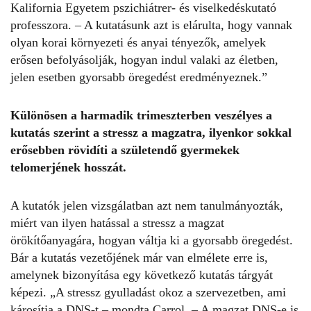
Kalifornia Egyetem pszichiátrer- és viselkedéskutató
professzora. – A kutatásunk azt is elárulta, hogy vannak
olyan korai környezeti és anyai tényezők, amelyek
erősen befolyásolják, hogyan indul valaki az életben,
jelen esetben gyorsabb öregedést eredményeznek.”
Különösen a harmadik trimeszterben veszélyes a
kutatás szerint a stressz a magzatra, ilyenkor sokkal
erősebben rövidíti a születendő gyermekek
telomerjének hosszát.
A kutatók jelen vizsgálatban azt nem tanulmányozták,
miért van ilyen hatással a stressz a magzat
örökítőanyagára, hogyan váltja ki a gyorsabb öregedést.
Bár a kutatás vezetőjének már van elmélete erre is,
amelynek bizonyítása egy következő kutatás tárgyát
képezi. „A stressz gyulladást okoz a szervezetben, ami
károsítja a DNS-t – mondta Carrol. – A magzat DNS-e is