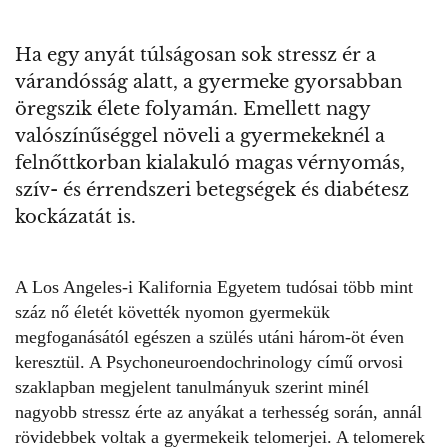
Ha egy anyát túlságosan sok stressz ér a
várandósság alatt, a gyermeke gyorsabban
öregszik élete folyamán. Emellett nagy
valószínűséggel növeli a gyermekeknél a
felnőttkorban kialakuló magas vérnyomás,
szív- és érrendszeri betegségek és diabétesz
kockázatát is.
A Los Angeles-i Kalifornia Egyetem tudósai több mint
száz nő életét követték nyomon gyermekük
megfoganásától egészen a szülés utáni három-öt éven
keresztül. A
Psychoneuroendochrinology
című orvosi
szaklapban megjelent tanulmányuk szerint minél
nagyobb
stressz érte az anyákat a terhesség során
, annál
rövidebbek voltak a gyermekeik telomerjei. A telomerek