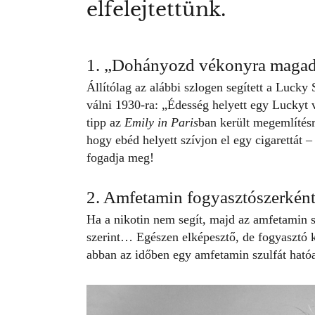
elfelejtettünk.
1. „Dohányozd vékonyra magad
Állítólag az alábbi szlogen segített a Luck
válni 1930-ra: „Édesség helyett egy Luckyt 
tipp az
Emily in Paris
ban került megemlítésr
hogy ebéd helyett szívjon el egy cigarettát 
fogadja meg!
2. Amfetamin fogyasztószerkén
Ha a nikotin nem segít, majd az amfetamin s
szerint… Egészen elképesztő, de fogyasztó k
abban az időben egy amfetamin szulfát hatóa