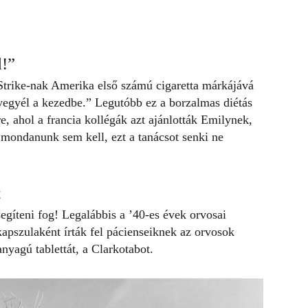
!”
y Strike-nak Amerika első számú
cigaretta
márkájává
vegyél a kezedbe.” Legutóbb ez a borzalmas diétás
e, ahol a francia kollégák azt ajánlották Emilynek,
– mondanunk sem kell, ezt a tanácsot senki ne
t
egíteni fog! Legalábbis a ’40-es évek orvosai
apszulaként írták fel pácienseiknek az orvosok
nyagú tablettát, a Clarkotabot.