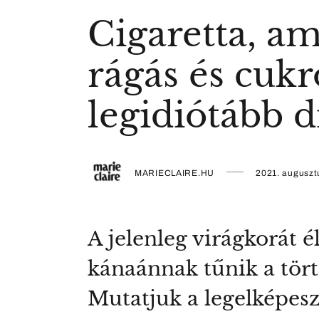
Cigaretta, a
rágás és cukr
legidiótább d
MARIECLAIRE.HU
2021. auguszt
A jelenleg virágkorát 
kánaánnak tűnik a tör
Mutatjuk a legelképes