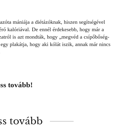
azóta mániája a diétázóknak, hiszen segítségével
zéró kalóriával. De ennél érdekesebb, hogy már a
ozatról is azt mondták, hogy „megvéd a csípőbőség-
egy plakátja, hogy aki kólát iszik, annak már nincs
.
ss tovább!
ss tovább