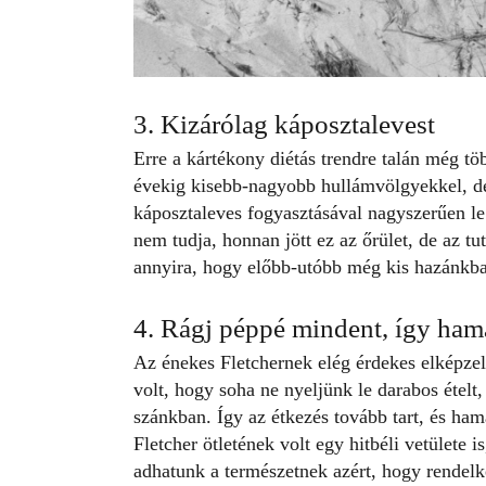
3. Kizárólag káposztalevest
Erre a kártékony diétás trendre talán még t
évekig kisebb-nagyobb hullámvölgyekkel, de 
káposztaleves
fogyasztásával nagyszerűen le
nem tudja, honnan jött ez az őrület, de az tut
annyira, hogy előbb-utóbb még kis hazánkba i
4. Rágj péppé mindent, így hama
Az énekes Fletchernek elég érdekes elképzelé
volt, hogy soha ne nyeljünk le darabos étel
szánkban. Így az étkezés tovább tart, és ham
Fletcher ötletének volt egy hitbéli vetülete 
adhatunk a természetnek azért, hogy rendelke