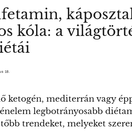
mfetamin, káposzta
os kóla: a világtö
iétái
us 18.
élő ketogén, mediterrán vagy ép
ténelem legbotrányosabb diétam
ztőbb trendeket, melyeket szer