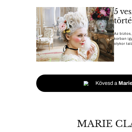
5 ve
tört
Az biztos
korban ig
olykor tal
Kövesd a
Marie
MARIE CL