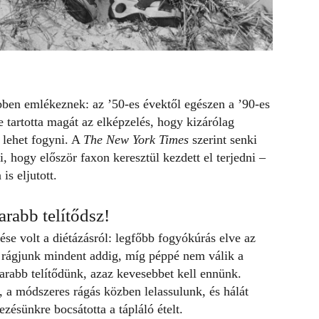
öbben emlékeznek: az ’50-es évektől egészen a ’90-es
tartotta magát az elképzelés, hogy kizárólag
 lehet fogyni. A
The New York Times
szerint senki
i, hogy először faxon keresztül kezdett el terjedni –
s eljutott.
rabb telítődsz!
se volt a diétázásról: legfőbb fogyókúrás elve az
t, rágjunk mindent addig, míg péppé nem válik a
arabb telítődünk, azaz kevesebbet kell ennünk.
is, a módszeres rágás közben lelassulunk, és hálát
zésünkre bocsátotta a tápláló ételt.