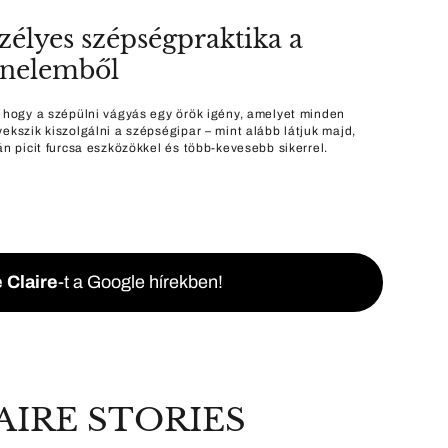
szélyes szépségpraktika a
énelemből
, hogy a szépülni vágyás egy örök igény, amelyet minden
yekszik kiszolgálni a szépségipar – mint alább látjuk majd,
án picit furcsa eszközökkel és több-kevesebb sikerrel.
 Claire
-t a Google hírekben!
AIRE STORIES