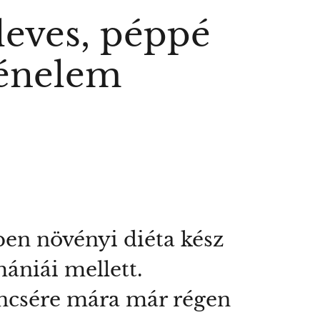
leves, péppé
rténelem
pen növényi diéta kész
ániái mellett.
encsére mára már régen