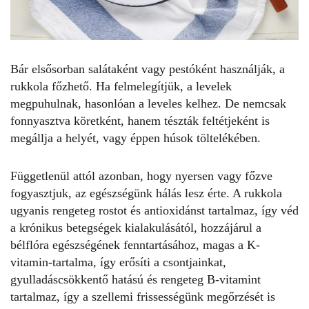
Bár elsősorban salátaként vagy pestóként használják, a
rukkola főzhető. Ha felmelegítjük, a levelek
megpuhulnak, hasonlóan a leveles kelhez. De nemcsak
fonnyasztva köretként, hanem tészták feltétjeként is
megállja a helyét, vagy éppen húsok töltelékében.
Függetlenül attól azonban, hogy nyersen vagy főzve
fogyasztjuk, az egészségünk hálás lesz érte. A
rukkola
ugyanis rengeteg rostot és antioxidánst tartalmaz
, így véd
a krónikus betegségek kialakulásától, hozzájárul a
bélflóra egészségének fenntartásához, magas a K-
vitamin-tartalma, így erősíti a csontjainkat,
gyulladáscsökkentő hatású és rengeteg B-vitamint
tartalmaz, így a szellemi frissességünk megőrzését is