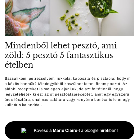
Mindenből lehet pesztó, ami
zöld: 5 pesztó 5 fantasztikus
ételben
Bazsalikom, petrezselyem, rukkola, káposzta és pisztácia: hogy mi
a közös bennük? Mindegyikből készülhet isteni finom pesztó! Az
alábbi recepteket is melegen ajánljuk, de azt feltétlenül, hogy
jegyzeteljétek ki ezt az öt pesztóalapreceptet, amit egy egyszerű
üres tésztára, unalmas salátára vagy kenyérre borítva is felér egy
kulináris kalanddal.
Kövesd a
Marie Claire
-t a Google hírekben!