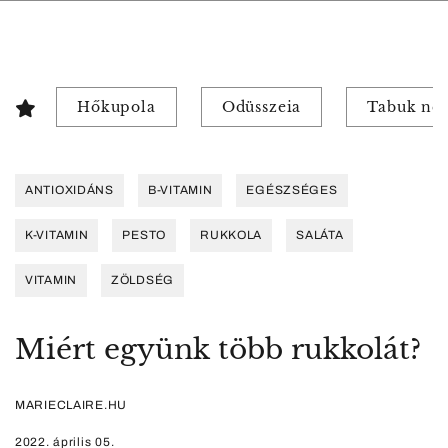
Hőkupola
Odüsszeia
Tabuk nél
ANTIOXIDÁNS
B-VITAMIN
EGÉSZSÉGES
K-VITAMIN
PESTO
RUKKOLA
SALÁTA
VITAMIN
ZÖLDSÉG
Miért együnk több rukkolát?
MARIECLAIRE.HU
2022. április 05.