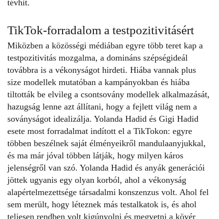
tévhit.
TikTok-forradalom a testpozitivitásért
Miközben a közösségi médiában egyre több teret kap a
testpozitivitás mozgalma, a domináns szépségideál
továbbra is a vékonyságot hirdeti. Hiába vannak plus
size modellek mutatóban a kampányokban és hiába
tiltották be elvileg a csontsovány modellek alkalmazását,
hazugság lenne azt állítani, hogy a fejlett világ nem a
soványságot idealizálja. Yolanda Hadid és Gigi Hadid
esete most forradalmat indított el a TikTokon: egyre
többen beszélnek saját élményeikről mandulaanyjukkal,
és ma már jóval többen látják, hogy milyen káros
jelenségről van szó. Yolanda Hadid és anyák generációi
jöttek ugyanis egy olyan korból, ahol a vékonyság
alapértelmezettsége társadalmi konszenzus volt. Ahol fel
sem merült, hogy léteznek más testalkatok is, és ahol
teljesen rendben volt kigúnyolni és megvetni a kövér