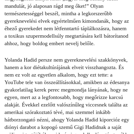
mandulát, jó alaposan rágd meg őket!” Olyan
természetességgel beszél, mintha a legkorszerűbb
gyereknevelési elvek egyértelműen kimondanák, hogy az
éhező gyerekedet nem létfenntartó táplálkozásra, hanem
a toxikus szupermodellsúly megtartására kell bátorítanod
ahhoz, hogy boldog embert nevelj belőle.
Yolanda Hadid
persze nem gyereknevelési szakkönyvek,
hanem a kor diétakultúrájának elveit visszhangozta. És
nem ez volt az egyetlen alkalom, hogy ezt tette: a
YouTube tele van összeállításokkal, amikben az édesanya
gyakorlatilag kerek perec megmondja lányának, hogy ne
egyen, mert az a legfontosabb, hogy megőrizze karcsú
alakját. Évekkel ezelőtt valószínűleg viccesnek találta az
amerikai szórakoztató tévé, mai szemmel inkább
hátborzongató nézni, ahogy Yolanda Hadid kiporcióz egy
diónyi darabot a kopogó szemű Gigi Hadidnak a saját