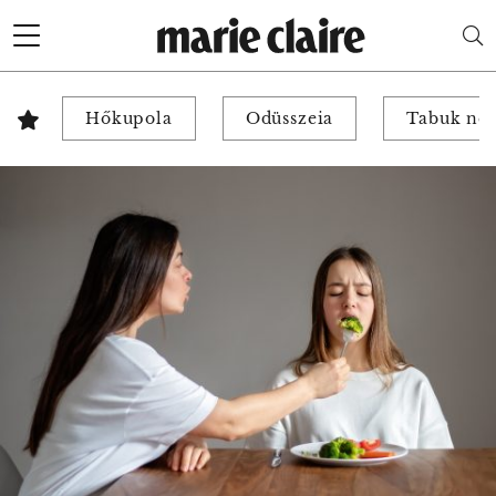
Hőkupola
Odüsszeia
Tabuk nél