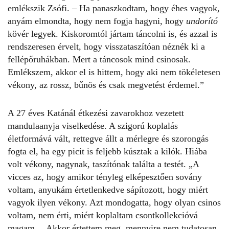
emlékszik Zsófi. – Ha panaszkodtam, hogy éhes vagyok,
anyám elmondta, hogy nem fogja hagyni, hogy
undorító
kövér legyek. Kiskoromtól jártam táncolni is, és azzal is
rendszeresen érvelt, hogy visszataszítóan néznék ki a
fellépőruhákban. Mert a táncosok mind csinosak.
Emlékszem, akkor el is hittem, hogy aki nem tökéletesen
vékony, az rossz, bűnös és csak megvetést érdemel.”
A 27 éves Katánál étkezési zavarokhoz vezetett
mandulaanyja viselkedése. A szigorú koplalás
életformává vált, rettegve állt a mérlegre és szorongás
fogta el, ha egy picit is feljebb kúsztak a kilók. Hiába
volt vékony, nagynak, taszítónak találta a testét. „A
vicces az, hogy amikor tényleg elképesztően sovány
voltam, anyukám értetlenkedve sápítozott, hogy miért
vagyok ilyen vékony. Azt mondogatta, hogy olyan csinos
voltam, nem érti, miért koplaltam csontkollekcióvá
magam… Akkor értettem meg, mennyire nem tudatosan