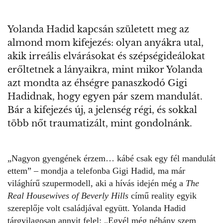
Yolanda Hadid kapcsán született meg az
almond mom kifejezés: olyan anyákra utal,
akik irreális elvárásokat és szépségideálokat
erőltetnek a lányaikra, mint mikor Yolanda
azt mondta az éhségre panaszkodó Gigi
Hadidnak, hogy egyen pár szem mandulát.
Bár a kifejezés új, a jelenség régi, és sokkal
több nőt traumatizált, mint gondolnánk.
„Nagyon gyengének érzem… kábé csak egy fél mandulát
ettem” – mondja a telefonba
Gigi Hadid
, ma már
világhírű szupermodell, aki a hívás idején még a
The
Real Housewives of Beverly Hills
című reality egyik
szereplője volt családjával együtt. Yolanda Hadid
tárgyilagosan annyit felel: „Egyél még néhány szem