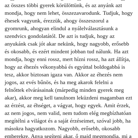
az összes többi gyerek körülöttünk, és az anyánk azt
mondja, hogy nem lehet, összezavarodunk. Tudjuk, hogy
éhesek vagyunk, érezzük, ahogy összeszorul a
gyomrunk, ahogyan elindul a nyálelválasztásunk a
szendvics gondolatától. De azt is tudjuk, hogy az
anyukánk csak jót akar nekünk, hogy nagyobb, erősebb
és okosabb, és ezért mindent jobban tud nálunk. Ha azt
mondja, hogy enni rossz, mert hízni rossz, ha azt állítja,
hogy az éhezés vékonyabbá és egyúttal boldogabbá is
tesz, akkor biztosan igaza van. Akkor az
éhezés
nem
jogos, az evés bűnös, és ha meg akarok felelni a
felnőttek elvárásainak (márpedig minden gyerek meg
akar), akkor meg kell tanulnom leküzdeni magamban ezt
az érzést, az éhséget, a vágyat, hogy egyek. Amit érzek,
az nem jogos, nem valid, nem tudom elég megbízhatóan
megítélni a világot és a saját érzéseimet, szóval jobb, ha
másokra hagyatkozom. Nagyobb, erősebb, okosabb
emberekre. Anya segíteni akar, ő majd megmondja, mi a