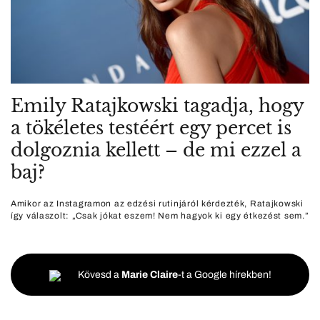
Emily Ratajkowski tagadja, hogy
a tökéletes testéért egy percet is
dolgoznia kellett – de mi ezzel a
baj?
Amikor az Instagramon az edzési rutinjáról kérdezték, Ratajkowski
így válaszolt: „Csak jókat eszem! Nem hagyok ki egy étkezést sem.”
Kövesd a
Marie Claire
-t a Google hírekben!