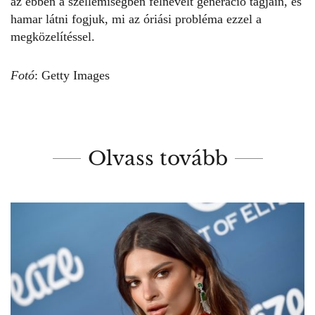
az ebben a szellemiségben felnevelt generáció tagjain, és
hamar látni fogjuk, mi az óriási probléma ezzel a
megközelítéssel.
Fotó
: Getty Images
Olvass tovább