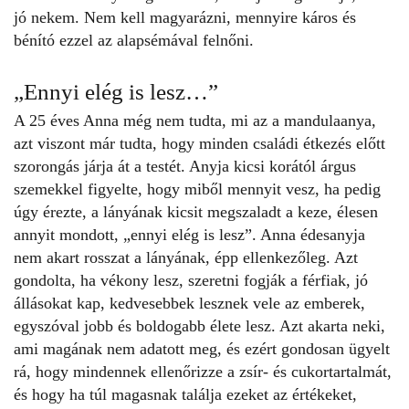
jó nekem. Nem kell magyarázni, mennyire káros és
bénító ezzel az alapsémával felnőni.
„Ennyi elég is lesz…”
A 25 éves Anna még nem tudta, mi az a mandulaanya,
azt viszont már tudta, hogy minden családi étkezés előtt
szorongás járja át a testét. Anyja kicsi korától árgus
szemekkel figyelte, hogy miből mennyit vesz, ha pedig
úgy érezte, a lányának kicsit megszaladt a keze, élesen
annyit mondott, „ennyi elég is lesz”. Anna édesanyja
nem akart rosszat a lányának, épp ellenkezőleg. Azt
gondolta, ha
vékony lesz
, szeretni fogják a férfiak, jó
állásokat kap, kedvesebbek lesznek vele az emberek,
egyszóval jobb és boldogabb élete lesz. Azt akarta neki,
ami magának nem adatott meg, és ezért gondosan ügyelt
rá, hogy mindennek ellenőrizze a zsír- és cukortartalmát,
és hogy ha túl magasnak találja ezeket az értékeket,