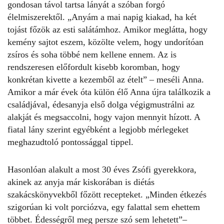
gondosan távol tartsa lányát a szóban forgó
élelmiszerektől. „Anyám a mai napig kiakad, ha két
tojást főzök az esti salátámhoz. Amikor meglátta, hogy
kemény sajtot eszem, közölte velem, hogy undorítóan
zsíros és soha többé nem kellene ennem. Az is
rendszeresen előfordult kisebb koromban, hogy
konkrétan kivette a kezemből az ételt” – meséli Anna.
Amikor a már évek óta külön élő Anna újra találkozik a
családjával, édesanyja első dolga végigmustrálni az
alakját és megsaccolni, hogy vajon mennyit hízott. A
fiatal lány szerint egyébként a legjobb mérlegeket
meghazudtoló pontossággal tippel.
Hasonlóan alakult a most 30 éves Zsófi gyerekkora,
akinek az anyja már kiskorában is diétás
szakácskönyvekből főzött recepteket. „Minden étkezés
szigorúan ki volt porciózva, egy falattal sem ehettem
többet. Édességről meg persze szó sem lehetett”–