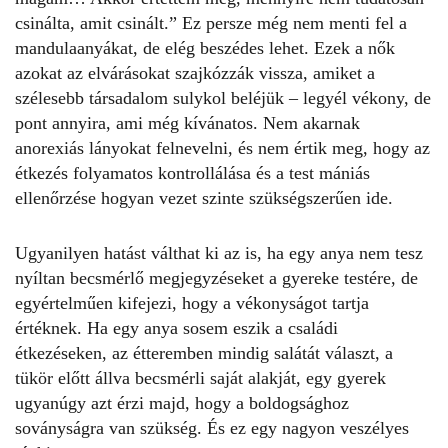
csinálta, amit csinált.” Ez persze még nem menti fel a
mandulaanyákat, de elég beszédes lehet. Ezek a nők
azokat az elvárásokat szajkózzák vissza, amiket a
szélesebb társadalom sulykol beléjük – legyél vékony, de
pont annyira, ami még kívánatos. Nem akarnak
anorexiás lányokat felnevelni, és nem értik meg, hogy az
étkezés folyamatos kontrollálása és a test mániás
ellenőrzése hogyan vezet szinte szükségszerűen ide.
Ugyanilyen hatást válthat ki az is, ha egy anya nem tesz
nyíltan becsmérlő megjegyzéseket a gyereke testére, de
egyértelműen kifejezi, hogy a vékonyságot tartja
értéknek. Ha egy anya sosem eszik a családi
étkezéseken, az étteremben mindig salátát választ, a
tükör előtt állva becsmérli saját alakját, egy gyerek
ugyanúgy azt érzi majd, hogy a boldogsághoz
soványságra van szükség. És ez egy nagyon veszélyes