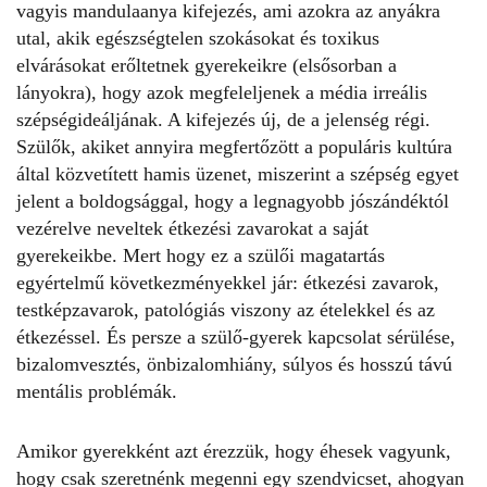
vagyis mandulaanya kifejezés, ami azokra az anyákra
utal, akik egészségtelen szokásokat és toxikus
elvárásokat erőltetnek gyerekeikre (elsősorban a
lányokra), hogy azok megfeleljenek a média irreális
szépségideáljának. A kifejezés új, de a jelenség régi.
Szülők, akiket annyira megfertőzött a populáris kultúra
által közvetített hamis üzenet, miszerint a szépség egyet
jelent a boldogsággal, hogy a legnagyobb jószándéktól
vezérelve neveltek
étkezési zavarokat
a saját
gyerekeikbe. Mert hogy ez a szülői magatartás
egyértelmű következményekkel jár: étkezési zavarok,
testképzavarok, patológiás viszony az ételekkel és az
étkezéssel. És persze a szülő-gyerek kapcsolat sérülése,
bizalomvesztés, önbizalomhiány, súlyos és hosszú távú
mentális problémák.
Amikor gyerekként azt érezzük, hogy éhesek vagyunk,
hogy csak szeretnénk megenni egy szendvicset, ahogyan