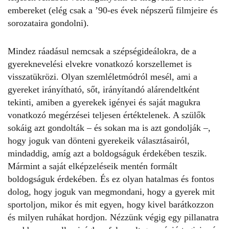
embereket (elég csak a ’90-es évek népszerű filmjeire és
sorozataira gondolni).
Mindez ráadásul nemcsak a szépségideálokra, de a
gyereknevelési elvekre vonatkozó korszellemet is
visszatükrözi. Olyan szemléletmódról mesél, ami a
gyereket irányítható, sőt, irányítandó alárendeltként
tekinti, amiben a gyerekek igényei és saját magukra
vonatkozó megérzései teljesen értéktelenek. A szülők
sokáig azt gondolták – és sokan ma is azt gondolják –,
hogy joguk van dönteni gyerekeik választásairól,
mindaddig, amíg azt a boldogságuk érdekében teszik.
Mármint a saját elképzeléseik mentén formált
boldogságuk érdekében. És ez olyan hatalmas és fontos
dolog, hogy joguk van megmondani, hogy a gyerek mit
sportoljon, mikor és mit egyen, hogy kivel barátkozzon
és milyen ruhákat hordjon. Nézzünk végig egy pillanatra