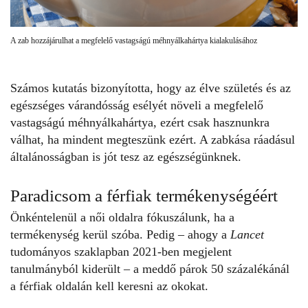
A zab hozzájárulhat a megfelelő vastagságú méhnyálkahártya kialakulásához
Számos kutatás bizonyította, hogy az élve születés és az
egészséges várandósság esélyét növeli a megfelelő
vastagságú méhnyálkahártya, ezért csak hasznunkra
válhat, ha mindent megteszünk ezért. A
zabkása
ráadásul
általánosságban is jót tesz az egészségünknek.
Paradicsom a férfiak termékenységéért
Önkéntelenül a női oldalra fókuszálunk, ha a
termékenység kerül szóba. Pedig – ahogy a
Lancet
tudományos szaklapban 2021-ben megjelent
tanulmányból
kiderült – a meddő párok 50 százalékánál
a férfiak oldalán kell keresni az okokat.