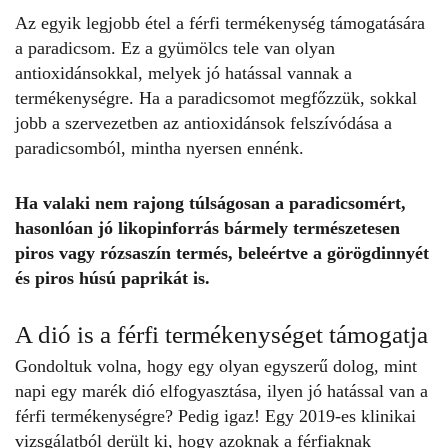
Az egyik legjobb étel a férfi
termékenység
támogatására
a paradicsom. Ez a gyümölcs tele van olyan
antioxidánsokkal, melyek jó hatással vannak a
termékenységre. Ha a paradicsomot megfőzzük, sokkal
jobb a szervezetben az antioxidánsok felszívódása a
paradicsomból, mintha nyersen ennénk.
Ha valaki nem rajong túlságosan a paradicsomért,
hasonlóan jó likopinforrás bármely természetesen
piros vagy rózsaszín termés, beleértve a görögdinnyét
és piros húsú paprikát is.
A dió is a férfi termékenységet támogatja
Gondoltuk volna, hogy egy olyan egyszerű dolog, mint
napi egy marék dió elfogyasztása, ilyen jó hatással van a
férfi termékenységre? Pedig igaz! Egy 2019-es
klinikai
vizsgálatból
derült ki, hogy azoknak a férfiaknak