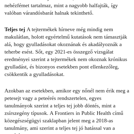
nehézfémet tartalmaz, mint a nagyobb halfajták, így
valóban várandósbarát halnak tekinthető.
Teljes tej
A tejtermékek hírneve még mindig nem
makulátlan, holott egyértelmű kutatások nem támasztják
alá, hogy gyulladásokat okoznának és akadályoznák a
teherbe esést. Sőt, egy 2021-es összegző vizsgálat
eredményei szerint a tejtermékek nem okoznak krónikus
gyulladást, és bizonyos esetekben pont ellenkezőleg,
csökkentik a gyulladásokat.
Azokban az esetekben, amikor egy nőnél nem érik meg a
petesejt vagy a peteérés rendszertelen, egyes
tanulmányok szerint a teljes tej jobb döntés, mint a
zsírszegény típusok. A
Frontiers in Public Health
című
közegészségügyi szaklapban jelent meg a 2018-as
tanulmány
, ami szerint a teljes tej jó hatással van a