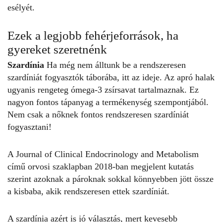
esélyét.
Ezek a legjobb fehérjeforrások, ha
gyereket szeretnénk
Szardínia
Ha még nem álltunk be a rendszeresen
szardíniát fogyasztók táborába, itt az ideje. Az apró halak
ugyanis rengeteg ómega-3 zsírsavat tartalmaznak. Ez
nagyon fontos tápanyag a
termékenység
szempontjából.
Nem csak a nőknek fontos rendszeresen szardíniát
fogyasztani!
A
Journal of Clinical Endocrinology and Metabolism
című orvosi szaklapban 2018-ban megjelent
kutatás
szerint azoknak a pároknak sokkal könnyebben jött össze
a kisbaba, akik rendszeresen ettek szardíniát.
A szardínia azért is jó választás, mert kevesebb