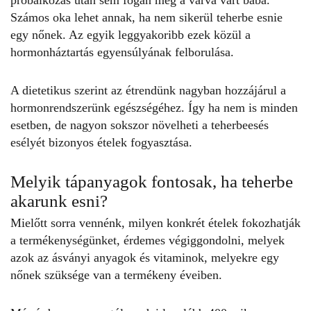
próbálkozás után sem fogan meg a várva várt baba.
Számos oka lehet annak, ha nem sikerül teherbe esnie
egy nőnek. Az egyik leggyakoribb ezek közül a
hormonháztartás egyensúlyának felborulása.
A dietetikus szerint az étrendünk nagyban hozzájárul a
hormonrendszerünk
egészségéhez. Így ha nem is minden
esetben, de nagyon sokszor növelheti a teherbeesés
esélyét bizonyos ételek fogyasztása.
Melyik tápanyagok fontosak, ha teherbe
akarunk esni?
Mielőtt sorra vennénk, milyen konkrét ételek fokozhatják
a
termékenységünket
, érdemes végiggondolni, melyek
azok az ásványi anyagok és vitaminok, melyekre egy
nőnek szüksége van a termékeny éveiben.