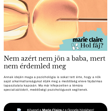
Nem azért nem jön a baba, mert
nem érdemled meg
Annak idején maga a pszichológia is sokat tett érte, hogy a nők
saját alkalmatlanságukat éljék meg a meddőség eleve fájdalmas
tapasztalata kapcsán. Ma már kifejezetten a témára
specializálódott, meddőségi pszichológusok segítenek.
Kövesd a
Marie Claire
-t a Google hírekben!