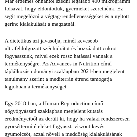
Már érdemes onnantól szedni legalább 400 mikrogramm
folsavat, hogy eldöntöttük, gyermeket szeretnénk. Ez
segít megelőzni a végtag-rendellenességeket és a nyitott
gerinc kialakulását a magzatnál.
A dietetikus azt javasolja, minél kevesebb
ultrafeldolgozott szénhidrátot és hozzáadott cukrot
fogyasszunk, mivel ezek rossz hatással vannak a
termékenységre. Az
Advances in Nutrition
című
táplálkozástudományi szaklapban 2021-ben megjelent
tanulmány
szerint a mediterrán étrend támogatja
legjobban a termékenységet.
Egy 2018-ban, a
Human Reproduction
című
nőgyógyászati szaklapban megjelent
kutatás
eredményeiből az derült ki, hogy ha valaki rendszeresen
gyorséttermi ételeket fogyaszt, viszont kevés
gyümölcsöt, azzal növeli a meddőség kialakulásának