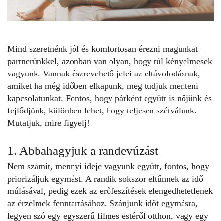
Mind szeretnénk jól és komfortosan érezni magunkat
partnerünkkel, azonban van olyan, hogy túl kényelmesek
vagyunk. Vannak észrevehető jelei az eltávolodásnak,
amiket ha még időben elkapunk, meg tudjuk menteni
kapcsolatunkat. Fontos, hogy párként együtt is nőjünk és
fejlődjünk, különben lehet, hogy teljesen szétválunk.
Mutatjuk, mire figyelj!
1. Abbahagyjuk a randevúzást
Nem számít, mennyi ideje vagyunk együtt, fontos, hogy
priorizáljuk egymást. A
randik
sokszor eltűnnek az idő
múlásával, pedig ezek az erőfeszítések elengedhetetlenek
az érzelmek fenntartásához. Szánjunk időt egymásra,
legyen szó egy egyszerű filmes estéről otthon, vagy egy