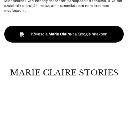
Mindenkinek van néhány "hasznos" párkapcsolati tanácsa, a valódi
szakértők elárulják, mi az, amit semmiképpen nem érdemes
megfogadni.
Kövesd a
Marie Claire
-t a Google hírekben!
MARIE CLAIRE STORIES