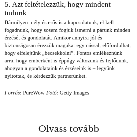
5. Azt feltételezzük, hogy mindent
tudunk
Bármilyen mély és erős is a
kapcsolatunk
, el kell
fogadnunk, hogy sosem fogjuk ismerni a
párunk
minden
érzését és gondolatát. Amikor annyira jól és
biztonságosan érezzük magukat egymással, előfordulhat,
hogy elfelejtünk „becsekkolni”. Fontos emlékeznünk
arra, hogy emberként is éppúgy változunk és fejlődünk,
ahogyan a gondolataink és érzéseink is – legyünk
nyitottak, és kérdezzük partnerünket.
Forrás
: PureWow
Fotó
: Getty Images
Olvass tovább