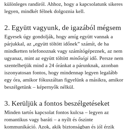
különleges randiról. Ahhoz, hogy a kapcsolatunk sikeres
legyen, mindkét félnek dolgoznia kell.
2. Együtt vagyunk, de igazából mégsem
Egyesek úgy gondolják, hogy amíg együtt vannak a
párjukkal, az „együtt töltött időnek” számít, de ha
mindketten telefonoznak vagy számítógépeznek, az nem
ugyanaz, mint az együtt töltött
minőségi
idő. Persze nem
szentelhetjük mind a 24 óránkat a párunknak, azonban
iszonyatosan fontos, hogy mindennap legyen legalább
egy óra, amikor fókuszáltan figyelünk a másikra, amikor
beszélgetünk – képernyők nélkül.
3. Kerüljük a fontos beszélgetéseket
Minden tartós kapcsolat fontos kulcsa – legyen az
romantikus vagy baráti – a nyílt és őszinte
kommunikáció. Azok, akik biztonságban és jól érzik