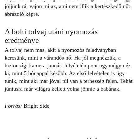
jöjjünk rá, vajon mi az, ami nem illik a kertészkedő nőt
ábrázoló
képre
.
A bolti tolvaj utáni nyomozás
eredménye
A tolvaj nem más, akit a
nyomozós feladványban
keresünk, mint a várandós nő. Ha jól megnézzük, a
biztonsági kamera januári felvételén pont ugyanúgy néz
ki, mint 5 hónappal később. Az első felvételen is úgy
tűnik, mint aki már jóval túl van a terhesség felén. Tehát
júniusra már világra kellett volna jönnie a babának.
Forrás:
Bright Side