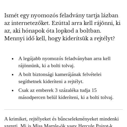
Ismét egy nyomozós feladvány tartja lázban
az internetezőket. Ezúttal arra kell rájönni, ki
az, aki hónapok óta lopkod a boltban.
Mennyi idő kell, hogy kiderítsük a rejtélyt?
A legújabb nyomozós feladványban arra kell
rájönnünk, ki a bolti tolvaj.
A bolt biztonsági kamerájának felvételei
segíthetnek kideríteni a rejtélyt.
Csak az emberek 3 százaléka tudja 15
másodpercen belül kideríteni, ki a bolti tolvaj.
A krimiket,
rejtélyeket
és bűncselekményeket mindenki
szereti. Mi is Miss Marple-ök vagy Hercule Poirot-k