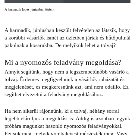
A harmadik lopás júniusban történt
A harmadik, júniusban készült felvételen az látszik, hogy
a korábbi vásárlók ismét az üzletben jártak és hűtőpultnál
pakolnak a kosarukba. De melyikük lehet a tolvaj?
Mi a nyomozós feladvány megoldása?
Annyit segítünk, hogy nem a legszembetűnőbb vásárló a
tolvaj. Érdemes megfigyelnünk a vásárlók ruházatát és
megjelenését, és megkeresnünk azt, ami nem odaillő. Ez
segíthet elvezetni a
feladvány
megoldásához.
Ha nem sikerül rájönnünk, ki a tolvaj, néhány sorral
lejjebb eláruljuk a megoldást is. Addig is azonban tegyük
próbára magunkat hasonló nyomozós feladványokkal.
Fejtsük meg,
melyik gombalevest mérgezték
meg. Vagy