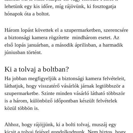
lehetünk egy kis időre, míg rájövünk, ki fosztogatja
hónapok óta a boltot.
Három lopást követtek el a szupermarketben, szerencsére
a biztonsági kamera rögzítette mindhárom esetet. Az
első lopás januárban, a második áprilisban, a harmadik
júniusban történt.
Ki a tolvaj a boltban?
Ha jobban megfigyeljük a biztonsági kamera felvételeit,
láthatjuk, hogy visszatérő vásárlók járnak legtöbbször a
szupermarketbe. Szinte minden vásárló látható többször
is a három, különböző időpontban készült felvételek
közül többön is.
Ahhoz, hogy rájöjjünk, ki a bolti tolvaj, muszáj egy
kicsit a tolvaj fejével gondolkodnunk. Nem biztos, hogy