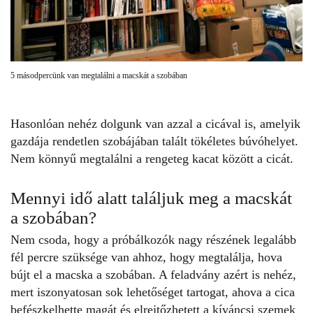
5 másodpercünk van megtalálni a macskát a szobában
Hasonlóan nehéz dolgunk van azzal a cicával is, amelyik
gazdája rendetlen szobájában talált tökéletes búvóhelyet.
Nem könnyű megtalálni a rengeteg kacat között a cicát.
Mennyi idő alatt találjuk meg a macskát
a szobában?
Nem csoda, hogy a próbálkozók nagy részének legalább
fél percre szüksége van ahhoz, hogy megtalálja, hova
bújt el a macska a szobában. A
feladvány
azért is nehéz,
mert iszonyatosan sok lehetőséget tartogat, ahova a cica
befészkelhette magát és elrejtőzhetett a kíváncsi szemek