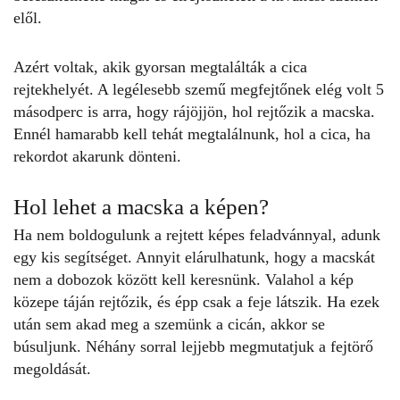
elől.
Azért voltak, akik gyorsan megtalálták a cica
rejtekhelyét. A legélesebb szemű megfejtőnek elég volt 5
másodperc is arra, hogy rájöjjön, hol rejtőzik a macska.
Ennél hamarabb kell tehát megtalálnunk, hol a cica, ha
rekordot akarunk dönteni.
Hol lehet a macska a képen?
Ha nem boldogulunk a
rejtett képes feladvánnyal
, adunk
egy kis segítséget. Annyit elárulhatunk, hogy a macskát
nem a dobozok között kell keresnünk. Valahol a kép
közepe táján rejtőzik, és épp csak a feje látszik. Ha ezek
után sem akad meg a szemünk a cicán, akkor se
búsuljunk. Néhány sorral lejjebb megmutatjuk a fejtörő
megoldását.