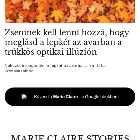
Zseninek kell lenni hozzá, hogy
meglásd a lepkét az avarban a
trükkös optikai illúzión
Nehezebb megtalálni a lepkét az avarban, mint tűt a
szénakazalban.
Kövesd a
Marie Claire
-t a Google hírekben!
MARIE CLAIRE STORIES