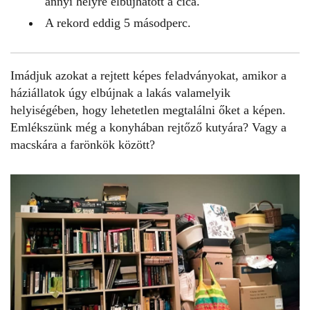
annyi helyre elbújhatott a cica.
A rekord eddig 5 másodperc.
Imádjuk azokat a rejtett képes feladványokat, amikor a
háziállatok úgy elbújnak a lakás valamelyik
helyiségében, hogy lehetetlen megtalálni őket a képen.
Emlékszünk még a
konyhában rejtőző kutyára
? Vagy a
macskára a
farönkök között
?