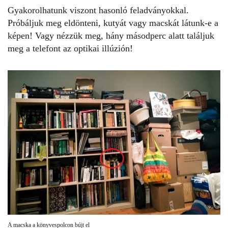
Gyakorolhatunk viszont hasonló feladványokkal.
Próbáljuk meg eldönteni,
kutyát vagy macskát
látunk-e a
képen! Vagy nézzük meg, hány másodperc alatt találjuk
meg a telefont az
optikai illúzión
!
A macska a könyvespolcon bújt el