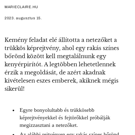
MARIECLAIRE.HU
2023. augusztus 15.
Kemény feladat elé állította a netezőket a
trükkös képrejtvény, ahol egy rakás színes
bőrönd között kell megtalálnunk egy
kenyérpirítót. A legtöbben lehetetlennek
érzik a megoldását, de azért akadnak
kivételesen eszes emberek, akiknek mégis
sikerül!
Egyre bonyolultabb és trükkösebb
képrejtvényekkel és fejtörőkkel próbálják
megizzasztani a netezőket.
Az alábbi rejtvényen egy rakás színes bőrönd