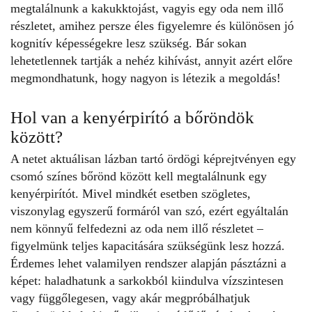
megtalálnunk a kakukktojást, vagyis egy oda nem illő
részletet, amihez persze éles figyelemre és különösen jó
kognitív képességekre lesz szükség. Bár sokan
lehetetlennek tartják a nehéz kihívást, annyit azért előre
megmondhatunk, hogy nagyon is létezik a megoldás!
Hol van a kenyérpirító a bőröndök
között?
A netet aktuálisan lázban tartó
ördögi képrejtvényen
egy
csomó színes bőrönd között kell megtalálnunk egy
kenyérpirítót. Mivel mindkét esetben szögletes,
viszonylag egyszerű formáról van szó, ezért egyáltalán
nem könnyű felfedezni az oda nem illő részletet –
figyelmünk teljes kapacitására szükségünk lesz hozzá.
Érdemes lehet valamilyen rendszer alapján pásztázni a
képet: haladhatunk a sarkokból kiindulva vízszintesen
vagy függőlegesen, vagy akár megpróbálhatjuk