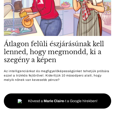
Átlagon felüli észjárásúnak kell
lenned, hogy megmondd, ki a
szegény a képen
Az intelligenciánkat és megfigyelőképességünket tehetjük próbára
ezzel a trükkös fejtörővel. Kiderítjük 10 másodperc alatt, hogy
melyik nőnek van kevesebb pénze?
Kövesd a
Marie Claire
-t a Google hírekben!