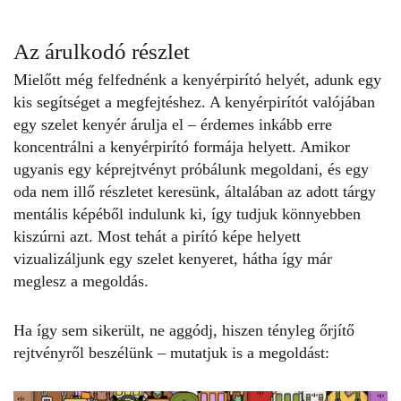
Az árulkodó részlet
Mielőtt még felfednénk a kenyérpirító helyét, adunk egy
kis segítséget a megfejtéshez. A kenyérpirítót valójában
egy szelet kenyér árulja el – érdemes inkább erre
koncentrálni a kenyérpirító formája helyett. Amikor
ugyanis egy képrejtvényt próbálunk megoldani, és egy
oda nem illő részletet keresünk, általában az adott tárgy
mentális képéből indulunk ki, így tudjuk könnyebben
kiszúrni azt. Most tehát a pirító képe helyett
vizualizáljunk egy szelet kenyeret, hátha így már
meglesz a megoldás.
Ha így sem sikerült, ne aggódj, hiszen tényleg őrjítő
rejtvényről beszélünk – mutatjuk is a megoldást: