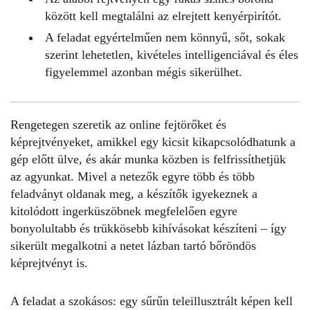
között kell megtalálni az elrejtett kenyérpirítót.
A feladat egyértelműen nem könnyű, sőt, sokak
szerint lehetetlen, kivételes intelligenciával és éles
figyelemmel azonban mégis sikerülhet.
Rengetegen szeretik az online fejtörőket és
képrejtvényeket
, amikkel egy kicsit kikapcsolódhatunk a
gép előtt ülve, és akár munka közben is felfrissíthetjük
az agyunkat. Mivel a netezők egyre több és több
feladványt oldanak meg, a készítők igyekeznek a
kitolódott ingerküszöbnek megfelelően egyre
bonyolultabb és trükkösebb kihívásokat készíteni – így
sikerült megalkotni a netet lázban tartó bőröndös
képrejtvényt
is.
A feladat a szokásos: egy sűrűn teleillusztrált képen kell