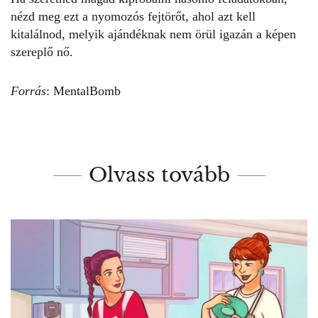
nézd meg ezt a
nyomozós fejtörőt
, ahol azt kell
kitalálnod, melyik ajándéknak nem örül igazán a képen
szereplő nő.
Forrás
:
MentalBomb
Olvass tovább