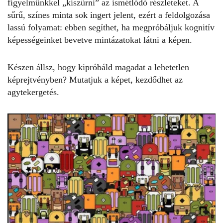
figyelmünkkel „kiszűrni” az ismétlődő részleteket. A
sűrű, színes minta sok ingert jelent, ezért a feldolgozása
lassú folyamat: ebben segíthet, ha megpróbáljuk kognitív
képességeinket bevetve mintázatokat látni a képen.
Készen állsz, hogy kipróbáld magadat a lehetetlen
képrejtvényben
? Mutatjuk a képet, kezdődhet az
agytekergetés.