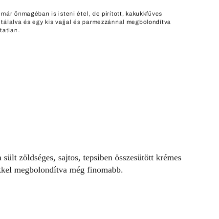
 már önmagéban is isteni étel, de pirított, kakukkfűves
tálalva és egy kis vajjal és parmezzánnal megbolondítva
tatlan.
a sült zöldséges, sajtos, tepsiben összesütött krémes
gekkel megbolondítva még finomabb.