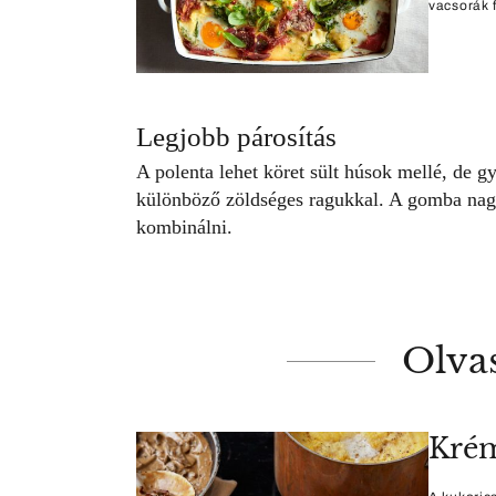
vacsorák 
Legjobb párosítás
A polenta lehet köret sült húsok mellé, de gy
különböző zöldséges ragukkal. A gomba nagy
kombinálni.
Olva
Krém