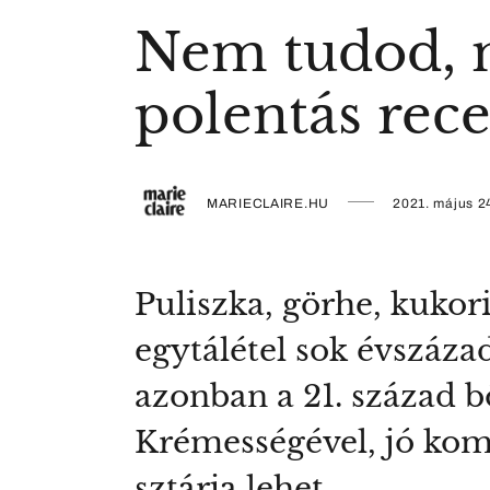
Nem tudod, m
polentás rece
MARIECLAIRE.HU
2021. május 2
Puliszka, görhe, kukor
egytálétel sok évszáza
azonban a 21. század 
Krémességével, jó kom
sztárja lehet.