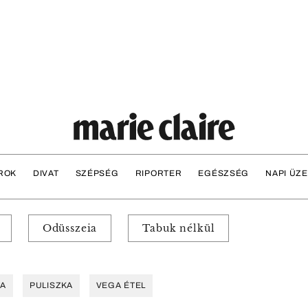
ROK
DIVAT
SZÉPSÉG
RIPORTER
EGÉSZSÉG
NAPI ÜZ
Odüsszeia
Tabuk nélkül
TA
PULISZKA
VEGA ÉTEL