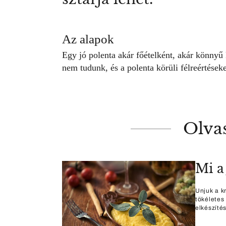
Az alapok
Egy jó polenta akár főételként, akár könnyű 
nem tudunk, és a polenta körüli félreértéseke
Olva
Mi a 
Unjuk a k
tökéletes
elkészíté