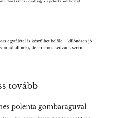
felturbózásához - csak egy kis polenta kell hozzá!
ors egytálétel is készülhet belőle – különösen jó
on jól áll neki, de érdemes kedvünk szerint
ss tovább
es polenta gombaraguval