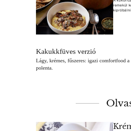
A kukoric
remekül k
kipróbáln
Kakukkfüves verzió
Lágy, krémes, fűszeres: igazi comfortfood
polenta.
Olva
Krém