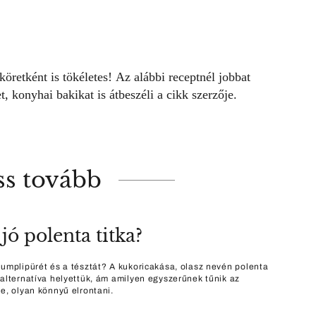
köretként is tökéletes! Az alábbi receptnél jobbat
t, konyhai bakikat is átbeszéli a cikk szerzője.
ss tovább
jó polenta titka?
rumplipürét és a tésztát? A kukoricakása, olasz nevén polenta
 alternatíva helyettük, ám amilyen egyszerűnek tűnik az
se, olyan könnyű elrontani.