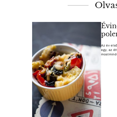
Olva
Évin
pole
Az év els
egy, az é
mostminde