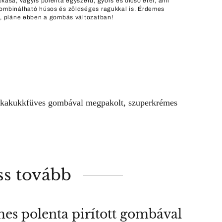
akása, vagyis polenta egyszerű, gyors és olcsó étel, ami
ombinálható húsos és zöldséges ragukkal is. Érdemes
i, pláne ebben a gombás változatban!
 a kakukkfüves gombával megpakolt, szuperkrémes
ss tovább
es polenta pirított gombával