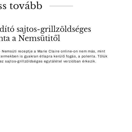
ss tovább
dító sajtos-grillzöldséges
nta a Nemsütitől
ő Nemsüti receptje a Marie Claire online-on nem más, mint
ttermekben is gyakran étlapra kerülő fogás, a polenta. Tőlük
z sajtos-grillzöldséges egytálétel verzióban érkezik.