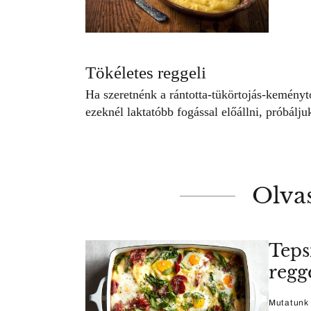
Tökéletes reggeli
Ha szeretnénk a rántotta-tükörtojás-kemény
ezeknél laktatóbb fogással előállni, próbáljuk
Olva
Teps
regg
Mutatunk 