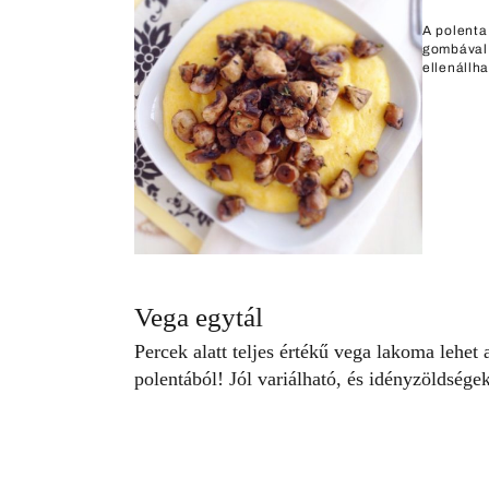
A polenta
gombával 
ellenállha
Vega egytál
Percek alatt teljes értékű vega lakoma lehet 
polentából! Jól variálható, és idényzöldsé