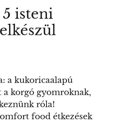
5 isteni
 elkészül
a: a kukoricaalapú
ot a korgó gyomroknak,
keznünk róla!
comfort food étkezések