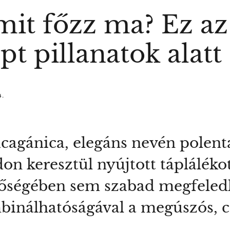
it főzz ma? Ez az 
pt pillanatok alatt
4.
icagánica, elegáns nevén polent
don keresztül nyújtott táplálék
bőségében sem szabad megfeled
binálhatóságával a megúszós, 