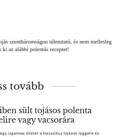
tojás szentháromságon túlmutató, és nem mellesleg
 ki az alábbi polentás receptet!
ss tovább
iben sült tojásos polenta
elire vagy vacsorára
egy izgalmas ötletet a klasszikus tojásos reggelik és