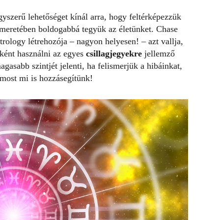
yszerű lehetőséget kínál arra, hogy feltérképezzük
smeretében boldogabbá tegyük az életünket. Chase
rology létrehozója – nagyon helyesen! – azt vallja,
ként használni az egyes
csillagjegyekre
jellemző
gasabb szintjét jelenti, ha felismerjük a hibáinkat,
most mi is hozzásegítünk!