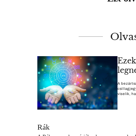
Olva
Ezek 
legn
A bezárts
csillagje
viselik, h
Rák