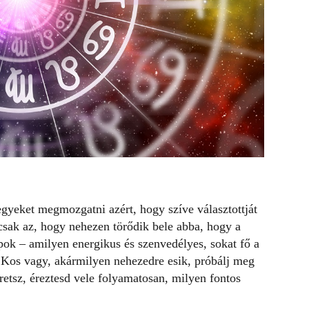
hegyeket megmozgatni azért, hogy szíve választottját
csak az, hogy nehezen törődik bele abba, hogy a
ok – amilyen energikus és szenvedélyes, sokat fő a
a Kos vagy, akármilyen nehezedre esik, próbálj meg
retsz, éreztesd vele folyamatosan, milyen fontos