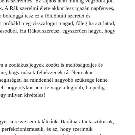
e is szerelmes. Ez sajnos nem mindig végződik jól,
k. A Rák szerelmi élete akkor lesz igazán napfényes,
m boldoggá tesz ez a földöntúli szeretet és
 próbáld meg visszafogni magad, főleg ha azt látod,
gásodból. Ha Rákot szeretsz, egyszerűen hagyd, hogy
 a zodiákus jegyek között is méltóságteljes és
leme, hogy mások felnézzenek rá.
Nem akar
 segítséget, ha mindennél nagyobb szüksége lenne
el, hogy olykor nem te vagy a legjobb, ha pedig
ogy milyen kivételes!
gyet keresve sem találnánk. Barátnak fantasztikusak,
 perfekcionizmusuk, és az, hogy szerintük