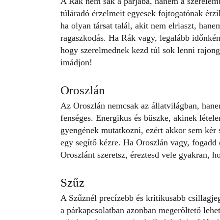
A Rák nem sak a párjába, hanem a szerelemb
túláradó érzelmeit egyesek fojtogatónak érzi
ha olyan társat talál, akit nem elriaszt, hane
ragaszkodás. Ha Rák vagy, legalább időnként
hogy szerelmednek kezd túl sok lenni rajon
imádjon!
Oroszlán
Az Oroszlán nemcsak az állatvilágban, hanem
fenséges. Energikus és büszke, akinek léte
gyengének mutatkozni
, ezért akkor sem kér
egy segítő kézre. Ha Oroszlán vagy, fogadd 
Oroszlánt szeretsz, éreztesd vele gyakran, h
Szűz
A Szűznél precízebb és kritikusabb csillagje
a párkapcsolatban azonban megerőltető lehet