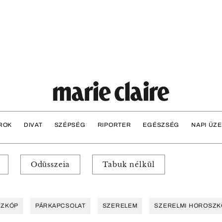
ROK
DIVAT
SZÉPSÉG
RIPORTER
EGÉSZSÉG
NAPI ÜZ
Odüsszeia
Tabuk nélkül
SZKÓP
PÁRKAPCSOLAT
SZERELEM
SZERELMI HOROSZK