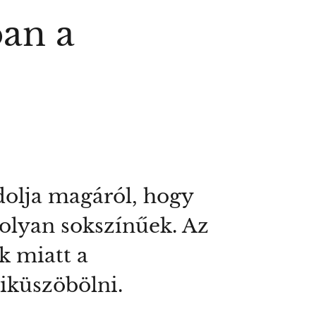
ban a
dolja magáról, hogy
 olyan sokszínűek. Az
k miatt a
iküszöbölni.