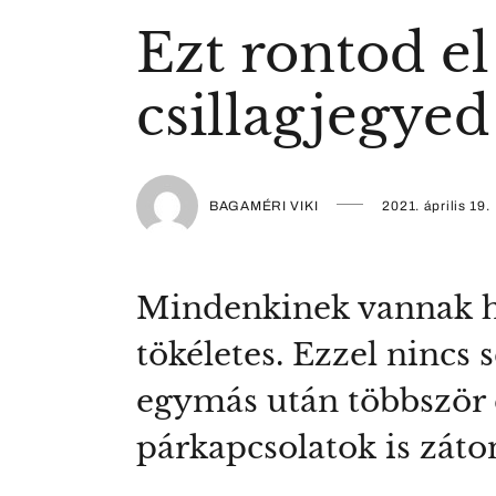
Ezt rontod e
csillagjegyed
BAGAMÉRI VIKI
2021. április 19.
Mindenkinek vannak hi
tökéletes. Ezzel nincs
egymás után többször e
párkapcsolatok is záto