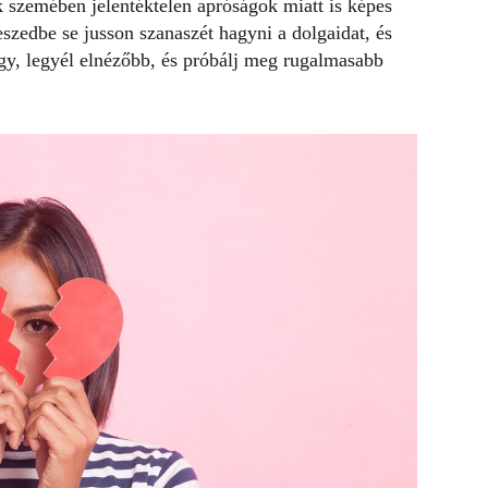
k szemében jelentéktelen apróságok miatt is képes
 eszedbe se jusson szanaszét hagyni a dolgaidat, és
gy, legyél elnézőbb, és próbálj meg rugalmasabb