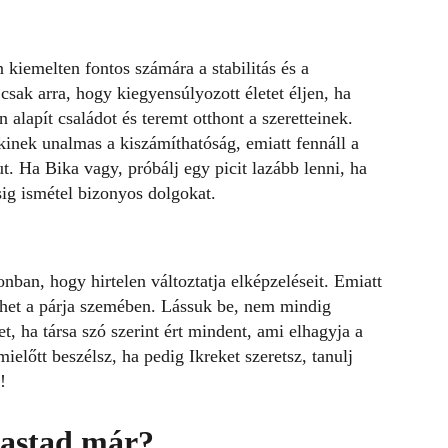
 kiemelten fontos számára a stabilitás és a
ak arra, hogy kiegyensúlyozott életet éljen, ha
n alapít családot és teremt otthont a szeretteinek.
kinek unalmas a kiszámíthatóság, emiatt fennáll a
t. Ha Bika vagy, próbálj egy picit lazább lenni, ha
sig ismétel bizonyos dolgokat.
nban, hogy hirtelen változtatja elképzeléseit. Emiatt
het a párja szemében. Lássuk be, nem mindig
t, ha társa szó szerint ért mindent, ami elhagyja a
ielőtt beszélsz, ha pedig Ikreket szeretsz, tanulj
!
vastad már?