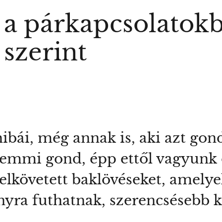
l a párkapcsolatok
 szerint
bái, még annak is, aki azt gon
 semmi gond, épp ettől vagyunk
lkövetett baklövéseket, amelye
nyra futhatnak, szerencsésebb k