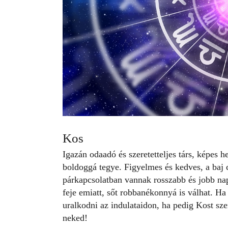
Kos
Igazán odaadó és szeretetteljes társ, képes 
boldoggá tegye. Figyelmes és kedves, a baj 
párkapcsolatban vannak rosszabb és jobb nap
feje emiatt, sőt robbanékonnyá is válhat. H
uralkodni az indulataidon, ha pedig Kost sze
neked!