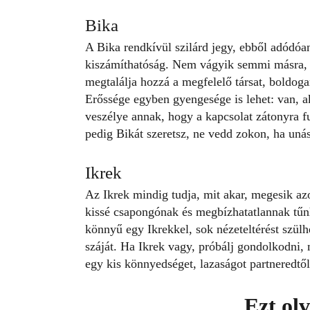
Bika
A Bika rendkívül szilárd jegy, ebből adódóan
kiszámíthatóság. Nem vágyik semmi másra, cs
megtalálja hozzá a
megfelelő társat
, boldoga
Erőssége egyben gyengesége is lehet: van, a
veszélye annak, hogy a kapcsolat zátonyra fu
pedig Bikát szeretsz, ne vedd zokon, ha uná
Ikrek
Az Ikrek mindig tudja, mit akar, megesik azo
kissé csapongónak és megbízhatatlannak tűn
könnyű egy Ikrekkel, sok nézeteltérést szülhe
száját. Ha Ikrek vagy, próbálj gondolkodni, m
egy kis könnyedséget, lazaságot partneredtől
Ezt ol