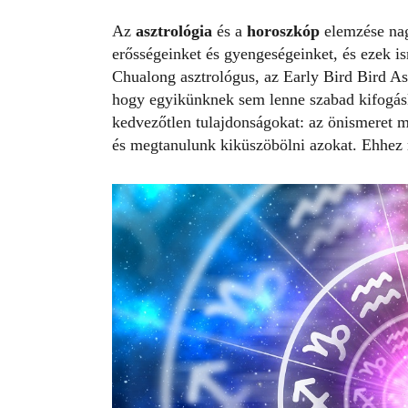
Az
asztrológia
és a
horoszkóp
elemzése nag
erősségeinket és gyengeségeinket, és ezek i
Chualong asztrológus, az Early Bird Bird Ast
hogy egyikünknek sem lenne szabad kifogás
kedvezőtlen tulajdonságokat: az önismeret ma
és megtanulunk kiküszöbölni azokat. Ehhez 