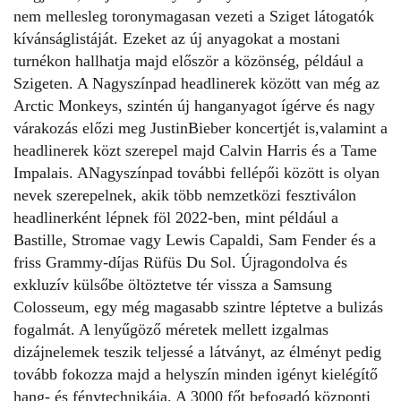
nem mellesleg toronymagasan vezeti a Sziget látogatók
kívánságlistáját. Ezeket az új anyagokat a mostani
turnékon hallhatja majd először a közönség, például a
Szigeten. A Nagyszínpad headlinerek között van még az
Arctic Monkeys, szintén új hanganyagot ígérve és nagy
várakozás előzi meg
JustinBieber
koncertjét is,valamint a
headlinerek közt szerepel majd Calvin Harris és a Tame
Impalais. ANagyszínpad további fellépői között is olyan
nevek szerepelnek, akik több nemzetközi fesztiválon
headlinerként lépnek föl 2022-ben, mint például a
Bastille, Stromae vagy Lewis Capaldi, Sam Fender és a
friss Grammy-díjas Rüfüs Du Sol. Újragondolva és
exkluzív külsőbe öltöztetve tér vissza a Samsung
Colosseum, egy még magasabb szintre léptetve a bulizás
fogalmát. A lenyűgöző méretek mellett izgalmas
dizájnelemek teszik teljessé a látványt, az élményt pedig
tovább fokozza majd a helyszín minden igényt kielégítő
hang- és fénytechnikája. A 3000 főt befogadó központi