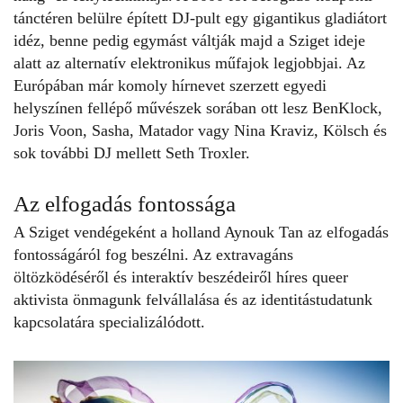
tánctéren belülre épített DJ-pult egy gigantikus gladiátort
idéz, benne pedig egymást váltják majd a Sziget ideje
alatt az alternatív elektronikus műfajok legjobbjai. Az
Európában már komoly hírnevet szerzett egyedi
helyszínen fellépő művészek sorában ott lesz BenKlock,
Joris Voon, Sasha, Matador vagy Nina Kraviz, Kölsch és
sok további DJ mellett Seth Troxler.
Az elfogadás fontossága
A Sziget vendégeként a holland Aynouk Tan az elfogadás
fontosságáról fog beszélni. Az extravagáns
öltözködéséről és interaktív beszédeiről híres
queer
aktivista
önmagunk felvállalása és az identitástudatunk
kapcsolatára specializálódott.