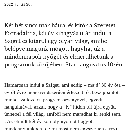
2022. július 30.
Két hét sincs már hátra, és kitör a Szeretet
Forradalma, két év kihagyás után indul a
Sziget és kitárul egy olyan világ, amibe
belépve magunk mögött hagyhatjuk a
mindennapok nyűgét és elmerülhetünk a
programok sűrűjében. Start augusztus 10-én.
Hamarosan indul a
Sziget
, ami eddig – majd’ 30 év óta –
évről-évre menetrendszerűen érkezett, és beszippantott
minket változatos program-örvényével, egyedi
hangulatával, azzal, hogy a “K” hídon túl újra együtt
ünnepel a fél világ, amiből nem maradhat ki senki sem.
„Az elmúlt két év komoly nyomot hagyott
mindannyiunkban, de mi most nem egyszerűen a régi