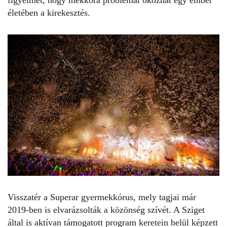
figyelmet, hogy mekkora problémát okozhat egy ember
életében a kirekesztés.
Visszatér a Superar gyermekkórus, mely tagjai már
2019-ben is elvarázsolták a közönség szívét. A Sziget
által is aktívan támogatott program keretein belül képzett