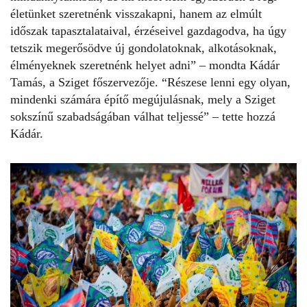
életünket szeretnénk visszakapni, hanem az elmúlt
időszak tapasztalataival, érzéseivel gazdagodva, ha úgy
tetszik megerősödve új gondolatoknak, alkotásoknak,
élményeknek szeretnénk helyet adni” – mondta Kádár
Tamás, a Sziget főszervezője. “Részese lenni egy olyan,
mindenki számára építő megújulásnak, mely a Sziget
sokszínű szabadságában válhat teljessé” – tette hozzá
Kádár.