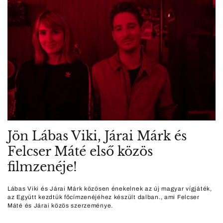
Jön Lábas Viki, Járai Márk és
Felcser Máté első közös
filmzenéje!
Lábas Viki és Járai Márk közösen énekelnek az új magyar vígjáték,
az Együtt kezdtük főcímzenéjéhez készült dalban., ami Felcser
Máté és Járai közös szerzeménye.