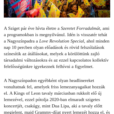
A Sziget pár éve hívta életre a
Szeretet Forradalmát
, ami
a programokban is megnyilvánul. Idén is visszatér tehát
a Nagyszínpadra a
Love Revolution Special
, ahol minden
nap 10 percben olyan előadások és rövid felszólalások
színesítik az átállásokat, melyek a körülöttünk zajló
társadalmi változásokra és az ezzel kapcsolatos kollektív
felelősségünkre igyekeznek felhívni a figyelmet.
A Nagyszínpadon egyébként olyan headlinereket
vonultatnak fel, amelyek friss lemezanyagaikat hozzák
el. A Kings of Leon tavaly márciusban rukkolt elő új
lemezével, ezzel pótolja 2020-ban elmaradt szigetes
koncertjét, csakúgy, mint
Dua Lipa
, aki a tavaly előtt
megjelent, majd Grammy-díjat nyert lemezét hozza el, és