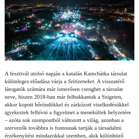
A fesztivál utolsó napján a katalán Kamchàtka társulat
különleges előadása várja a
Szitizeneket
. A visszatérő
látogatók számára már ismerősen csenghet a társulat
neve, hiszen 2018-ban már felbukkantak a Szigeten,
akkor kopott bőröndökkel és zárkózott viselkedésükkel
igyekeztek felhívni a figyelmet a menekültek helyzetére
– azóta sok szempontból változott a világ, azonban a
szervezők továbbra is fontosnak tartják a társadalmi
érzékenyítést mindazokkal szemben, akik különböző