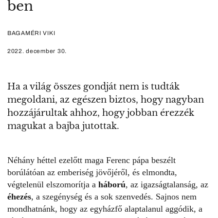
ben
BAGAMÉRI VIKI
2022. december 30.
Ha a világ összes gondját nem is tudták
megoldani, az egészen biztos, hogy nagyban
hozzájárultak ahhoz, hogy jobban érezzék
magukat a bajba jutottak.
Néhány héttel ezelőtt maga
Ferenc pápa beszélt
borúlátóan az emberiség jövőjéről
, és elmondta,
végtelenül elszomorítja a
háború
, az igazságtalanság, az
éhezés
, a szegénység és a sok szenvedés. Sajnos nem
mondhatnánk, hogy az egyházfő alaptalanul aggódik, a