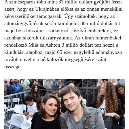
A színészpáros több mint 37 millió dollárt gyűjtött össze
azért, hogy az Ukrajnában élőket és az onnan menekülni
kényszerülőket támogassák. Úgy számolták, hogy az
adománygyűjtésük során körülbelül 30 millió dollár fut
majd be a hozzájuk csatlakozó, jószívű emberektől, ezt
azonban sikerült túlszárnyalniuk. Az
ukrán felmenőkkel
rendelkező Mila
és Ashton 3 millió dollárt tett hozzá a
kiindulási alaphoz, majd 65 ezer nagylelkű adományozó
tovább növelte a nélkülözők megsegítésére szánt
összeget.