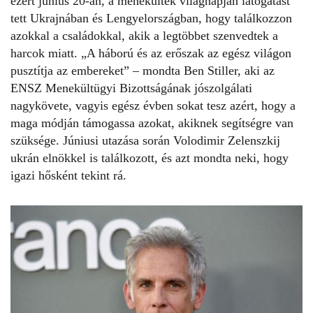
ezért június 20-án, a menekültek világnapján látogatást
tett Ukrajnában és Lengyelországban, hogy találkozzon
azokkal a családokkal, akik a legtöbbet szenvedtek a
harcok miatt. „A háború és az erőszak az egész világon
pusztítja az embereket” – mondta Ben Stiller, aki az
ENSZ Menekültügyi Bizottságának jószolgálati
nagykövete, vagyis egész évben sokat tesz azért, hogy a
maga módján támogassa azokat, akiknek segítségre van
szüksége. Júniusi utazása során Volodimir Zelenszkij
ukrán elnökkel is találkozott, és azt mondta neki, hogy
igazi hősként tekint rá.