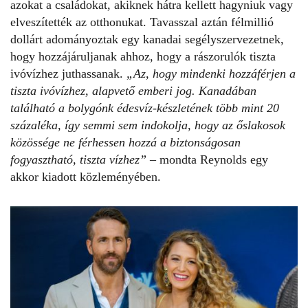
azokat a családokat, akiknek hátra kellett hagyniuk vagy
elveszítették az otthonukat. Tavasszal aztán félmillió
dollárt adományoztak egy kanadai segélyszervezetnek,
hogy hozzájáruljanak ahhoz, hogy a rászorulók tiszta
ivóvízhez juthassanak.
„Az, hogy mindenki hozzáférjen a
tiszta ivóvízhez, alapvető emberi jog. Kanadában
található a bolygónk édesvíz-készletének több mint 20
százaléka, így semmi sem indokolja, hogy az őslakosok
közössége ne férhessen hozzá a biztonságosan
fogyasztható, tiszta vízhez”
– mondta Reynolds egy
akkor kiadott közleményében.