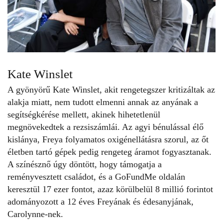
Kate Winslet
A gyönyörű
Kate Winslet, akit rengetegszer kritizáltak az
alakja miatt
, nem tudott elmenni annak az anyának a
segítségkérése mellett, akinek hihetetlenül
megnövekedtek a rezsiszámlái. Az agyi bénulással élő
kislánya, Freya folyamatos oxigénellátásra szorul, az őt
életben tartó gépek pedig rengeteg áramot fogyasztanak.
A színésznő úgy döntött, hogy támogatja a
reményvesztett családot, és a GoFundMe oldalán
keresztül 17 ezer fontot, azaz körülbelül 8 millió forintot
adományozott a 12 éves Freyának és édesanyjának,
Carolynne-nek.