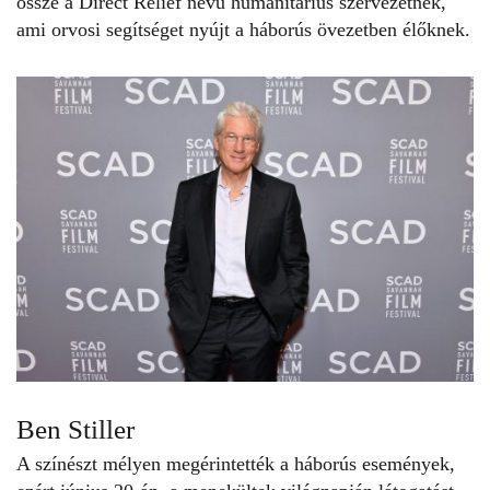
össze a Direct Relief nevű humanitárius szervezetnek,
ami orvosi segítséget nyújt a háborús övezetben élőknek.
Ben Stiller
A színészt mélyen megérintették a háborús események,