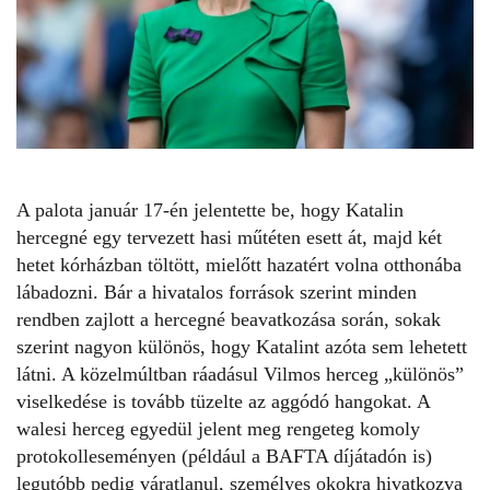
A palota január 17-én jelentette be, hogy
Katalin
hercegné
egy tervezett hasi műtéten esett át, majd két
hetet kórházban töltött, mielőtt hazatért volna otthonába
lábadozni. Bár a hivatalos források szerint minden
rendben zajlott a hercegné beavatkozása során, sokak
szerint nagyon különös, hogy Katalint azóta sem lehetett
látni. A közelmúltban ráadásul Vilmos herceg „különös”
viselkedése is tovább tüzelte az aggódó hangokat. A
walesi herceg egyedül jelent meg rengeteg komoly
protokolleseményen (például a BAFTA díjátadón is)
legutóbb pedig váratlanul, személyes okokra hivatkozva