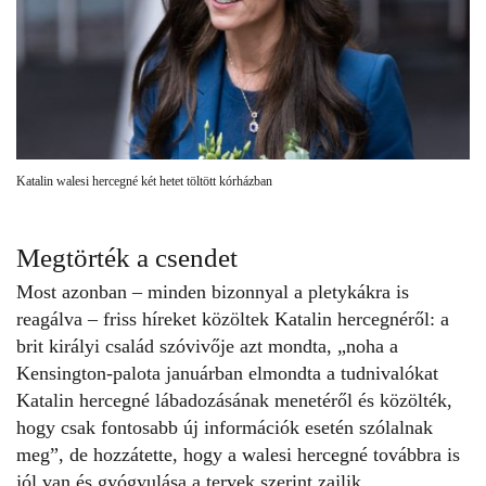
Katalin walesi hercegné két hetet töltött kórházban
Megtörték a csendet
Most azonban – minden bizonnyal a pletykákra is
reagálva – friss híreket közöltek
Katalin hercegnéről
: a
brit királyi család szóvivője azt mondta, „noha a
Kensington-palota januárban elmondta a tudnivalókat
Katalin hercegné
lábadozásának menetéről és közölték,
hogy csak fontosabb új információk esetén szólalnak
meg”, de hozzátette, hogy a walesi hercegné továbbra is
jól van és gyógyulása a tervek szerint zajlik.