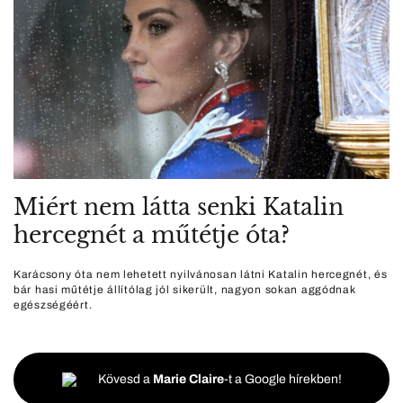
Miért nem látta senki Katalin
hercegnét a műtétje óta?
Karácsony óta nem lehetett nyilvánosan látni Katalin hercegnét, és
bár hasi műtétje állítólag jól sikerült, nagyon sokan aggódnak
egészségéért.
Kövesd a
Marie Claire
-t a Google hírekben!