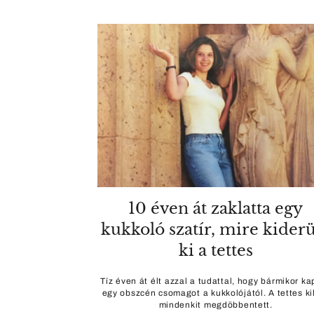
10 éven át zaklatta egy
kukkoló szatír, mire kiderü
ki a tettes
Tíz éven át élt azzal a tudattal, hogy bármikor ka
egy obszcén csomagot a kukkolójától. A tettes ki
mindenkit megdöbbentett.