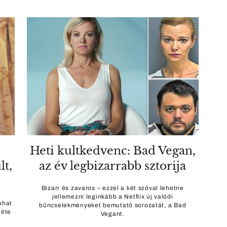
Heti kultkedvenc: Bad Vegan,
lt,
az év legbizarrabb sztorija
Bizarr és zavaros – ezzel a két szóval lehetne
jellemezni leginkább a Netflix új valódi
phat
bűncselekményeket bemutató sorozatát, a Bad
léte
Vegant.