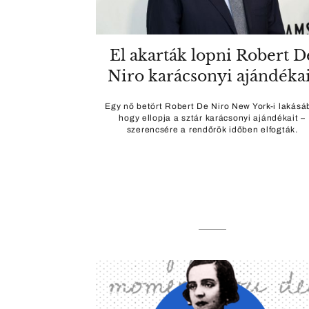
El akarták lopni Robert D
Niro karácsonyi ajándékai
Egy nő betört Robert De Niro New York-i lakásá
hogy ellopja a sztár karácsonyi ajándékait –
szerencsére a rendőrök időben elfogták.