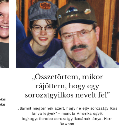
„Összetörtem, mikor
rájöttem, hogy egy
sorozatgyilkos nevelt fel”
ekei
őke
„Bármit megtennék azért, hogy ne egy sorozatgyilkos
lánya legyek” – mondta Amerika egyik
legkegyetlenebb sorozatgyilkosának lánya, Kerri
Rawson.