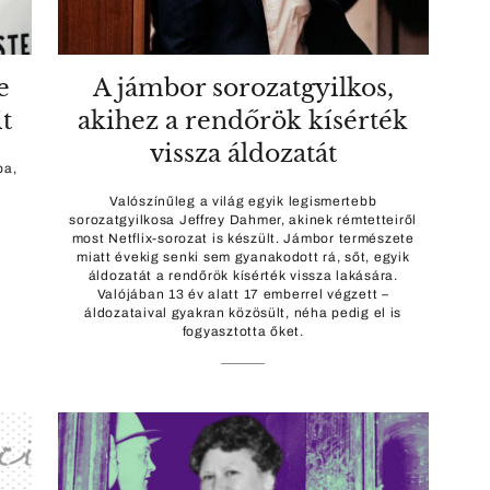
e
A jámbor sorozatgyilkos,
t
akihez a rendőrök kísérték
vissza áldozatát
ba,
Valószínűleg a világ egyik legismertebb
sorozatgyilkosa Jeffrey Dahmer, akinek rémtetteiről
most Netflix-sorozat is készült. Jámbor természete
miatt évekig senki sem gyanakodott rá, sőt, egyik
áldozatát a rendőrök kísérték vissza lakására.
Valójában 13 év alatt 17 emberrel végzett –
áldozataival gyakran közösült, néha pedig el is
fogyasztotta őket.