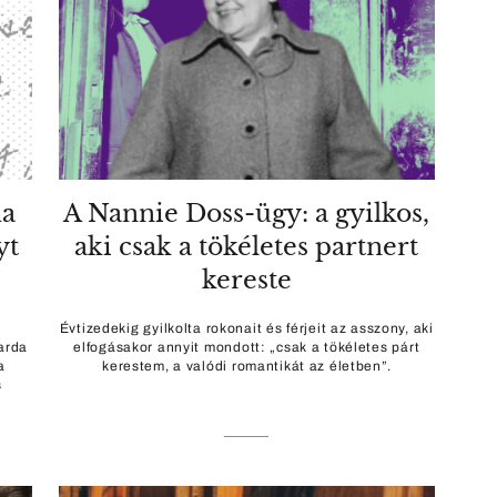
da
A Nannie Doss-ügy: a gyilkos,
yt
aki csak a tökéletes partnert
kereste
ó
Évtizedekig gyilkolta rokonait és férjeit az asszony, aki
arda
elfogásakor annyit mondott: „csak a tökéletes párt
a
kerestem, a valódi romantikát az életben”.
s