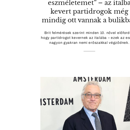
eszméletemet” – az italb
kevert partidrogok még
mindig ott vannak a bulik
Brit felmérések szerint minden 10. nővel előford
hogy partidrogot kevernek az italába – ezek az e
nagyon gyakran nemi erőszakkal végződnek.