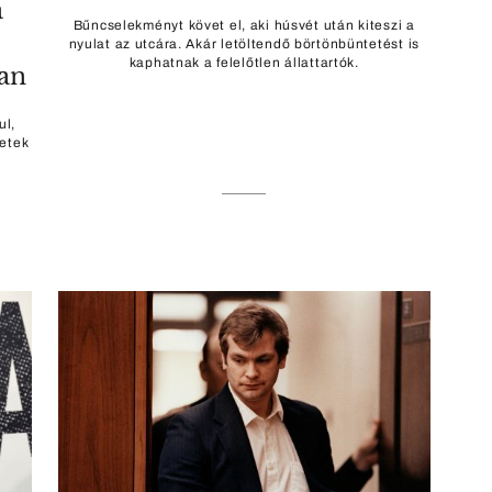
a
Bűncselekményt követ el, aki húsvét után kiteszi a
nyulat az utcára. Akár letöltendő börtönbüntetést is
kaphatnak a felelőtlen állattartók.
ban
ul,
setek