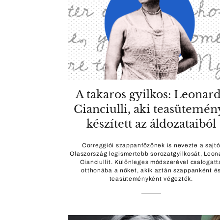
A takaros gyilkos: Leonar
Cianciulli, aki teasütemén
készített az áldozataiból
Correggiói szappanfőzőnek is nevezte a sajt
Olaszország legismertebb sorozatgyilkosát, Leon
Cianciullit. Különleges módszerével csalogatt
otthonába a nőket, akik aztán szappanként é
teasüteményként végezték.