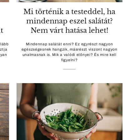
Mi történik a testeddel, ha
mindennap eszel salátát?
t
Nem várt hatása lehet!
alább
Mindennap salátát enni? Ez egyrészt nagyon
ztja
egészségesnek hangzik, másrészt viszont nagyon
lyan
unalmasnak is. Mik a valódi előnyei? És mire kell
figyelni?