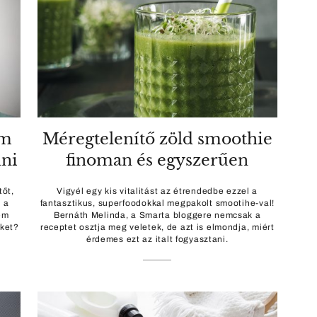
em
Méregtelenítő zöld smoothie
nni
finoman és egyszerűen
tőt,
Vigyél egy kis vitalitást az étrendedbe ezzel a
i a
fantasztikus, superfoodokkal megpakolt smootihe-val!
em
Bernáth Melinda, a Smarta bloggere nemcsak a
eket?
receptet osztja meg veletek, de azt is elmondja, miért
érdemes ezt az italt fogyasztani.