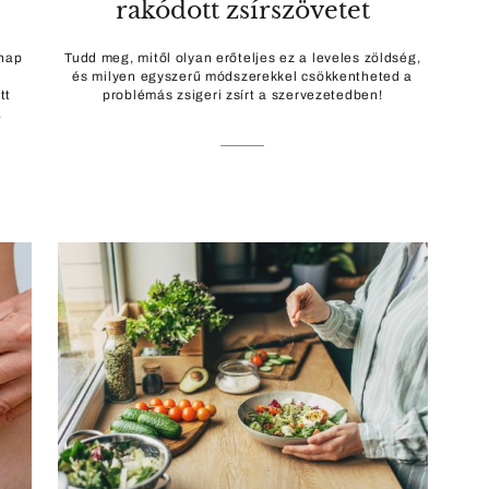
rakódott zsírszövetet
nnap
Tudd meg, mitől olyan erőteljes ez a leveles zöldség,
e
és milyen egyszerű módszerekkel csökkentheted a
tt
problémás zsigeri zsírt a szervezetedben!
.