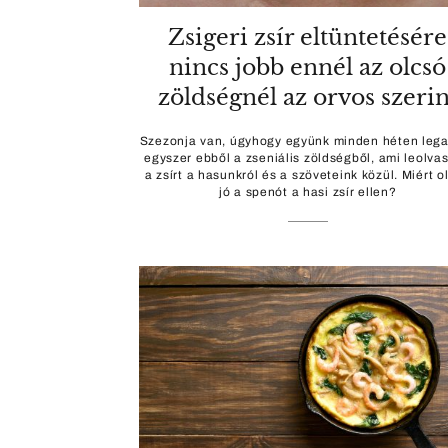
Zsigeri zsír eltüntetésére
nincs jobb ennél az olcsó
zöldségnél az orvos szerin
Szezonja van, úgyhogy együnk minden héten leg
egyszer ebből a zseniális zöldségből, ami leolvas
a zsírt a hasunkról és a szöveteink közül. Miért o
jó a spenót a hasi zsír ellen?