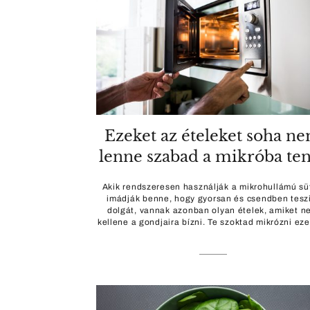
Ezeket az ételeket soha n
lenne szabad a mikróba te
Akik rendszeresen használják a mikrohullámú sü
imádják benne, hogy gyorsan és csendben tesz
dolgát, vannak azonban olyan ételek, amiket n
kellene a gondjaira bízni. Te szoktad mikrózni ez