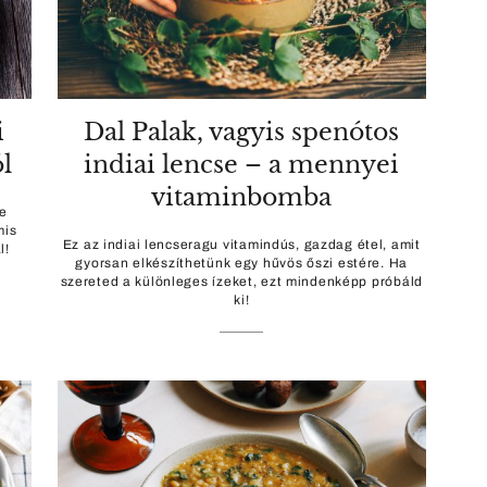
i
Dal Palak, vagyis spenótos
ól
indiai lencse – a mennyei
vitaminbomba
e
mis
Ez az indiai lencseragu vitamindús, gazdag étel, amit
l!
gyorsan elkészíthetünk egy hűvös őszi estére. Ha
szereted a különleges ízeket, ezt mindenképp próbáld
ki!