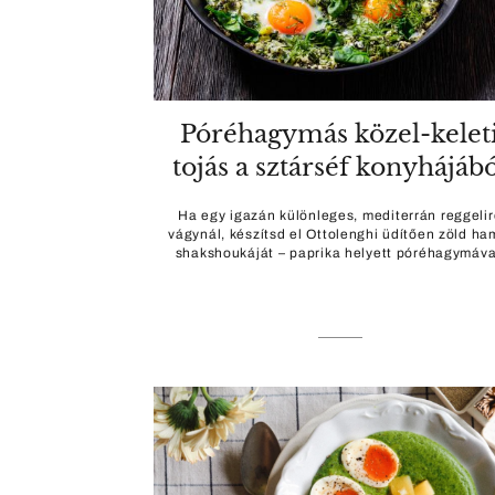
Póréhagymás közel-kelet
tojás a sztárséf konyhájáb
Ha egy igazán különleges, mediterrán reggelir
vágynál, készítsd el Ottolenghi üdítően zöld ha
shakshoukáját – paprika helyett póréhagymáva