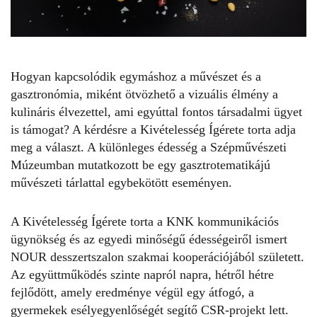
Hogyan kapcsolódik egymáshoz a művészet és a
gasztronómia, miként ötvözhető a vizuális élmény a
kulináris élvezettel, ami egyúttal fontos társadalmi ügyet
is támogat? A kérdésre a Kivételesség Ígérete
torta
adja
meg a választ. A különleges édesség a Szépművészeti
Múzeumban mutatkozott be egy gasztrotematikájú
művészeti tárlattal egybekötött eseményen.
A Kivételesség Ígérete
torta
a KNK kommunikációs
ügynökség és az egyedi minőségű édességeiről ismert
NOUR desszertszalon szakmai kooperációjából született.
Az együttműködés szinte napról napra, hétről hétre
fejlődött, amely eredménye végül egy átfogó, a
gyermekek esélyegyenlőségét segítő CSR-projekt lett.