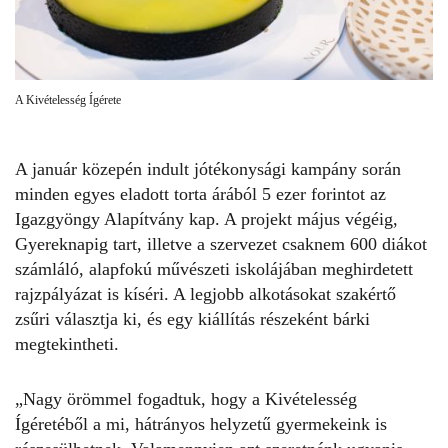
A Kivételesség Ígérete
A január közepén indult jótékonysági kampány során
minden egyes eladott
torta
árából 5 ezer forintot az
Igazgyöngy Alapítvány
kap. A projekt május végéig,
Gyereknapig tart, illetve a szervezet csaknem 600 diákot
számláló, alapfokú művészeti iskolájában meghirdetett
rajzpályázat is kíséri. A legjobb alkotásokat szakértő
zsűri választja ki, és egy kiállítás részeként bárki
megtekintheti.
„Nagy örömmel fogadtuk, hogy a Kivételesség
Ígéretéből a mi, hátrányos helyzetű gyermekeink is