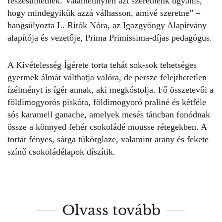
részesülhetnek. Valamennyien azt szeretnénk ugyanis,
hogy mindegyikük azzá válhasson, amivé szeretne” –
hangsúlyozta L. Ritók Nóra, az Igazgyöngy Alapítvány
alapítója és vezetője, Prima Primissima-díjas pedagógus.
A Kivételesség Ígérete
torta
tehát sok-sok tehetséges
gyermek álmát válthatja valóra, de persze felejthetetlen
ízélményt is ígér annak, aki megkóstolja. Fő összetevői a
földimogyorós piskóta, földimogyoró praliné és kétféle
sós karamell ganache, amelyek mesés táncban fonódnak
össze a könnyed fehér csokoládé mousse rétegekben. A
tortát
fényes, sárga tükörglaze, valamint arany és fekete
színű csokoládélapok díszítik.
Olvass tovább