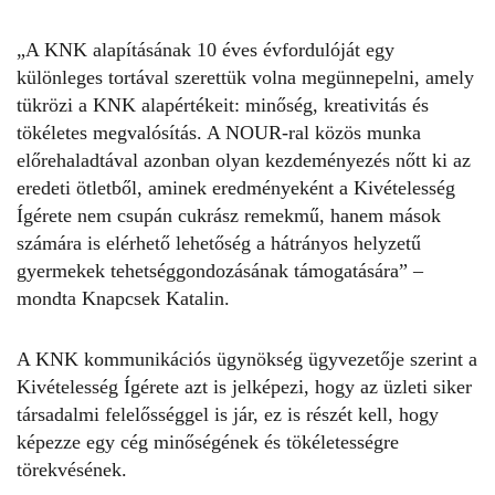
„A KNK alapításának 10 éves évfordulóját egy
különleges
tortával
szerettük volna megünnepelni, amely
tükrözi a KNK alapértékeit: minőség, kreativitás és
tökéletes megvalósítás. A NOUR-ral közös munka
előrehaladtával azonban olyan kezdeményezés nőtt ki az
eredeti ötletből, aminek eredményeként a Kivételesség
Ígérete nem csupán cukrász remekmű, hanem mások
számára is elérhető lehetőség a hátrányos helyzetű
gyermekek tehetséggondozásának támogatására” –
mondta Knapcsek Katalin.
A KNK kommunikációs ügynökség ügyvezetője szerint a
Kivételesség Ígérete azt is jelképezi, hogy az üzleti siker
társadalmi felelősséggel is jár, ez is részét kell, hogy
képezze egy cég minőségének és tökéletességre
törekvésének.