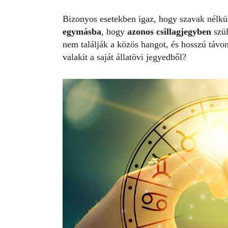
Bizonyos esetekben igaz, hogy szavak nélkül
egymásba
, hogy
azonos csillagjegyben
szül
nem találják a közös hangot, és hosszú távo
valakit a saját állatövi jegyedből?