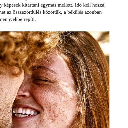
y képesek kitartani egymás mellett. Idő kell hozzá,
ehet az összezördülés közöttük, a békülés azonban
mennyekbe repíti.