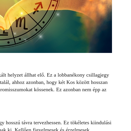
lt helyzet állhat elő. Ez a lobbanékony csillagjegy
talál, ahhoz azonban, hogy két Kos között hosszan
mpromisszumokat kössenek. Ez azonban nem épp az
gy hosszú távra tervezhessen. Ez tökéletes kiindulási
nak ki. Kellően figyelmesek és érzelmesek,