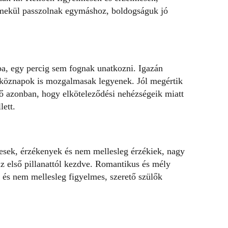
emekül passzolnak egymáshoz, boldogságuk jó
ba, egy percig sem fognak unatkozni. Igazán
tköznapok is mozgalmasak legyenek. Jól megértik
lő azonban, hogy elköteleződési nehézségeik miatt
ett.
mesek, érzékenyek és nem mellesleg érzékiek, nagy
z első pillanattól kezdve. Romantikus és mély
k és nem mellesleg figyelmes, szerető szülők