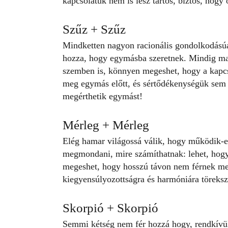
kapcsolatuk nem is lesz tartós, biztos, hog
Szűz + Szűz
Mindketten nagyon racionális gondolkodásúak
hozza, hogy egymásba szeretnek. Mindig ma
szemben is, könnyen megeshet, hogy a kapcso
meg egymás előtt
, és sértődékenységük sem 
megérthetik egymást!
Mérleg + Mérleg
Elég hamar világossá válik, hogy működik-e
megmondani, mire számíthatnak: lehet, hogy
megeshet, hogy hosszú távon nem férnek me
kiegyensúlyozottságra és harmóniára töreksze
Skorpió + Skorpió
Semmi kétség nem fér hozzá hogy, rendkívül 