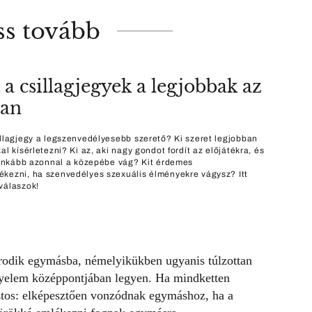
ss tovább
 a csillagjegyek a legjobbak az
ban
illagjegy a legszenvedélyesebb szerető? Ki szeret legjobban
al kísérletezni? Ki az, aki nagy gondot fordít az előjátékra, és
i inkább azonnal a közepébe vág? Kit érdemes
kezni, ha szenvedélyes szexuális élményekre vágysz? Itt
válaszok!
arodik egymásba, némelyikükben ugyanis túlzottan
figyelem középpontjában legyen. Ha mindketten
iztos: elképesztően vonzódnak egymáshoz, ha a