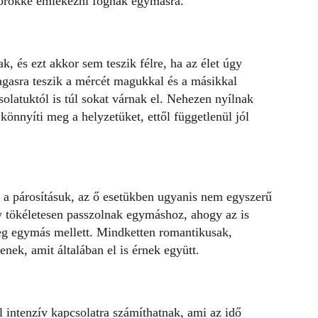
y örökké emlékezni fognak egymásra.
, és ezt akkor sem teszik félre, ha az élet úgy
gasra teszik a mércét magukkal és a másikkal
latuktól is túl sokat várnak el.
Nehezen nyílnak
könnyíti meg a helyzetüket, ettől függetlenül jól
 a párosításuk, az ő esetükben ugyanis nem egyszerű
 tökéletesen passzolnak egymáshoz, ahogy az is
g egymás mellett. Mindketten romantikusak,
nek, amit általában el is érnek együtt.
intenzív kapcsolatra számíthatnak, ami az idő