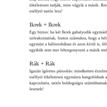
tökéletesen tudják, mire vágyik a másik. R
eséllyel tartós lesz!
Ikrek + Ikrek
Egy biztos: ha két Ikrek gabalyodik egymás
szórakoztatóak, fontos számukra, hogy a hé
egymást a hálószobában és azon kívül is, fé
egyikük sem mer lehorgonyozni a másik mell
Rák + Rák
Igazán ígéretes párosítás: mindketten érzel
eséllyel tökéletesen egymásra hangolódnak a
kapcsolatra, tartós boldogságra számíthatna
lesznek!