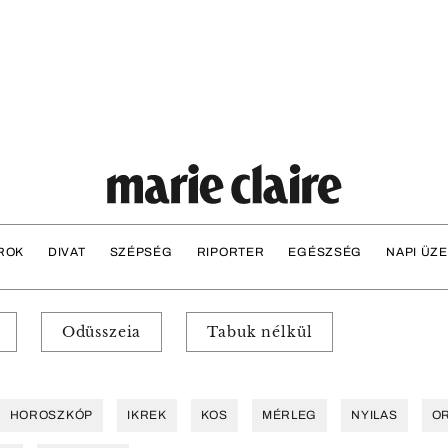
ROK
DIVAT
SZÉPSÉG
RIPORTER
EGÉSZSÉG
NAPI ÜZ
Odüsszeia
Tabuk nélkül
HOROSZKÓP
IKREK
KOS
MÉRLEG
NYILAS
O