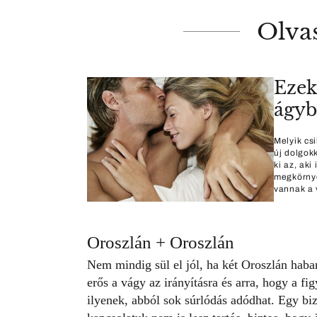
Olva
Ezek
ágy
Melyik cs
új dolgokk
ki az, ak
megkörnyé
vannak a 
Oroszlán + Oroszlán
Nem mindig sül el jól, ha két Oroszlán hab
erős a vágy az irányításra és arra, hogy a 
ilyenek, abból sok súrlódás adódhat. Egy b