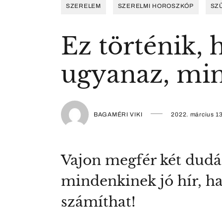
SZERELEM
SZERELMI HOROSZKÓP
SZ
Ez történik, 
ugyanaz, mint
BAGAMÉRI VIKI
2022. március 13
Vajon megfér két dudá
mindenkinek jó hír, ha 
számíthat!