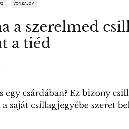
ŰZ
VONZALOM
ha a szerelmed csi
 a tiéd
.
s egy csárdában? Ez bizony csil
a saját csillagjegyébe szeret be