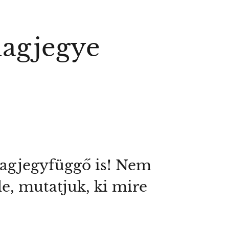
llagjegye
lagjegyfüggő is! Nem
le, mutatjuk, ki mire