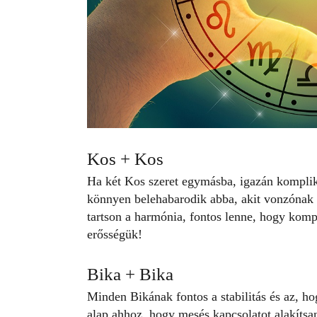
Kos + Kos
Ha két Kos szeret egymásba, igazán kompliká
könnyen belehabarodik abba, akit vonzónak 
tartson a harmónia, fontos lenne, hogy ko
erősségük!
Bika + Bika
Minden Bikának fontos a stabilitás és az, ho
alap ahhoz, hogy mesés kapcsolatot alakítsa