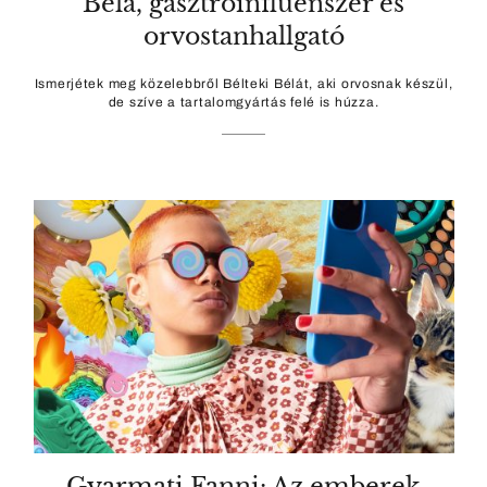
Béla, gasztroinfluenszer és
orvostanhallgató
Ismerjétek meg közelebbről Bélteki Bélát, aki orvosnak készül,
de szíve a tartalomgyártás felé is húzza.
Gyarmati Fanni: Az emberek