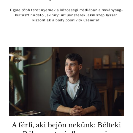
Egyre több teret nyernek a közösségi médiában a soványság-
kultuszt hirdető „skinny” influenszerek, akik szép lassan
kiszorítják a body positivity üzenetét.
A férfi, aki bejön nekünk: Bélteki