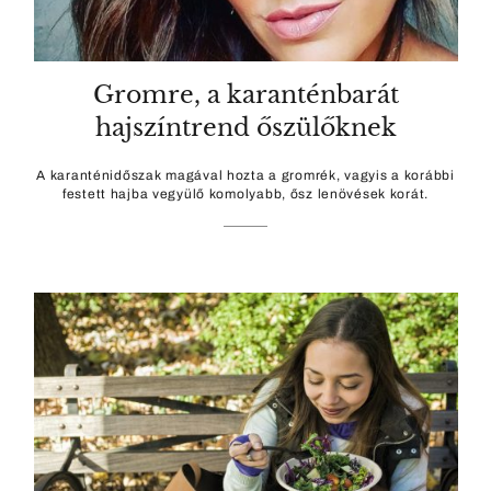
Gromre, a karanténbarát
hajszíntrend őszülőknek
A karanténidőszak magával hozta a gromrék, vagyis a korábbi
festett hajba vegyülő komolyabb, ősz lenövések korát.