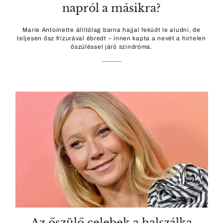
napról a másikra?
Marie Antoinette állítólag barna hajjal feküdt le aludni, de
teljesen ősz frizurával ébredt – innen kapta a nevét a hirtelen
őszüléssel járó szindróma.
Az őszülő celebek a halszálka