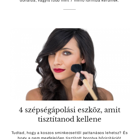
dollárba, vagyis több mint 7 millió forintba kerülnek.
4 szépségápolási eszköz, amit
tisztítanod kellene
Tudtad, hogy a koszos sminkecsettől pattanásos lehetsz? És
hogy a nem megfelelően tisztított borotva bőrirritációt