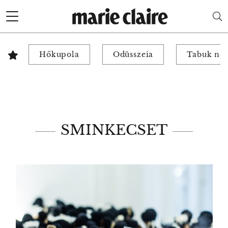
Hőkupola
Odüsszeia
Tabuk nél
SMINKECSET