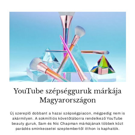
YouTube szépségguruk márkája
Magyarországon
Új szereplő dobbant a hazai szépségpiacon, mégpedig nem is
akármilyen. A sokmilliós követőtáborra rendelkező YouTube
beauty guruk, Sam és Nic Chapman márkájának többek közt
parádés sminkecsetei szeptembertől itthon is kaphatók.