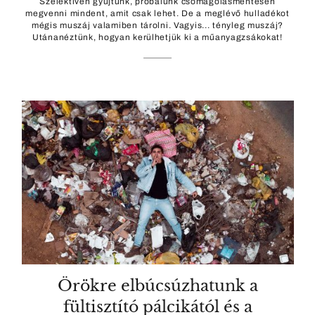
Szelektíven gyűjtünk, próbálunk csomagolásmentesen
megvenni mindent, amit csak lehet. De a meglévő hulladékot
mégis muszáj valamiben tárolni. Vagyis... tényleg muszáj?
Utánanéztünk, hogyan kerülhetjük ki a műanyagzsákokat!
Örökre elbúcsúzhatunk a
fültisztító pálcikától és a