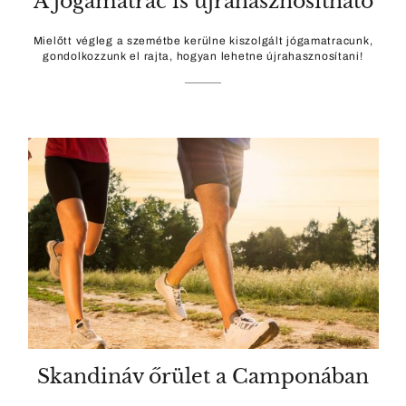
A jógamatrac is újrahasznosítható
Mielőtt végleg a szemétbe kerülne kiszolgált jógamatracunk,
gondolkozzunk el rajta, hogyan lehetne újrahasznosítani!
Skandináv őrület a Camponában