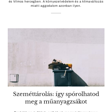
és Vilmos hercegben. A környezetvédelem és a klímaváltozás
miatti aggodalom azonban ilyen.
Szeméttárolás: így spórolhatod
meg a műanyagzsákot