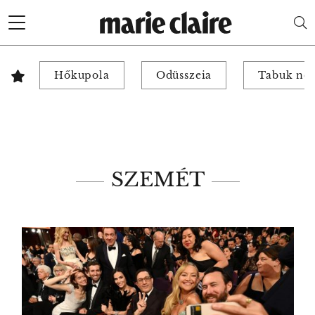
Hőkupola
Odüsszeia
Tabuk nél
SZEMÉT