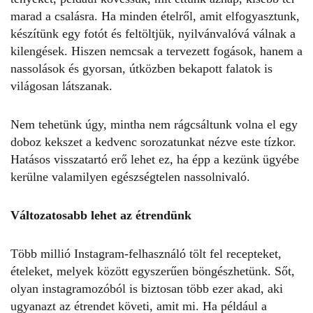
marad a csalásra. Ha minden ételről, amit elfogyasztunk,
készítünk egy fotót és feltöltjük, nyilvánvalóvá válnak a
kilengések. Hiszen nemcsak a tervezett fogások, hanem a
nassolások és gyorsan, útközben bekapott falatok is
világosan látszanak.
Nem tehetünk úgy, mintha nem rágcsáltunk volna el egy
doboz kekszet a kedvenc sorozatunkat nézve este tízkor.
Hatásos visszatartó erő lehet ez, ha épp a kezünk ügyébe
kerülne valamilyen egészségtelen nassolnivaló.
Változatosabb lehet az étrendünk
Több millió Instagram-felhasználó tölt fel recepteket,
ételeket, melyek között egyszerűen böngészhetünk. Sőt,
olyan instagramozóból is biztosan több ezer akad, aki
ugyanazt az étrendet követi, amit mi. Ha például a