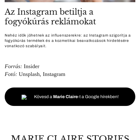
Az Instagram betiltja a
fogyókúrás reklámokat
Nehéz idők jöhetnek az influenszerekre: az Instagram szigorítja a
fogyókúrás termékek és a kozmetikai beavatkozások hirdetésére
vonatkozó szabályait.
Forrás:
Insider
Fotó:
Unsplash, Instagram
Kövesd a
Marie Claire
-t a Google hírekben!
MARIE CLAIRE STORIES