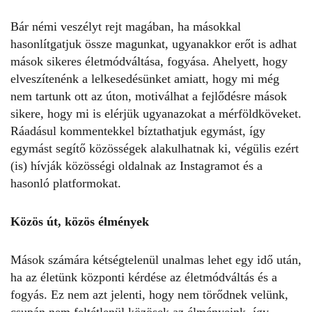
Bár némi veszélyt rejt magában, ha másokkal
hasonlítgatjuk össze magunkat, ugyanakkor erőt is adhat
mások sikeres életmódváltása, fogyása. Ahelyett, hogy
elveszítenénk a lelkesedésünket amiatt, hogy mi még
nem tartunk ott az úton, motiválhat a fejlődésre mások
sikere, hogy mi is elérjük ugyanazokat a mérföldköveket.
Ráadásul kommentekkel bíztathatjuk egymást, így
egymást segítő közösségek alakulhatnak ki, végülis ezért
(is) hívják közösségi oldalnak az Instagramot és a
hasonló platformokat.
Közös út, közös élmények
Mások számára kétségtelenül unalmas lehet egy idő után,
ha az életünk központi kérdése az életmódváltás és a
fogyás. Ez nem azt jelenti, hogy nem törődnek velünk,
csupán nem feltétlenül közösek az élményeink, így