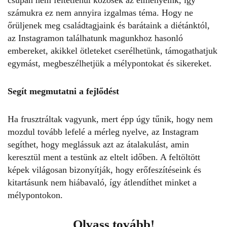
számukra ez nem annyira izgalmas téma. Hogy ne
őrüljenek meg családtagjaink és barátaink a diétánktól,
az Instagramon találhatunk magunkhoz hasonló
embereket, akikkel ötleteket cserélhetünk, támogathatjuk
egymást, megbeszélhetjük a mélypontokat és sikereket.
Segít megmutatni a fejlődést
Ha frusztráltak vagyunk, mert épp úgy tűnik, hogy nem
mozdul tovább lefelé a mérleg nyelve, az
Instagram
segíthet
, hogy meglássuk azt az átalakulást, amin
keresztül ment a testünk az eltelt időben. A feltöltött
képek világosan bizonyítják, hogy erőfeszítéseink és
kitartásunk nem hiábavaló, így átlendíthet minket a
mélypontokon.
Olvass tovább!