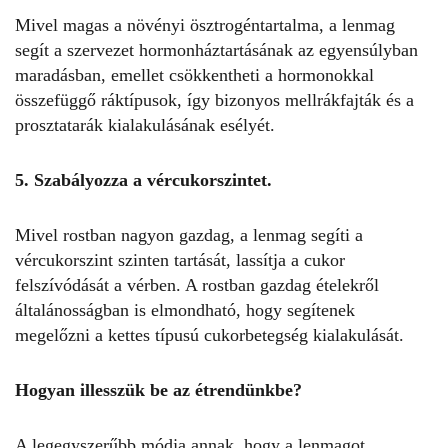
Mivel magas a növényi ösztrogéntartalma, a lenmag
segít a szervezet hormonháztartásának az egyensúlyban
maradásban, emellet csökkentheti a hormonokkal
összefüggő ráktípusok, így bizonyos mellrákfajták és a
prosztatarák kialakulásának esélyét.
5. Szabályozza a vércukorszintet.
Mivel rostban nagyon gazdag, a lenmag segíti a
vércukorszint szinten tartását, lassítja a cukor
felszívódását a vérben. A rostban gazdag ételekről
általánosságban is elmondható, hogy segítenek
megelőzni a kettes típusú cukorbetegség kialakulását.
Hogyan illesszük be az étrendünkbe?
A legegyszerűbb módja annak, hogy
a lenmagot