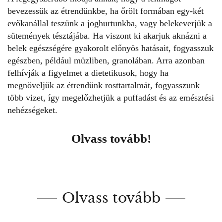
bevezessük az étrendünkbe
, ha őrölt formában egy-két
evőkanállal teszünk a joghurtunkba, vagy belekeverjük a
sütemények tésztájába. Ha viszont ki akarjuk aknázni a
belek egészségére gyakorolt előnyös hatásait, fogyasszuk
egészben, például müzliben, granolában. Arra azonban
felhívják a figyelmet a dietetikusok, hogy ha
megnöveljük az étrendünk rosttartalmát, fogyasszunk
több vizet, így megelőzhetjük a puffadást és az emésztési
nehézségeket.
Olvass tovább!
Olvass tovább