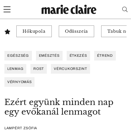
Hőkupola
Odüsszeia
Tabuk nél
EGÉSZSÉG
EMÉSZTÉS
ÉTKEZÉS
ÉTREND
LENMAG
ROST
VÉRCUKORSZINT
VÉRNYOMÁS
Ezért együnk minden nap
egy evőkanál lenmagot
LAMPÉRT ZSÓFIA