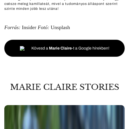
csésze meleg kamillateát, mivel a tudományos álláspont szerint
szinte minden jobb lesz utána!
Forrás:
Insider
Fotó:
Unsplash
Kövesd a
Marie Claire
-t a Google hírekben!
MARIE CLAIRE STORIES