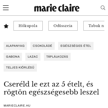
Hőkupola
Odüsszeia
Tabuk nél
ALAPANYAG
CSOKOLÁDÉ
EGÉSZSÉGES ÉTEL
GABONA
LAZAC
TÁPLÁLKOZÁS
TELJES KIŐRLÉSŰ
Cseréld le ezt az 5 ételt, és
rögtön egészségesebb leszel
MARIECLAIRE.HU