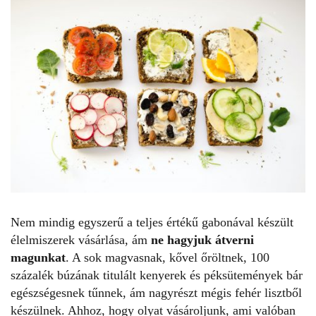
Nem mindig egyszerű a teljes értékű gabonával készült
élelmiszerek vásárlása, ám
ne hagyjuk átverni
magunkat
. A sok magvasnak, kővel őröltnek, 100
százalék búzának titulált kenyerek és péksütemények bár
egészségesnek tűnnek, ám nagyrészt mégis fehér lisztből
készülnek. Ahhoz, hogy olyat vásároljunk, ami valóban