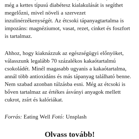
még a kettes típusú diabétesz kialakulását is segíthet
megelőzni, mivel növeli a szervezet
inzulinérzékenységét. Az étcsoki tápanyagtartalma is
impozáns: magnéziumot, vasat, rezet, cinket és foszfort
is tartalmaz.
Ahhoz, hogy kiaknázzuk az egészségügyi előnyöket,
válasszunk legalább
70 százalékos kakaótartalmú
csokoládét.
Minél magasabb ugyanis a kakaótartalma,
annál több antioxidáns és más tápanyag található benne.
Nem szabad azonban túlzásba esni. Még az étcsoki is
bőven tartalmaz az értékes ásványi anyagok mellett
cukrot, zsírt és kalóriákat.
Forrás:
Eating Well
Fotó:
Unsplash
Olvass tovább!