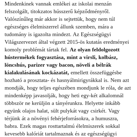
Mindenkinek vannak emlékei az iskolai menzán
felszolgált, titokzatos hússzerű képződményről.
Valószínűleg már akkor is sejtettük, hogy nem túl
egészséges élelmiszerrel állunk szemben, mára a
tudomány is igazolta mindezt. Az Egészségügyi
Világszervezet által végzett 2015-ös kutatás eredményei
komoly problémát tártak fel.
Az olyan feldolgozott
hústermékek fogyasztása, mint a virsli, kolbász,
löncshús, parizer vagy bacon, növeli a bélrák
kialakulásának kockázatát,
emellett összefüggésbe
hozható a prosztata- és hasnyálmirigyrákk
al is. Nem azt
mondják, hogy teljes egészében mondjunk le róla, de azt
mindenképp javasolják, hogy heti egy-két alkalomnál
többször ne kerüljön a tányérunkra. Helyette inkább
együnk olajos halat, sült pulykát vagy csirkét. Vagy
térjünk át a növényi fehérjeforrásokra, a humuszra,
babra. Ezek magas rosttartalmú élelmiszerek sokkal
kevesebb kalóriát tartalmaznak és az egészségügyi