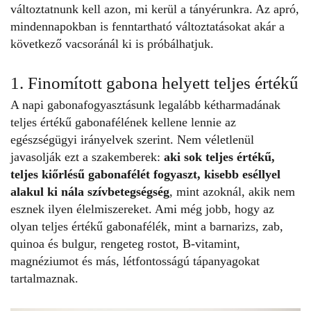
változtatnunk kell azon, mi kerül a tányérunkra. Az apró,
mindennapokban is fenntartható változtatásokat akár a
következő vacsoránál ki is próbálhatjuk.
1. Finomított gabona helyett teljes értékű
A napi gabonafogyasztásunk legalább kétharmadának
teljes értékű gabonafélének kellene lennie
az
egészségügyi irányelvek szerint. Nem véletlenül
javasolják ezt a szakemberek:
aki sok teljes értékű,
teljes kiőrlésű gabonafélét fogyaszt, kisebb eséllyel
alakul ki nála szívbetegségség
, mint azoknál, akik nem
esznek ilyen élelmiszereket. Ami még jobb, hogy az
olyan teljes értékű gabonafélék, mint a barnarizs, zab,
quinoa és bulgur, rengeteg rostot, B-vitamint,
magnéziumot és más, létfontosságú tápanyagokat
tartalmaznak.