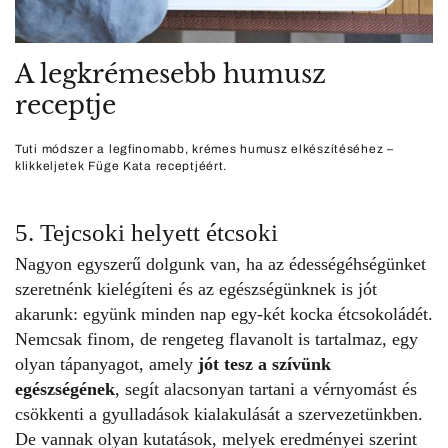
A legkrémesebb humusz
receptje
Tuti módszer a legfinomabb, krémes humusz elkészítéséhez –
klikkeljetek Füge Kata receptjéért.
5. Tejcsoki helyett étcsoki
Nagyon egyszerű dolgunk van, ha az édességéhségünket
szeretnénk kielégíteni és az egészségünknek is jót
akarunk: együnk minden nap egy-két kocka étcsokoládét.
Nemcsak finom, de rengeteg flavanolt is tartalmaz, egy
olyan tápanyagot, amely
jót tesz a szívünk
egészségének
, segít alacsonyan tartani a vérnyomást és
csökkenti a gyulladások kialakulását a szervezetünkben.
De vannak olyan kutatások, melyek eredményei szerint