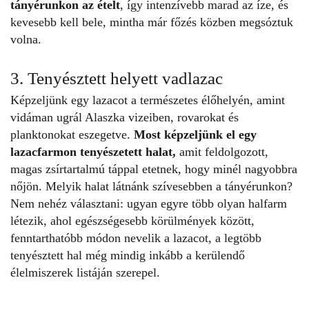
tányérunkon az ételt
, így intenzívebb marad az íze, és
kevesebb kell bele, mintha már főzés közben megsóztuk
volna.
3. Tenyésztett helyett vadlazac
Képzeljünk egy lazacot a természetes élőhelyén, amint
vidáman ugrál Alaszka vizeiben, rovarokat és
planktonokat eszegetve.
Most képzeljünk el egy
lazacfarmon tenyészetett halat,
amit feldolgozott,
magas zsírtartalmú táppal etetnek, hogy minél nagyobbra
nőjön. Melyik halat látnánk szívesebben a tányérunkon?
Nem nehéz választani: ugyan egyre több olyan halfarm
létezik, ahol egészségesebb körülmények között,
fenntarthatóbb módon nevelik a lazacot, a legtöbb
tenyésztett hal még mindig inkább a kerülendő
élelmiszerek listáján szerepel.