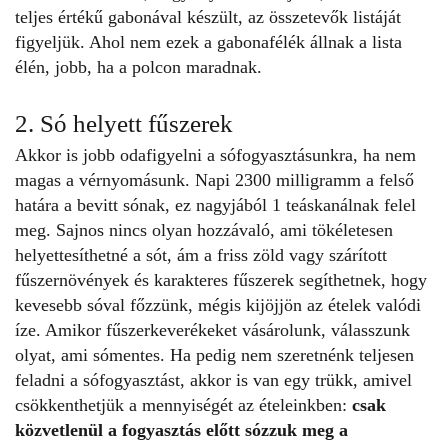
teljes értékű gabonával készült, az összetevők listáját
figyeljük. Ahol nem ezek a gabonafélék állnak a lista
élén, jobb, ha a polcon maradnak.
2. Só helyett fűszerek
Akkor is jobb odafigyelni a sófogyasztásunkra, ha nem
magas a vérnyomásunk. Napi 2300 milligramm a felső
határa a bevitt sónak, ez nagyjából 1 teáskanálnak felel
meg. Sajnos nincs olyan hozzávaló, ami tökéletesen
helyettesíthetné a sót, ám a friss zöld vagy szárított
fűszernövények
és karakteres fűszerek segíthetnek, hogy
kevesebb sóval főzzünk, mégis kijöjjön az ételek valódi
íze. Amikor fűszerkeverékeket vásárolunk, válasszunk
olyat, ami sómentes. Ha pedig nem szeretnénk teljesen
feladni a sófogyasztást, akkor is van egy trükk, amivel
csökkenthetjük a mennyiségét az ételeinkben:
csak
közvetlenül a fogyasztás előtt sózzuk meg a