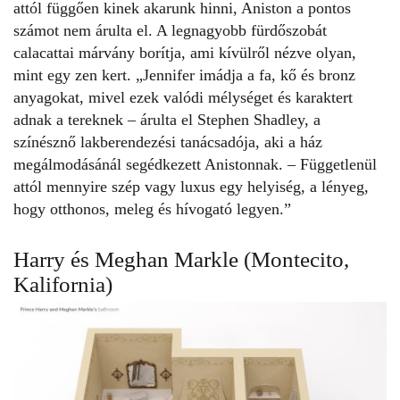
attól függően kinek akarunk hinni, Aniston a pontos
számot nem árulta el. A legnagyobb fürdőszobát
calacattai márvány borítja, ami kívülről nézve olyan,
mint egy zen kert. „Jennifer imádja a fa, kő és bronz
anyagokat, mivel ezek valódi mélységet és karaktert
adnak a tereknek – árulta el Stephen Shadley, a
színésznő lakberendezési tanácsadója, aki a ház
megálmodásánál segédkezett Anistonnak. – Függetlenül
attól mennyire szép vagy luxus egy helyiség, a lényeg,
hogy otthonos, meleg és hívogató legyen.”
Harry és Meghan Markle (Montecito,
Kalifornia)