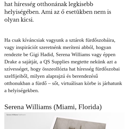
hat híresség otthonának legkisebb
helyiségében. Ami az ő esetükben nem is
olyan kicsi.
Ha csak kíváncsiak vagyunk a sztárok fürdőszobáira,
vagy inspirációt szeretnénk meríteni abból, hogyan
rendezte be Gigi Hadid, Serena Williams vagy éppen
Drake a sajátját, a
QS Supplies
megtette nekünk azt a
szívességet, hogy összeollózta
hat híresség fürdőszobai
szelfijeiből
, milyen alaprajzú és berendezésű
otthonukban a fürdő – sőt, virtuálisan körbe is járhatunk
a helyiségekben.
Serena Williams (Miami, Florida)