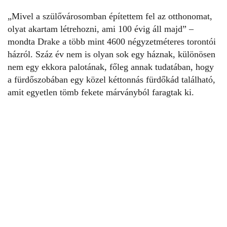
„Mivel a szülővárosomban építettem fel az otthonomat,
olyat akartam létrehozni, ami 100 évig áll majd” –
mondta Drake a több mint 4600 négyzetméteres torontói
házról. Száz év nem is olyan sok egy háznak, különösen
nem egy ekkora palotának, főleg annak tudatában, hogy
a fürdőszobában egy közel kéttonnás fürdőkád található,
amit egyetlen tömb fekete márványból faragtak ki.