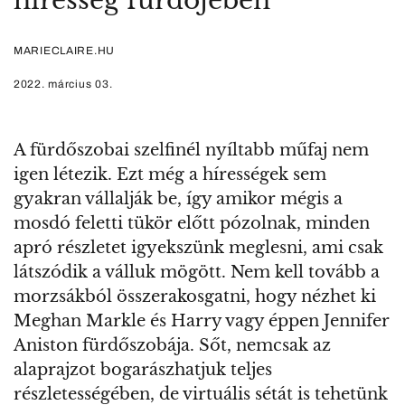
híresség fürdőjében
MARIECLAIRE.HU
2022. március 03.
A fürdőszobai szelfinél nyíltabb műfaj nem
igen létezik. Ezt még a hírességek sem
gyakran vállalják be, így amikor mégis a
mosdó feletti tükör előtt pózolnak, minden
apró részletet igyekszünk meglesni, ami csak
látszódik a válluk mögött. Nem kell tovább a
morzsákból összerakosgatni, hogy nézhet ki
Meghan Markle és Harry vagy éppen Jennifer
Aniston fürdőszobája. Sőt, nemcsak az
alaprajzot bogarászhatjuk teljes
részletességében, de virtuális sétát is tehetünk