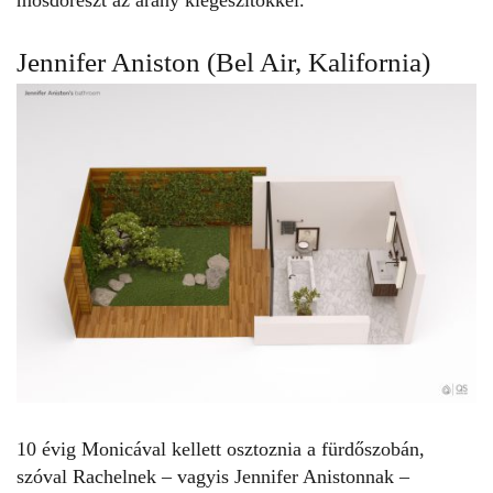
mosdórészt az arany kiegészítőkkel.
Jennifer Aniston (Bel Air, Kalifornia)
10 évig
Monicával kellett osztoznia a fürdőszobán
,
szóval Rachelnek – vagyis Jennifer Anistonnak –