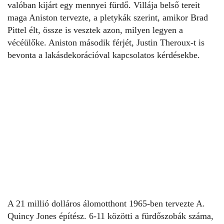
valóban kijárt egy mennyei fürdő. Villája belső tereit
maga Aniston tervezte, a pletykák szerint, amikor Brad
Pittel élt, össze is vesztek azon, milyen legyen a
vécéülőke. Aniston második férjét, Justin Theroux-t is
bevonta a lakásdekorációval kapcsolatos kérdésekbe.
A 21 millió dolláros álomotthont 1965-ben tervezte A.
Quincy Jones építész. 6-11 közötti a fürdőszobák száma,