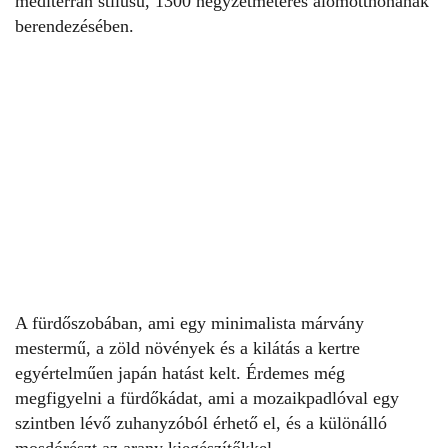
mediterrán stílusú, 1300 négyzetméteres álomotthonának
berendezésében.
A fürdőszobában, ami egy minimalista márvány
mestermű, a zöld növények és a kilátás a kertre
egyértelműen japán hatást kelt. Érdemes még
megfigyelni a fürdőkádat, ami a mozaikpadlóval egy
szintben lévő zuhanyzóból érhető el, és a különálló