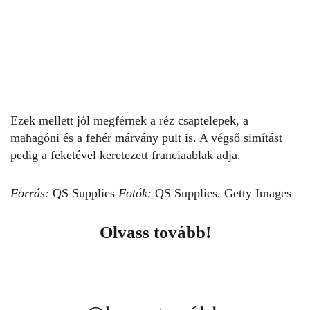
Ezek mellett jól megférnek a réz csaptelepek, a
mahagóni és a fehér márvány pult is. A végső simítást
pedig a feketével keretezett franciaablak adja.
Forrás:
QS Supplies
Fotók:
QS Supplies
, Getty Images
Olvass tovább!